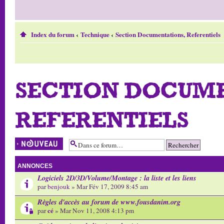
Index du forum
‹
Technique
‹
Section Documentations, Referentiels
SECTION DOCUME
REFERENTIELS
Écrire un nouveau
sujet
ANNONCES
Logiciels 2D/3D/Volume/Montage : la liste et les liens
par
benjouk
» Mar Fév 17, 2009 8:45 am
Règles d'accès au forum de www.fousdanim.org
cé
par
» Mar Nov 11, 2008 4:13 pm