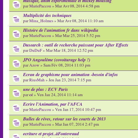
musique, anim expérimentale et mickey mousing
par
MariePaccou
» Mar Avr 08, 2014 4:58 pm
Multiplicité des techniques
par
Mina_Holmes
» Mar Avr 08, 2014 11:10 am
Histoire de l'animation fr dans wikipedia
par
MariePaccou
» Mar Mar 25, 2014 5:52 pm
Dusearch : outil de recherche puissant pour After Effects
par
DuDuF
» Mar Mar 18, 2014 12:52 pm
JPO Angoulême (covoiturage help !)
par
Azow
» Sam Fév 08, 2014 11:03 pm
Ecran de graphisme pour animation -besoin d'infos
par
RiusMah
» Jeu Jan 23, 2014 7:15 pm
une de plus : ECV Paris
cé
par
» Ven Jan 24, 2014 11:14 am
Ecrire l'Animation, par l'AFCA
par
MariePaccou
» Ven Jan 17, 2014 10:47 pm
Bulles de rêves, retour sur les courts de 2013
par
MariePaccou
» Mar Jan 07, 2014 2:47 pm
ecriture et projet..àFontevraud