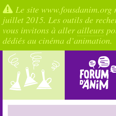
Le site www.fousdanim.org n
juillet 2015. Les outils de rech
vous invitons à aller
ailleurs
pou
dédiés au cinéma d’animation.