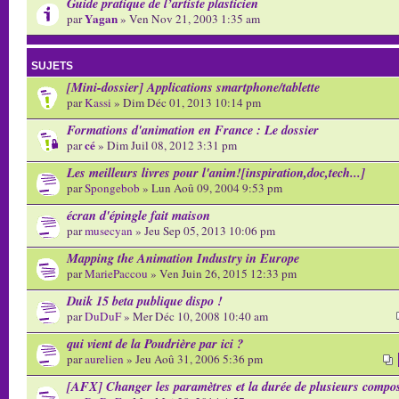
Guide pratique de l’artiste plasticien
Yagan
par
» Ven Nov 21, 2003 1:35 am
SUJETS
[Mini-dossier] Applications smartphone/tablette
par
Kassi
» Dim Déc 01, 2013 10:14 pm
Formations d'animation en France : Le dossier
cé
par
» Dim Juil 08, 2012 3:31 pm
Les meilleurs livres pour l'anim![inspiration,doc,tech...]
par
Spongebob
» Lun Aoû 09, 2004 9:53 pm
écran d'épingle fait maison
par
musecyan
» Jeu Sep 05, 2013 10:06 pm
Mapping the Animation Industry in Europe
par
MariePaccou
» Ven Juin 26, 2015 12:33 pm
Duik 15 beta publique dispo !
par
DuDuF
» Mer Déc 10, 2008 10:40 am
qui vient de la Poudrière par ici ?
par
aurelien
» Jeu Aoû 31, 2006 5:36 pm
[AFX] Changer les paramètres et la durée de plusieurs compo