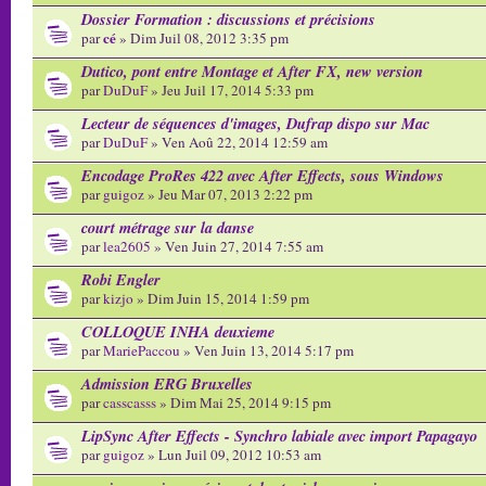
Dossier Formation : discussions et précisions
cé
par
» Dim Juil 08, 2012 3:35 pm
Dutico, pont entre Montage et After FX, new version
par
DuDuF
» Jeu Juil 17, 2014 5:33 pm
Lecteur de séquences d'images, Dufrap dispo sur Mac
par
DuDuF
» Ven Aoû 22, 2014 12:59 am
Encodage ProRes 422 avec After Effects, sous Windows
par
guigoz
» Jeu Mar 07, 2013 2:22 pm
court métrage sur la danse
par
lea2605
» Ven Juin 27, 2014 7:55 am
Robi Engler
par
kizjo
» Dim Juin 15, 2014 1:59 pm
COLLOQUE INHA deuxieme
par
MariePaccou
» Ven Juin 13, 2014 5:17 pm
Admission ERG Bruxelles
par
casscasss
» Dim Mai 25, 2014 9:15 pm
LipSync After Effects - Synchro labiale avec import Papagayo
par
guigoz
» Lun Juil 09, 2012 10:53 am