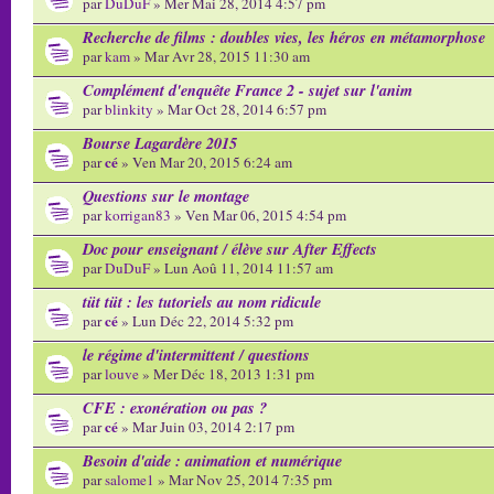
par
DuDuF
» Mer Mai 28, 2014 4:57 pm
Recherche de films : doubles vies, les héros en métamorphose
par
kam
» Mar Avr 28, 2015 11:30 am
Complément d'enquête France 2 - sujet sur l'anim
par
blinkity
» Mar Oct 28, 2014 6:57 pm
Bourse Lagardère 2015
cé
par
» Ven Mar 20, 2015 6:24 am
Questions sur le montage
par
korrigan83
» Ven Mar 06, 2015 4:54 pm
Doc pour enseignant / élève sur After Effects
par
DuDuF
» Lun Aoû 11, 2014 11:57 am
tüt tüt : les tutoriels au nom ridicule
cé
par
» Lun Déc 22, 2014 5:32 pm
le régime d'intermittent / questions
par
louve
» Mer Déc 18, 2013 1:31 pm
CFE : exonération ou pas ?
cé
par
» Mar Juin 03, 2014 2:17 pm
Besoin d'aide : animation et numérique
par
salome1
» Mar Nov 25, 2014 7:35 pm