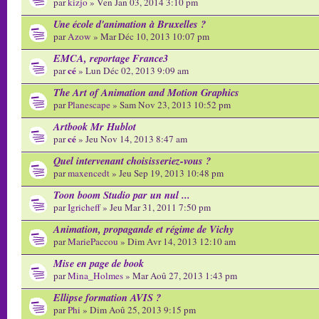
par
kizjo
» Ven Jan 03, 2014 3:10 pm
Une école d'animation à Bruxelles ?
par
Azow
» Mar Déc 10, 2013 10:07 pm
EMCA, reportage France3
cé
par
» Lun Déc 02, 2013 9:09 am
The Art of Animation and Motion Graphics
par
Planescape
» Sam Nov 23, 2013 10:52 pm
Artbook Mr Hublot
cé
par
» Jeu Nov 14, 2013 8:47 am
Quel intervenant choisisseriez-vous ?
par
maxencedt
» Jeu Sep 19, 2013 10:48 pm
Toon boom Studio par un nul ...
par
Igricheff
» Jeu Mar 31, 2011 7:50 pm
Animation, propagande et régime de Vichy
par
MariePaccou
» Dim Avr 14, 2013 12:10 am
Mise en page de book
par
Mina_Holmes
» Mar Aoû 27, 2013 1:43 pm
Ellipse formation AVIS ?
par
Phi
» Dim Aoû 25, 2013 9:15 pm