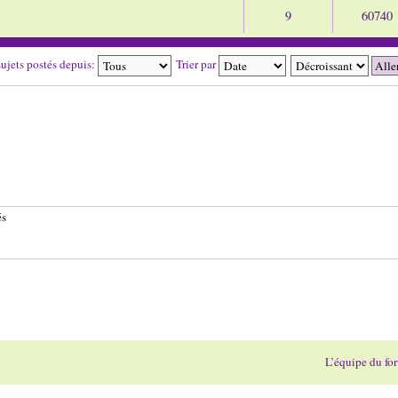
9
60740
sujets postés depuis:
Trier par
és
L’équipe du fo