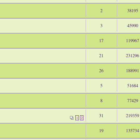
2
38195
3
45990
17
119967
21
231296
26
188991
5
51684
8
77429
31
219359
1
2
19
135734