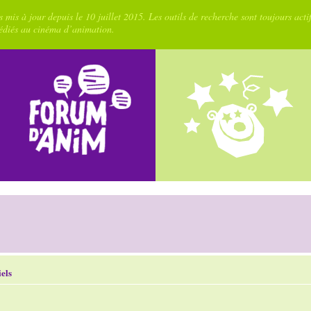
 mis à jour depuis le 10 juillet 2015. Les outils de recherche sont toujours acti
dédiés au cinéma d’animation.
els