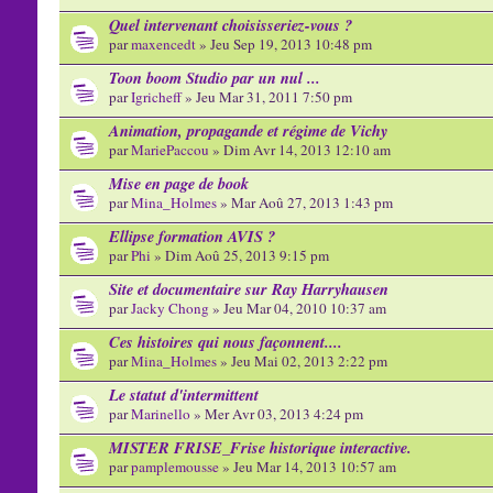
Quel intervenant choisisseriez-vous ?
par
maxencedt
» Jeu Sep 19, 2013 10:48 pm
Toon boom Studio par un nul ...
par
Igricheff
» Jeu Mar 31, 2011 7:50 pm
Animation, propagande et régime de Vichy
par
MariePaccou
» Dim Avr 14, 2013 12:10 am
Mise en page de book
par
Mina_Holmes
» Mar Aoû 27, 2013 1:43 pm
Ellipse formation AVIS ?
par
Phi
» Dim Aoû 25, 2013 9:15 pm
Site et documentaire sur Ray Harryhausen
par
Jacky Chong
» Jeu Mar 04, 2010 10:37 am
Ces histoires qui nous façonnent....
par
Mina_Holmes
» Jeu Mai 02, 2013 2:22 pm
Le statut d'intermittent
par
Marinello
» Mer Avr 03, 2013 4:24 pm
MISTER FRISE_Frise historique interactive.
par
pamplemousse
» Jeu Mar 14, 2013 10:57 am