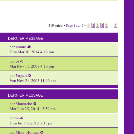
310 sujets •
Page
1
sur
7
•
...
1
2
3
4
5
7
DERNIER MESSAGE
par
zeauro
Dim Mar 30, 2014 4:12 pm
cé
par
Mar Nov 11, 2008 4:13 pm
Yagan
par
Ven Nov 21, 2003 11:13 am
DERNIER MESSAGE
par
Matouche
Mer Juin 25, 2014 12:59 pm
cé
par
Dim Juil 08, 2012 3:31 pm
par
Mina_Holmes