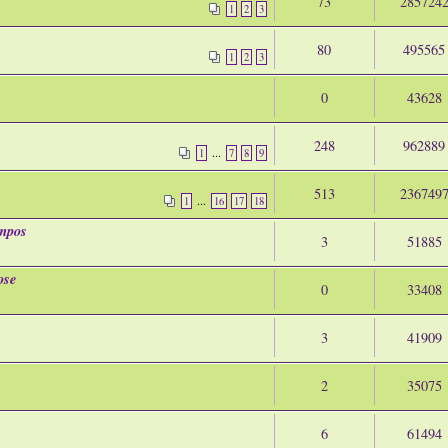
73
285724
1
2
3
80
495565
1
2
3
0
43628
248
962889
...
1
7
8
9
513
236749
...
1
16
17
18
ompos
3
51885
ose
0
33408
3
41909
2
35075
6
61494