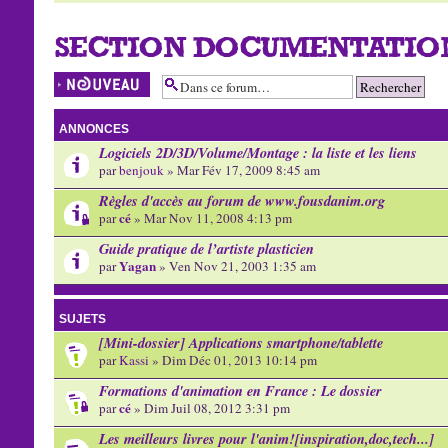
SECTION DOCUMENTATION
Écrire un nouveau
sujet
ANNONCES
Logiciels 2D/3D/Volume/Montage : la liste et les liens
par
benjouk
» Mar Fév 17, 2009 8:45 am
Règles d'accès au forum de www.fousdanim.org
cé
par
» Mar Nov 11, 2008 4:13 pm
Guide pratique de l’artiste plasticien
Yagan
par
» Ven Nov 21, 2003 1:35 am
SUJETS
[Mini-dossier] Applications smartphone/tablette
par
Kassi
» Dim Déc 01, 2013 10:14 pm
Formations d'animation en France : Le dossier
cé
par
» Dim Juil 08, 2012 3:31 pm
Les meilleurs livres pour l'anim![inspiration,doc,tech...]