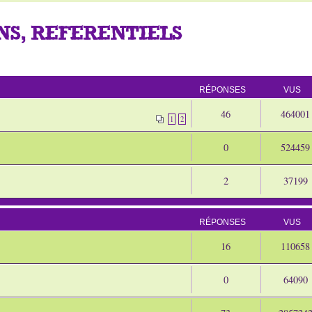
S, REFERENTIELS
RÉPONSES
VUS
46
464001
1
2
0
524459
2
37199
RÉPONSES
VUS
16
110658
0
64090