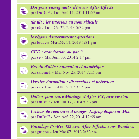
Doc pour enseignant / élève sur After Effects
par
DuDuF
» Lun Aoû 11, 2014 11:57 am
tüt tüt : les tutoriels au nom ridicule
cé
par
» Lun Déc 22, 2014 5:32 pm
le régime d'intermittent / questions
par
louve
» Mer Déc 18, 2013 1:31 pm
CFE : exonération ou pas ?
cé
par
» Mar Juin 03, 2014 2:17 pm
Besoin d'aide : animation et numérique
par
salome1
» Mar Nov 25, 2014 7:35 pm
Dossier Formation : discussions et précisions
cé
par
» Dim Juil 08, 2012 3:35 pm
Dutico, pont entre Montage et After FX, new version
par
DuDuF
» Jeu Juil 17, 2014 5:33 pm
Lecteur de séquences d'images, Dufrap dispo sur Mac
par
DuDuF
» Ven Aoû 22, 2014 12:59 am
Encodage ProRes 422 avec After Effects, sous Windows
par
guigoz
» Jeu Mar 07, 2013 2:22 pm