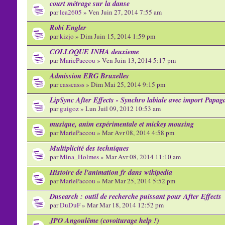
court métrage sur la danse
par
lea2605
» Ven Juin 27, 2014 7:55 am
Robi Engler
par
kizjo
» Dim Juin 15, 2014 1:59 pm
COLLOQUE INHA deuxieme
par
MariePaccou
» Ven Juin 13, 2014 5:17 pm
Admission ERG Bruxelles
par
casscasss
» Dim Mai 25, 2014 9:15 pm
LipSync After Effects - Synchro labiale avec import Papag
par
guigoz
» Lun Juil 09, 2012 10:53 am
musique, anim expérimentale et mickey mousing
par
MariePaccou
» Mar Avr 08, 2014 4:58 pm
Multiplicité des techniques
par
Mina_Holmes
» Mar Avr 08, 2014 11:10 am
Histoire de l'animation fr dans wikipedia
par
MariePaccou
» Mar Mar 25, 2014 5:52 pm
Dusearch : outil de recherche puissant pour After Effects
par
DuDuF
» Mar Mar 18, 2014 12:52 pm
JPO Angoulême (covoiturage help !)