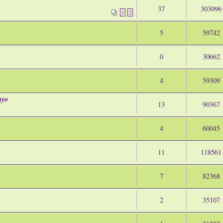
37
303096
1
2
5
59742
0
30662
4
59309
ayo
13
90367
4
60045
11
118561
7
82368
2
35107