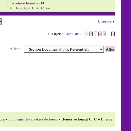
par
adrien honnons
Jeu Jan 24, 2013 4:02 pm
Suivante
310 sujets •
Page
1
sur
7
•
...
1
2
3
4
5
7
Aller à:
rum
•
Supprimer les cookies du forum
• Heures au format UTC + 1 heure