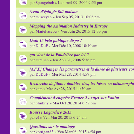
par
Spongebob
» Lun Aoû 09, 2004 9:53 pm
écran d'épingle fait maison
par
musecyan
» Jeu Sep 05, 2013 10:06 pm
Mapping the Animation Industry in Europe
par
MariePaccou
» Ven Juin 26, 2015 12:33 pm
Duik 15 beta publique dispo !
par
DuDuF
» Mer Déc 10, 2008 10:40 am
qui vient de la Poudrière par ici ?
par
aurelien
» Jeu Aoû 31, 2006 5:36 pm
[AFX] Changer les paramètres et la durée de plusieurs c
par
DuDuF
» Mer Mai 28, 2014 4:57 pm
Recherche de films : doubles vies, les héros en métamorph
par
kam
» Mar Avr 28, 2015 11:30 am
Complément d'enquête France 2 - sujet sur l'anim
par
blinkity
» Mar Oct 28, 2014 6:57 pm
Bourse Lagardère 2015
cé
par
» Ven Mar 20, 2015 6:24 am
Questions sur le montage
par
korrigan83
» Ven Mar 06, 2015 4:54 pm