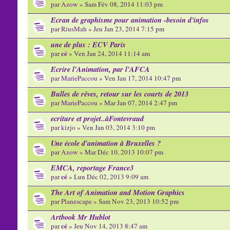
par
Azow
» Sam Fév 08, 2014 11:03 pm
Ecran de graphisme pour animation -besoin d'infos
par
RiusMah
» Jeu Jan 23, 2014 7:15 pm
une de plus : ECV Paris
cé
par
» Ven Jan 24, 2014 11:14 am
Ecrire l'Animation, par l'AFCA
par
MariePaccou
» Ven Jan 17, 2014 10:47 pm
Bulles de rêves, retour sur les courts de 2013
par
MariePaccou
» Mar Jan 07, 2014 2:47 pm
ecriture et projet..àFontevraud
par
kizjo
» Ven Jan 03, 2014 3:10 pm
Une école d'animation à Bruxelles ?
par
Azow
» Mar Déc 10, 2013 10:07 pm
EMCA, reportage France3
cé
par
» Lun Déc 02, 2013 9:09 am
The Art of Animation and Motion Graphics
par
Planescape
» Sam Nov 23, 2013 10:52 pm
Artbook Mr Hublot
cé
par
» Jeu Nov 14, 2013 8:47 am