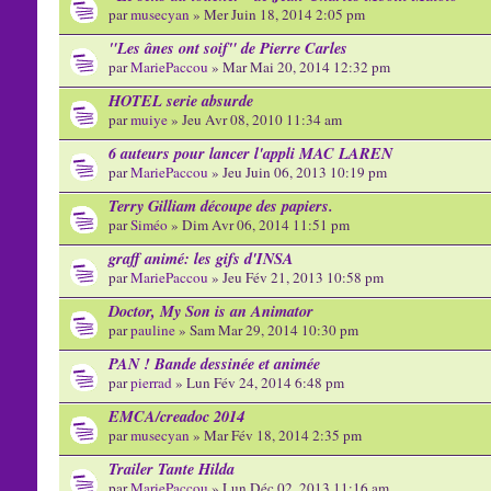
par
musecyan
» Mer Juin 18, 2014 2:05 pm
"Les ânes ont soif" de Pierre Carles
par
MariePaccou
» Mar Mai 20, 2014 12:32 pm
HOTEL serie absurde
par
muiye
» Jeu Avr 08, 2010 11:34 am
6 auteurs pour lancer l'appli MAC LAREN
par
MariePaccou
» Jeu Juin 06, 2013 10:19 pm
Terry Gilliam découpe des papiers.
par
Siméo
» Dim Avr 06, 2014 11:51 pm
graff animé: les gifs d'INSA
par
MariePaccou
» Jeu Fév 21, 2013 10:58 pm
Doctor, My Son is an Animator
par
pauline
» Sam Mar 29, 2014 10:30 pm
PAN ! Bande dessinée et animée
par
pierrad
» Lun Fév 24, 2014 6:48 pm
EMCA/creadoc 2014
par
musecyan
» Mar Fév 18, 2014 2:35 pm
Trailer Tante Hilda
par
MariePaccou
» Lun Déc 02, 2013 11:16 am