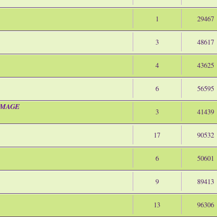
1
29467
3
48617
4
43625
6
56595
R IMAGE
3
41439
17
90532
6
50601
9
89413
13
96306