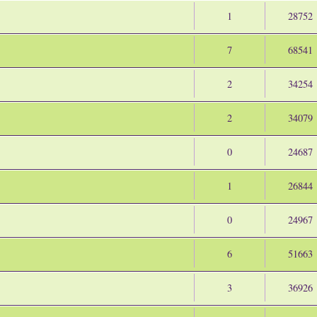
1
28752
7
68541
2
34254
2
34079
0
24687
1
26844
0
24967
6
51663
3
36926