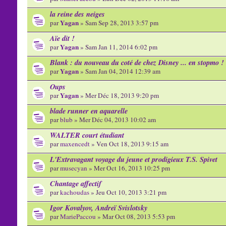
la reine des neiges
Yagan
par
» Sam Sep 28, 2013 3:57 pm
Aïe dit !
Yagan
par
» Sam Jan 11, 2014 6:02 pm
Blank : du nouveau du coté de chez Disney ... en stopmo !
Yagan
par
» Sam Jan 04, 2014 12:39 am
Oups
Yagan
par
» Mer Déc 18, 2013 9:20 pm
blade runner en aquarelle
par
blub
» Mer Déc 04, 2013 10:02 am
WALTER court étudiant
par
maxencedt
» Ven Oct 18, 2013 9:15 am
L'Extravagant voyage du jeune et prodigieux T.S. Spivet
par
musecyan
» Mer Oct 16, 2013 10:25 pm
Chantage affectif
par
kachoudas
» Jeu Oct 10, 2013 3:21 pm
Igor Kovalyov, Andreï Svislotsky
par
MariePaccou
» Mar Oct 08, 2013 5:53 pm