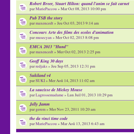
Robert Breer, Stuart Hilton: quand l'anim se fait carnet
par
MariePaccou
» Mar Oct 08, 2013 10:00 pm
Pub TSB the story
par
maxencedt
» Jeu Oct 03, 2013 9:14 am
Concours Arte des films des ecoles d'animation
par
musecyan
» Mer Oct 02, 2013 8:08 pm
EMCA 2013 "Hund"
par
maxencedt
» Mer Oct 02, 2013 2:25 pm
Geoff King 30 days
par
redjaks
» Jeu Sep 05, 2013 12:31 pm
Sukiland v4
par
SUKI
» Mer Aoû 14, 2013 11:02 am
La saucisse de Mickey Mouse
par
Lagrossemadame
» Lun Juil 01, 2013 10:29 pm
Jelly Jamm
par
gerem
» Mer Nov 23, 2011 10:20 am
the da vinci time code
par
MariePaccou
» Mar Aoû 13, 2013 6:43 am