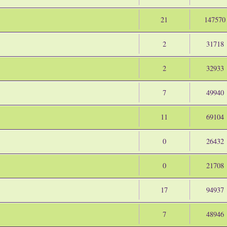
21
147570
2
31718
2
32933
7
49940
11
69104
0
26432
0
21708
17
94937
7
48946