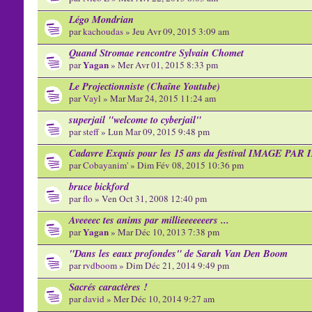
Légo Mondrian
par
kachoudas
» Jeu Avr 09, 2015 3:09 am
Quand Stromae rencontre Sylvain Chomet
Yagan
par
» Mer Avr 01, 2015 8:33 pm
Le Projectionniste (Chaîne Youtube)
par
Vayl
» Mar Mar 24, 2015 11:24 am
superjail "welcome to cyberjail"
par
steff
» Lun Mar 09, 2015 9:48 pm
Cadavre Exquis pour les 15 ans du festival IMAGE PA
par
Cobayanim'
» Dim Fév 08, 2015 10:36 pm
bruce bickford
par
flo
» Ven Oct 31, 2008 12:40 pm
Aveeeec tes anims par millieeeeeeers ...
Yagan
par
» Mar Déc 10, 2013 7:38 pm
"Dans les eaux profondes" de Sarah Van Den Boom
par
rvdboom
» Dim Déc 21, 2014 9:49 pm
Sacrés caractères !
par
david
» Mer Déc 10, 2014 9:27 am