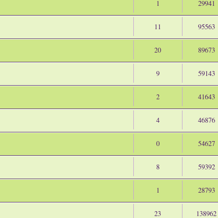
1
29941
11
95563
20
89673
9
59143
2
41643
4
46876
0
54627
8
59392
1
28793
23
138962