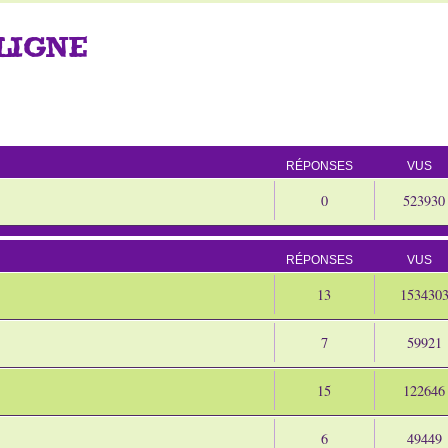
LIGNE
RÉPONSES
VUS
0
523930
RÉPONSES
VUS
13
153430
7
59921
15
122646
6
49449