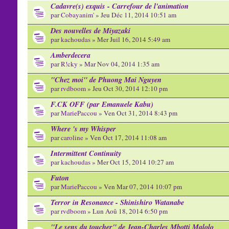
Cadavre(s) exquis - Carrefour de l'animation
par
Cobayanim'
» Jeu Déc 11, 2014 10:51 am
Des nouvelles de Miyazaki
par
kachoudas
» Mer Juil 16, 2014 5:49 am
Amberdecera
par
R!cky
» Mar Nov 04, 2014 1:35 am
"Chez moi" de Phuong Mai Nguyen
par
rvdboom
» Jeu Oct 30, 2014 12:10 pm
F.CK OFF (par Emanuele Kabu)
par
MariePaccou
» Ven Oct 31, 2014 8:43 pm
Where 's my Whisper
par
caroline
» Ven Oct 17, 2014 11:08 am
Intermittent Continuity
par
kachoudas
» Mer Oct 15, 2014 10:27 am
Futon
par
MariePaccou
» Ven Mar 07, 2014 10:07 pm
Terror in Resonance - Shinishiro Watanabe
par
rvdboom
» Lun Aoû 18, 2014 6:50 pm
"Le sens du toucher" de Jean-Charles Mbotti Malolo