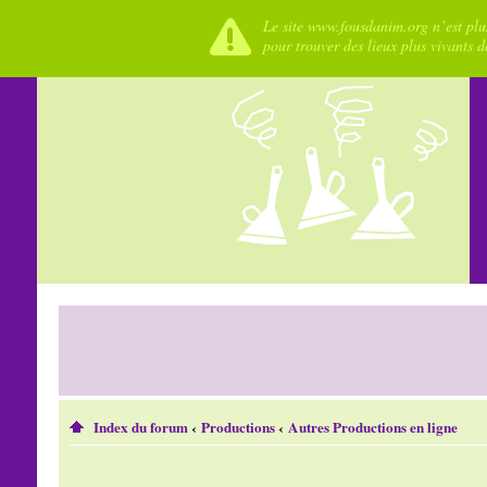
Le site www.fousdanim.org n’est plus
pour trouver des lieux plus vivants 
Index du forum
‹
Productions
‹
Autres Productions en ligne