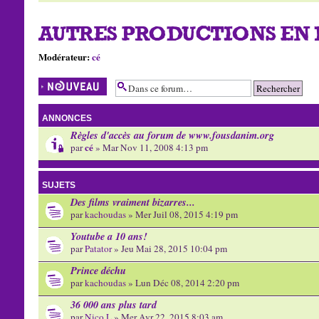
AUTRES PRODUCTIONS EN 
Modérateur:
cé
Écrire un nouveau
sujet
ANNONCES
Règles d'accès au forum de www.fousdanim.org
cé
par
» Mar Nov 11, 2008 4:13 pm
SUJETS
Des films vraiment bizarres...
par
kachoudas
» Mer Juil 08, 2015 4:19 pm
Youtube a 10 ans!
par
Patator
» Jeu Mai 28, 2015 10:04 pm
Prince déchu
par
kachoudas
» Lun Déc 08, 2014 2:20 pm
36 000 ans plus tard
par
Nico L
» Mer Avr 22, 2015 8:03 am