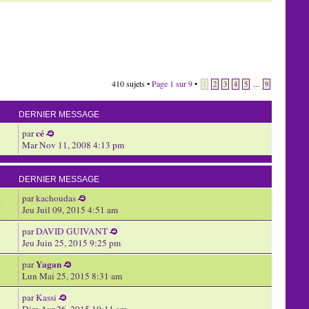
410 sujets •
Page
1
sur
9
•
...
1
2
3
4
5
9
DERNIER MESSAGE
cé
par
Mar Nov 11, 2008 4:13 pm
DERNIER MESSAGE
par
kachoudas
3
Jeu Juil 09, 2015 4:51 am
par
DAVID GUIVANT
Jeu Juin 25, 2015 9:25 pm
Yagan
par
Lun Mai 25, 2015 8:31 am
par
Kassi
Dim Avr 26, 2015 10:11 am