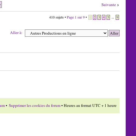
Suivante
410 sujets •
Page
1
sur
9
•
...
1
2
3
4
5
9
Aller à:
rum
•
Supprimer les cookies du forum
• Heures au format UTC + 1 heure