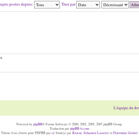
sujets postés depuis:
Trier par
és
L’équipe du fo
Powered by
phpBB
® Forum Software © 2000, 2002, 2005, 2007 phpBB Group.
Traduction par
phpBB-fr.com
Fous d'anim
Thème
pour PHPBB par
cé
Smileys par
Krocui
,
Sebastien Lasserre
et
Florentine Grelier