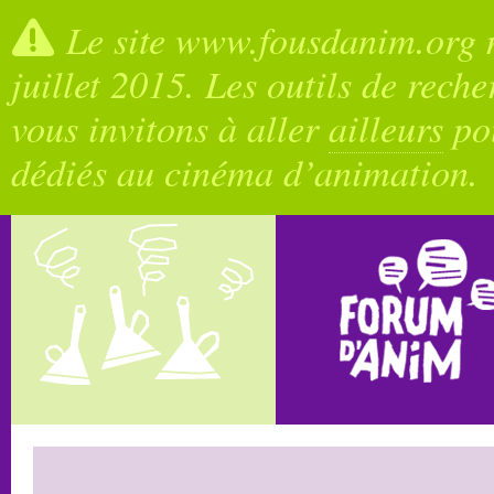
Le site www.fousdanim.org n
juillet 2015. Les outils de rech
vous invitons à aller
ailleurs
pou
dédiés au cinéma d’animation.