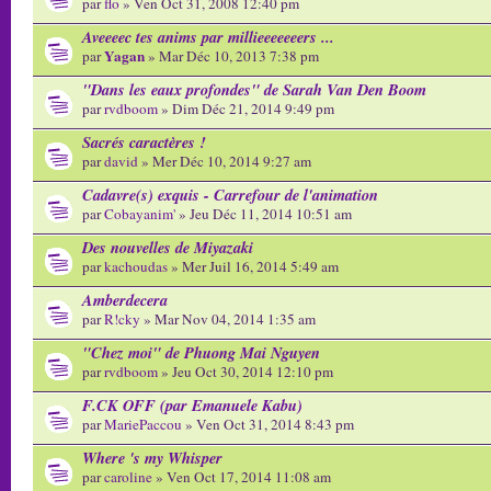
par
flo
» Ven Oct 31, 2008 12:40 pm
Aveeeec tes anims par millieeeeeeers ...
Yagan
par
» Mar Déc 10, 2013 7:38 pm
"Dans les eaux profondes" de Sarah Van Den Boom
par
rvdboom
» Dim Déc 21, 2014 9:49 pm
Sacrés caractères !
par
david
» Mer Déc 10, 2014 9:27 am
Cadavre(s) exquis - Carrefour de l'animation
par
Cobayanim'
» Jeu Déc 11, 2014 10:51 am
Des nouvelles de Miyazaki
par
kachoudas
» Mer Juil 16, 2014 5:49 am
Amberdecera
par
R!cky
» Mar Nov 04, 2014 1:35 am
"Chez moi" de Phuong Mai Nguyen
par
rvdboom
» Jeu Oct 30, 2014 12:10 pm
F.CK OFF (par Emanuele Kabu)
par
MariePaccou
» Ven Oct 31, 2014 8:43 pm
Where 's my Whisper
par
caroline
» Ven Oct 17, 2014 11:08 am