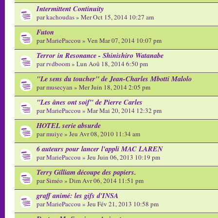
Intermittent Continuity
par
kachoudas
» Mer Oct 15, 2014 10:27 am
Futon
par
MariePaccou
» Ven Mar 07, 2014 10:07 pm
Terror in Resonance - Shinishiro Watanabe
par
rvdboom
» Lun Aoû 18, 2014 6:50 pm
"Le sens du toucher" de Jean-Charles Mbotti Malolo
par
musecyan
» Mer Juin 18, 2014 2:05 pm
"Les ânes ont soif" de Pierre Carles
par
MariePaccou
» Mar Mai 20, 2014 12:32 pm
HOTEL serie absurde
par
muiye
» Jeu Avr 08, 2010 11:34 am
6 auteurs pour lancer l'appli MAC LAREN
par
MariePaccou
» Jeu Juin 06, 2013 10:19 pm
Terry Gilliam découpe des papiers.
par
Siméo
» Dim Avr 06, 2014 11:51 pm
graff animé: les gifs d'INSA
par
MariePaccou
» Jeu Fév 21, 2013 10:58 pm