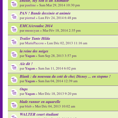
Doctor, My Son is an Animator
par
pauline
» Sam Mar 29, 2014 10:30 pm
PAN ! Bande dessinée et animée
par
pierrad
» Lun Fév 24, 2014 6:48 pm
EMCA/creadoc 2014
par
musecyan
» Mar Fév 18, 2014 2:35 pm
Trailer Tante Hilda
par
MariePaccou
» Lun Déc 02, 2013 11:16 am
la reine des neiges
Yagan
par
» Sam Sep 28, 2013 3:57 pm
Aïe dit !
Yagan
par
» Sam Jan 11, 2014 6:02 pm
Blank : du nouveau du coté de chez Disney ... en stopmo !
Yagan
par
» Sam Jan 04, 2014 12:39 am
Oups
Yagan
par
» Mer Déc 18, 2013 9:20 pm
blade runner en aquarelle
par
blub
» Mer Déc 04, 2013 10:02 am
WALTER court étudiant