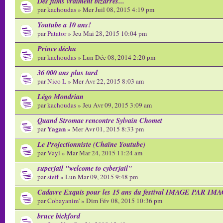
Des films vraiment bizarres...
par
kachoudas
» Mer Juil 08, 2015 4:19 pm
Youtube a 10 ans!
par
Patator
» Jeu Mai 28, 2015 10:04 pm
Prince déchu
par
kachoudas
» Lun Déc 08, 2014 2:20 pm
36 000 ans plus tard
par
Nico L
» Mer Avr 22, 2015 8:03 am
Légo Mondrian
par
kachoudas
» Jeu Avr 09, 2015 3:09 am
Quand Stromae rencontre Sylvain Chomet
Yagan
par
» Mer Avr 01, 2015 8:33 pm
Le Projectionniste (Chaîne Youtube)
par
Vayl
» Mar Mar 24, 2015 11:24 am
superjail "welcome to cyberjail"
par
steff
» Lun Mar 09, 2015 9:48 pm
Cadavre Exquis pour les 15 ans du festival IMAGE PAR IM
par
Cobayanim'
» Dim Fév 08, 2015 10:36 pm
bruce bickford