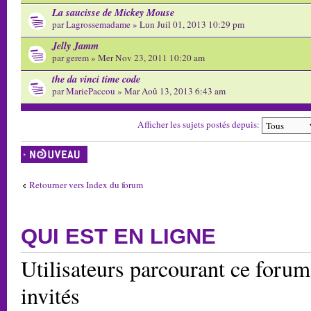
La saucisse de Mickey Mouse
par
Lagrossemadame
» Lun Juil 01, 2013 10:29 pm
Jelly Jamm
par
gerem
» Mer Nov 23, 2011 10:20 am
the da vinci time code
par
MariePaccou
» Mar Aoû 13, 2013 6:43 am
Afficher les sujets postés depuis:
Écrire un nouveau
sujet
Retourner vers Index du forum
QUI EST EN LIGNE
Utilisateurs parcourant ce forum:
invités