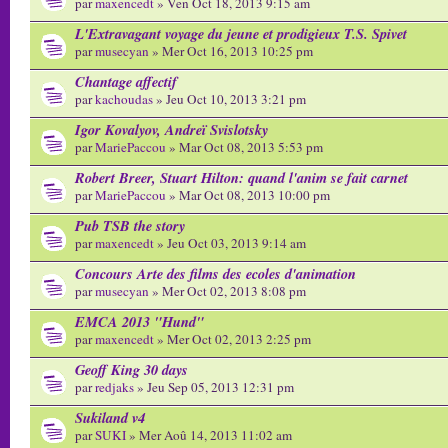
par
maxencedt
» Ven Oct 18, 2013 9:15 am
L'Extravagant voyage du jeune et prodigieux T.S. Spivet
par
musecyan
» Mer Oct 16, 2013 10:25 pm
Chantage affectif
par
kachoudas
» Jeu Oct 10, 2013 3:21 pm
Igor Kovalyov, Andreï Svislotsky
par
MariePaccou
» Mar Oct 08, 2013 5:53 pm
Robert Breer, Stuart Hilton: quand l'anim se fait carnet
par
MariePaccou
» Mar Oct 08, 2013 10:00 pm
Pub TSB the story
par
maxencedt
» Jeu Oct 03, 2013 9:14 am
Concours Arte des films des ecoles d'animation
par
musecyan
» Mer Oct 02, 2013 8:08 pm
EMCA 2013 "Hund"
par
maxencedt
» Mer Oct 02, 2013 2:25 pm
Geoff King 30 days
par
redjaks
» Jeu Sep 05, 2013 12:31 pm
Sukiland v4
par
SUKI
» Mer Aoû 14, 2013 11:02 am