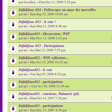
par
Geoffrey
» Dim Oct 11, 2009 5:53 pm
Défidéfous #14 : Folioscopes au mays des merveilles
cé
par
» Sam Sep 12, 2009 10:05 am
Défidéfous #13 : le vote !
cé
par
» Sam Mar 21, 2009 8:48 am
Défidéfous#13 : Discussions, WIP
cé
par
» Mar Nov 11, 2008 2:43 pm
Défidéfous #13 : Participations
cé
par
» Jeu Mar 12, 2009 7:55 pm
Défidéfous#12 : WIP, reflexions...
cé
par
» Mar Avr 15, 2008 10:32 am
Défidéfous#12 : le vote
cé
par
» Ven Sep 05, 2008 8:29 pm
Defidéfous#12 : participations
par
jpv
» Lun Avr 28, 2008 12:49 am
Défidéfous#11 : réactions, Palmarès (p8)
cé
par
» Dim Oct 14, 2007 7:26 pm
Defidéfous#11 : participations
cé
par
» Sam Déc 15, 2007 4:29 pm