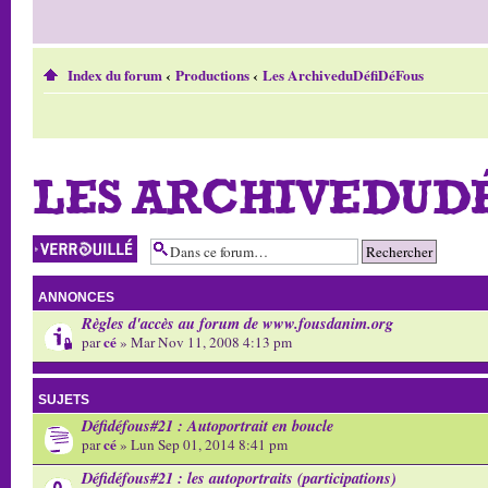
Index du forum
‹
Productions
‹
Les ArchiveduDéfiDéFous
LES ARCHIVEDUD
Forum verrouillé
ANNONCES
Règles d'accès au forum de www.fousdanim.org
cé
par
» Mar Nov 11, 2008 4:13 pm
SUJETS
Défidéfous#21 : Autoportrait en boucle
cé
par
» Lun Sep 01, 2014 8:41 pm
Défidéfous#21 : les autoportraits (participations)