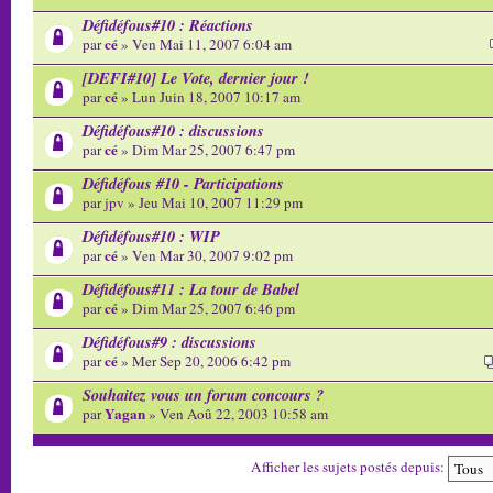
Défidéfous#10 : Réactions
cé
par
» Ven Mai 11, 2007 6:04 am
[DEFI#10] Le Vote, dernier jour !
cé
par
» Lun Juin 18, 2007 10:17 am
Défidéfous#10 : discussions
cé
par
» Dim Mar 25, 2007 6:47 pm
Défidéfous #10 - Participations
par
jpv
» Jeu Mai 10, 2007 11:29 pm
Défidéfous#10 : WIP
cé
par
» Ven Mar 30, 2007 9:02 pm
Défidéfous#11 : La tour de Babel
cé
par
» Dim Mar 25, 2007 6:46 pm
Défidéfous#9 : discussions
cé
par
» Mer Sep 20, 2006 6:42 pm
Souhaitez vous un forum concours ?
Yagan
par
» Ven Aoû 22, 2003 10:58 am
Afficher les sujets postés depuis: