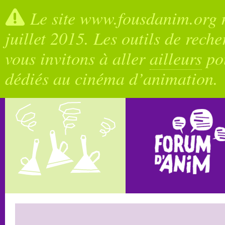
Le site www.fousdanim.org n
juillet 2015. Les outils de rech
vous invitons à aller
ailleurs
pou
dédiés au cinéma d’animation.