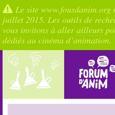
Le site www.fousdanim.org n
juillet 2015. Les outils de rech
vous invitons à aller
ailleurs
pou
dédiés au cinéma d’animation.