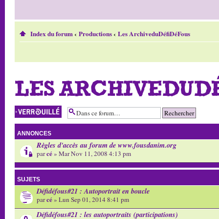
Index du forum
‹
Productions
‹
Les ArchiveduDéfiDéFous
LES ARCHIVEDUD
Forum verrouillé
ANNONCES
Règles d'accès au forum de www.fousdanim.org
cé
par
» Mar Nov 11, 2008 4:13 pm
SUJETS
Défidéfous#21 : Autoportrait en boucle
cé
par
» Lun Sep 01, 2014 8:41 pm
Défidéfous#21 : les autoportraits (participations)