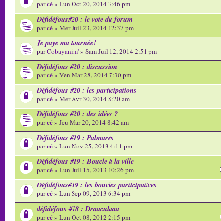
cé
par
» Lun Oct 20, 2014 3:46 pm
Défidéfous#20 : le vote du forum
cé
par
» Mer Juil 23, 2014 12:37 pm
Je paye ma tournée!
par
Cobayanim'
» Sam Juil 12, 2014 2:51 pm
Défidéfous #20 : discussion
cé
par
» Ven Mar 28, 2014 7:30 pm
Défidéfous #20 : les participations
cé
par
» Mer Avr 30, 2014 8:20 am
Défidéfous #20 : des idées ?
cé
par
» Jeu Mar 20, 2014 8:42 am
Défidéfous #19 : Palmarès
cé
par
» Lun Nov 25, 2013 4:11 pm
Défidéfous #19 : Boucle à la ville
cé
par
» Lun Juil 15, 2013 10:26 pm
Défidéfous#19 : les boucles participatives
cé
par
» Lun Sep 09, 2013 6:34 pm
défidéfous #18 : Draaculaaa
cé
par
» Lun Oct 08, 2012 2:15 pm