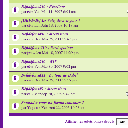
Défidéfous#10 : Réactions
cé
par
» Ven Mai 11, 2007 6:04 am
[DEFI#10] Le Vote, dernier jour !
cé
par
» Lun Juin 18, 2007 10:17 am
Défidéfous#10 : discussions
cé
par
» Dim Mar 25, 2007 6:47 pm
Défidéfous #10 - Participations
par
jpv
» Jeu Mai 10, 2007 11:29 pm
Défidéfous#10 : WIP
cé
par
» Ven Mar 30, 2007 9:02 pm
Défidéfous#11 : La tour de Babel
cé
par
» Dim Mar 25, 2007 6:46 pm
Défidéfous#9 : discussions
cé
par
» Mer Sep 20, 2006 6:42 pm
Souhaitez vous un forum concours ?
Yagan
par
» Ven Aoû 22, 2003 10:58 am
Afficher les sujets postés depuis: