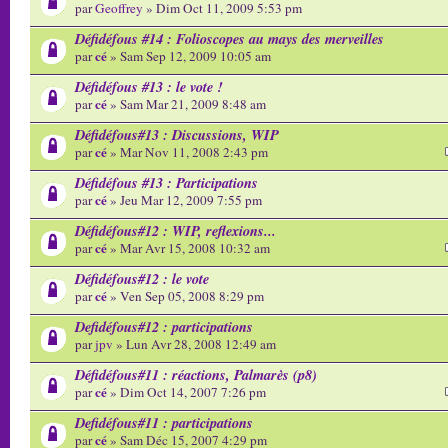
par
Geoffrey
» Dim Oct 11, 2009 5:53 pm
Défidéfous #14 : Folioscopes au mays des merveilles
cé
par
» Sam Sep 12, 2009 10:05 am
Défidéfous #13 : le vote !
cé
par
» Sam Mar 21, 2009 8:48 am
Défidéfous#13 : Discussions, WIP
cé
par
» Mar Nov 11, 2008 2:43 pm
Défidéfous #13 : Participations
cé
par
» Jeu Mar 12, 2009 7:55 pm
Défidéfous#12 : WIP, reflexions...
cé
par
» Mar Avr 15, 2008 10:32 am
Défidéfous#12 : le vote
cé
par
» Ven Sep 05, 2008 8:29 pm
Defidéfous#12 : participations
par
jpv
» Lun Avr 28, 2008 12:49 am
Défidéfous#11 : réactions, Palmarès (p8)
cé
par
» Dim Oct 14, 2007 7:26 pm
Defidéfous#11 : participations
cé
par
» Sam Déc 15, 2007 4:29 pm