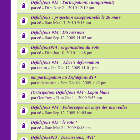
Défidéfous #15 : Participations (uniquement)
cé
par
» Dim Nov 21, 2010 12:19 pm
Défidéfous : projection exceptionnelle le 20 mars
cé
par
» Sam Mar 13, 2010 5:18 pm
Défidéfous #14 : Discussions
cé
par
» Sam Sep 12, 2009 11:02 am
Défidéfous#14 : organisation du vote
cé
par
» Dim Jan 10, 2010 11:48 pm
Défidéfous #14 _ Alice's deformation
par
tanim
» Jeu Déc 17, 2009 11:01 pm
ma participation au Défidéfous #14
par
rodcreation
» Ven Déc 04, 2009 1:42 pm
Participation Défidéfous #14 - Lapin blanc
par
Geoffrey
» Dim Oct 11, 2009 5:53 pm
Défidéfous #14 : Folioscopes au mays des merveilles
cé
par
» Sam Sep 12, 2009 10:05 am
Défidéfous #13 : le vote !
cé
par
» Sam Mar 21, 2009 8:48 am
Défidéfous#13 : Discussions, WIP