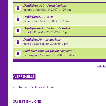
Défidéfous #10 - Participations
par
jpv
» Jeu Mai 10, 2007 11:29 pm
Défidéfous#10 : WIP
cé
par
» Ven Mar 30, 2007 9:02 pm
Défidéfous#11 : La tour de Babel
cé
par
» Dim Mar 25, 2007 6:46 pm
Défidéfous#9 : discussions
cé
par
» Mer Sep 20, 2006 6:42 pm
Souhaitez vous un forum concours ?
Yagan
par
» Ven Aoû 22, 2003 10:58 am
Affiche
Forum verrouillé
Retourner vers Index du forum
QUI EST EN LIGNE