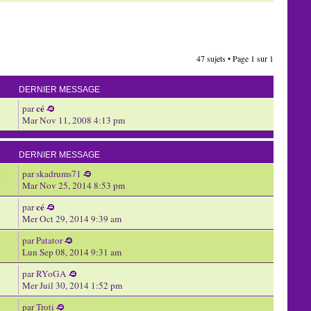
47 sujets • Page
1
sur
1
DERNIER MESSAGE
cé
par
Mar Nov 11, 2008 4:13 pm
DERNIER MESSAGE
par
skadrums71
7
Mar Nov 25, 2014 8:53 pm
cé
par
Mer Oct 29, 2014 9:39 am
par
Patator
Lun Sep 08, 2014 9:31 am
par
RYoGA
Mer Juil 30, 2014 1:52 pm
par
Troti