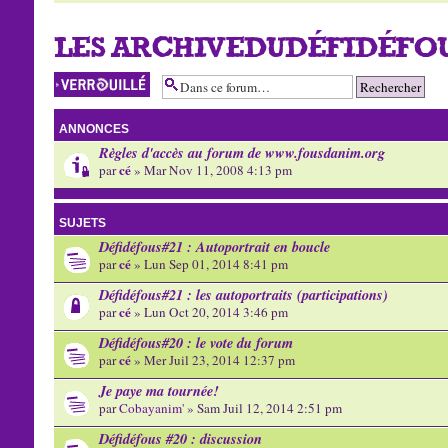
LES ARCHIVEDUDÉFIDÉFO
Forum verrouillé
ANNONCES
Règles d'accès au forum de www.fousdanim.org
cé
par
» Mar Nov 11, 2008 4:13 pm
SUJETS
Défidéfous#21 : Autoportrait en boucle
cé
par
» Lun Sep 01, 2014 8:41 pm
Défidéfous#21 : les autoportraits (participations)
cé
par
» Lun Oct 20, 2014 3:46 pm
Défidéfous#20 : le vote du forum
cé
par
» Mer Juil 23, 2014 12:37 pm
Je paye ma tournée!
par
Cobayanim'
» Sam Juil 12, 2014 2:51 pm
Défidéfous #20 : discussion