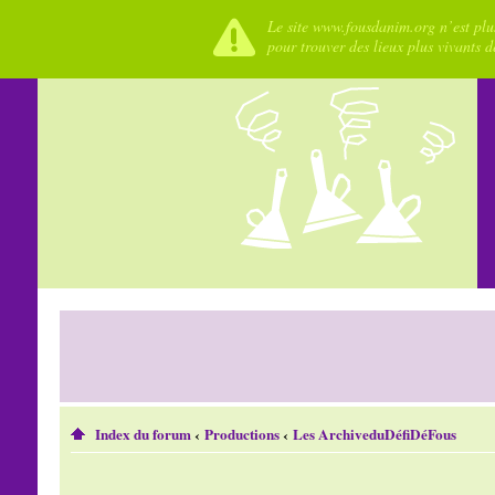
Le site www.fousdanim.org n’est plus
pour trouver des lieux plus vivants 
Index du forum
‹
Productions
‹
Les ArchiveduDéfiDéFous