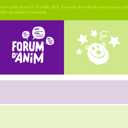
 mis à jour depuis le 10 juillet 2015. Les outils de recherche sont toujours acti
dédiés au cinéma d’animation.