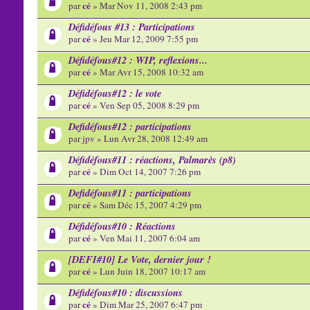
cé
par
» Mar Nov 11, 2008 2:43 pm
Défidéfous #13 : Participations
cé
par
» Jeu Mar 12, 2009 7:55 pm
Défidéfous#12 : WIP, reflexions...
cé
par
» Mar Avr 15, 2008 10:32 am
Défidéfous#12 : le vote
cé
par
» Ven Sep 05, 2008 8:29 pm
Defidéfous#12 : participations
par
jpv
» Lun Avr 28, 2008 12:49 am
Défidéfous#11 : réactions, Palmarès (p8)
cé
par
» Dim Oct 14, 2007 7:26 pm
Defidéfous#11 : participations
cé
par
» Sam Déc 15, 2007 4:29 pm
Défidéfous#10 : Réactions
cé
par
» Ven Mai 11, 2007 6:04 am
[DEFI#10] Le Vote, dernier jour !
cé
par
» Lun Juin 18, 2007 10:17 am
Défidéfous#10 : discussions
cé
par
» Dim Mar 25, 2007 6:47 pm