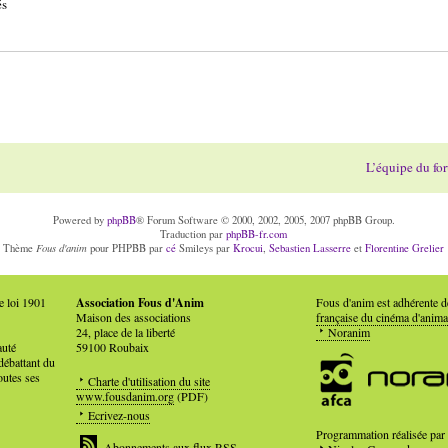
és
L’équipe du fo
Powered by
phpBB
® Forum Software © 2000, 2002, 2005, 2007 phpBB Group.
Traduction par
phpBB-fr.com
Fous d'anim
Thème
pour PHPBB par
cé
Smileys par
Krocui
,
Sebastien Lasserre
et
Florentine Grelier
e loi 1901
Association Fous d'Anim
Fous d'anim est adhérente 
Maison des associations
française du cinéma d'anima
24, place de la liberté
Noranim
auté
59100 Roubaix
débattant du
outes ses
Charte d'utilisation du site
www.fousdanim.org
(PDF)
Ecrivez-nous
Programmation réalisée par
Abonnements aux flux RSS