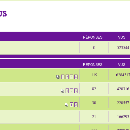
US
RÉPONSES
VUS
0
523544
RÉPONSES
VUS
119
628431
1
2
3
4
82
420316
1
2
3
30
220557
1
2
21
166293