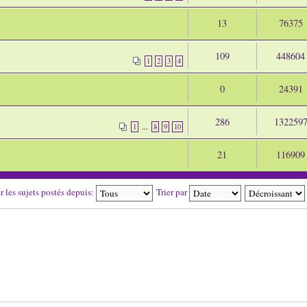
13
76375
109
448604
1
2
3
4
0
24391
286
132259
...
1
8
9
10
21
116909
r les sujets postés depuis:
Trier par