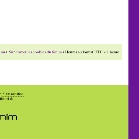
rum
•
Supprimer les cookies du forum
• Heures au format UTC + 1 heure
de
l'association
tion
et de