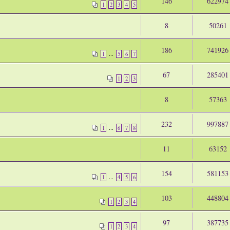
146
622974
1
2
3
4
5
8
50261
186
741926
...
1
5
6
7
67
285401
1
2
3
8
57363
232
997887
...
1
6
7
8
11
63152
154
581153
...
1
4
5
6
103
448804
1
2
3
4
97
387735
1
2
3
4