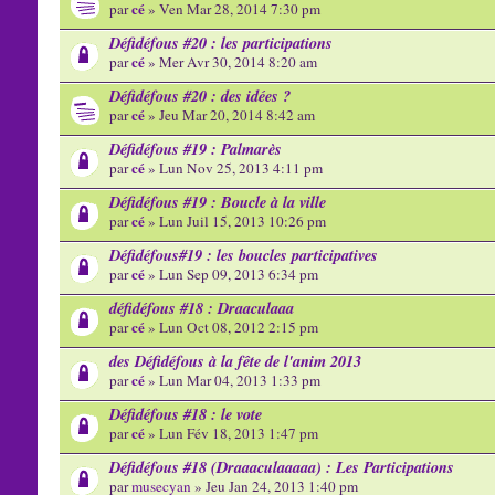
cé
par
» Ven Mar 28, 2014 7:30 pm
Défidéfous #20 : les participations
cé
par
» Mer Avr 30, 2014 8:20 am
Défidéfous #20 : des idées ?
cé
par
» Jeu Mar 20, 2014 8:42 am
Défidéfous #19 : Palmarès
cé
par
» Lun Nov 25, 2013 4:11 pm
Défidéfous #19 : Boucle à la ville
cé
par
» Lun Juil 15, 2013 10:26 pm
Défidéfous#19 : les boucles participatives
cé
par
» Lun Sep 09, 2013 6:34 pm
défidéfous #18 : Draaculaaa
cé
par
» Lun Oct 08, 2012 2:15 pm
des Défidéfous à la fête de l'anim 2013
cé
par
» Lun Mar 04, 2013 1:33 pm
Défidéfous #18 : le vote
cé
par
» Lun Fév 18, 2013 1:47 pm
Défidéfous #18 (Draaaculaaaaa) : Les Participations
par
musecyan
» Jeu Jan 24, 2013 1:40 pm