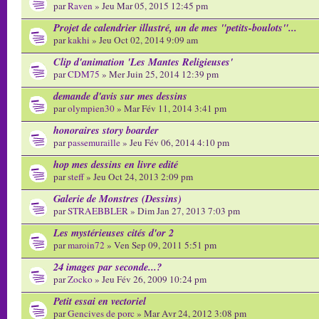
par
Raven
» Jeu Mar 05, 2015 12:45 pm
Projet de calendrier illustré, un de mes "petits-boulots"...
par
kakhi
» Jeu Oct 02, 2014 9:09 am
Clip d'animation 'Les Mantes Religieuses'
par
CDM75
» Mer Juin 25, 2014 12:39 pm
demande d'avis sur mes dessins
par
olympien30
» Mar Fév 11, 2014 3:41 pm
honoraires story boarder
par
passemuraille
» Jeu Fév 06, 2014 4:10 pm
hop mes dessins en livre edité
par
steff
» Jeu Oct 24, 2013 2:09 pm
Galerie de Monstres (Dessins)
par
STRAEBBLER
» Dim Jan 27, 2013 7:03 pm
Les mystérieuses cités d'or 2
par
maroin72
» Ven Sep 09, 2011 5:51 pm
24 images par seconde...?
par
Zocko
» Jeu Fév 26, 2009 10:24 pm
Petit essai en vectoriel
par
Gencives de porc
» Mar Avr 24, 2012 3:08 pm