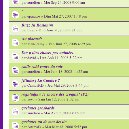
par
aurelien
» Mer Sep 24, 2008 9:06 am
^
par
eparatos
» Dim Mai 27, 2007 1:48 pm
Buzz In Rostanim
par
buzz
» Dim Aoû 31, 2008 6:21 pm
Au placard!
par
Jean-Rémy
» Ven Juin 27, 2008 4:29 pm
Des p'tites choses pas animées...
par
david
» Lun Aoû 11, 2008 5:22 pm
emile cohl cours du soir
par
aurelien
» Mer Juin 18, 2008 11:22 am
[Etudes] La Cambre ?
par
CamusKD
» Jeu Mai 29, 2008 3:44 pm
rogntudjuu !! encore des croquis! (P2)
par
yoyo
» Sam Jan 12, 2008 2:02 am
quelques grosbards
par
aurelien
» Mar Avr 08, 2008 6:09 pm
quelques un de mes dessin ...
par
Animal's
» Mar Mar 18, 2008 5:52 pm