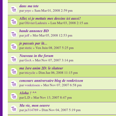
dans ma tete
par
yoyo
» Sam Mar 01, 2008 2:59 pm
Allez si je mettais mes dessins ici aussi!
par
Olivier Ladeuix
» Lun Mar 03, 2008 2:15 am
bande annonce BD
par
jeff
» Mer Mar 05, 2008 12:53 pm
je passais par là...
par
steric
» Ven Juin 08, 2007 5:25 pm
Nouveau in the forum
par
GoA
» Mer Nov 07, 2007 3:14 pm
ma 1ere anim 2D: le skateur
par
tricycle
» Dim Jan 06, 2008 11:15 pm
concours anniversaire blog de vonkrissen
par
vonkrissen
» Mer Nov 07, 2007 6:58 pm
Aloha ! ^^
par L.D » Mar Nov 13, 2007 8:47 pm
Ma vie, mon oeuvre
par
ju314769
» Dim Nov 04, 2007 5:19 pm