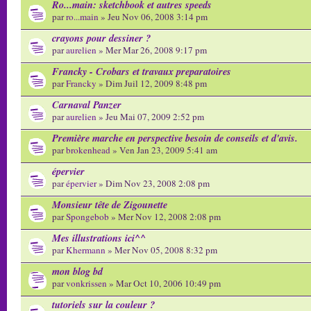
Ro...main: sketchbook et autres speeds
par
ro...main
» Jeu Nov 06, 2008 3:14 pm
crayons pour dessiner ?
par
aurelien
» Mer Mar 26, 2008 9:17 pm
Francky - Crobars et travaux preparatoires
par
Francky
» Dim Juil 12, 2009 8:48 pm
Carnaval Panzer
par
aurelien
» Jeu Mai 07, 2009 2:52 pm
Première marche en perspective besoin de conseils et d'avis.
par
brokenhead
» Ven Jan 23, 2009 5:41 am
épervier
par
épervier
» Dim Nov 23, 2008 2:08 pm
Monsieur tête de Zigounette
par
Spongebob
» Mer Nov 12, 2008 2:08 pm
Mes illustrations ici^^
par
Khermann
» Mer Nov 05, 2008 8:32 pm
mon blog bd
par
vonkrissen
» Mar Oct 10, 2006 10:49 pm
tutoriels sur la couleur ?