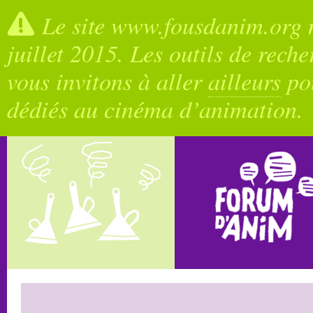
Le site www.fousdanim.org n
juillet 2015. Les outils de rech
vous invitons à aller
ailleurs
pou
dédiés au cinéma d’animation.