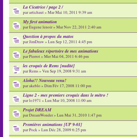
La Cicatrice / page 2 /
par
artichaut
» Mar Mai 10, 2011 9:39 am
My first animation
par
Eugene lenoir
» Mar Nov 22, 2011 2:40 am
Question à propos du matos
par
JimDraw
» Lun Sep 12, 2011 4:45 pm
Le fabuleux répertoire de mes animations
par
Pierrot
» Mer Mai 04, 2011 6:46 pm
les croquis de Rems [nudité]
par
Rems
» Ven Sep 19, 2008 9:31 am
Aloha!! Nouveau venu!
par
akeblo
» Dim Fév 17, 2008 11:00 pm
Ligne 2 - mes premiers croquis dans le métro !
par
lo1971
» Lun Mar 10, 2008 11:00 am
Projet DREAM
par
DreamWonder
» Lun Mai 31, 2010 1:47 pm
Premières animations [UP 9-01]
par
Pock
» Lun Déc 28, 2009 6:25 pm