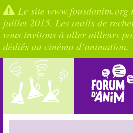
Le site www.fousdanim.org n
juillet 2015. Les outils de rech
vous invitons à aller
ailleurs
pou
dédiés au cinéma d’animation.