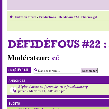
Index du forum
‹
Productions
‹
Défidéfous #22 : Phoenix.gif
DÉFIDÉFOUS #22 :
Modérateur:
cé
Écrire un nouveau
sujet
ANNONCES
Règles d'accès au forum de www.fousdanim.org
cé
par
» Mar Nov 11, 2008 4:13 pm
SUJETS