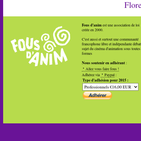
Flore
Fous d'anim
est une association de loi
créée en 2000.
C'est aussi et surtout une communauté
francophone libre et indépendante débat
sujet du cinéma d'animation sous toutes
formes
Nous soutenir en adhérant
:
Allez vous faire fous !
Adhérez via
Paypal
:
Type d'adhésion pour 2015 :