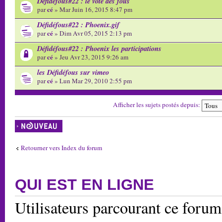
Défidéfous#22 : le vote des fous
cé
par
» Mar Juin 16, 2015 8:47 pm
Défidéfous#22 : Phoenix.gif
cé
par
» Dim Avr 05, 2015 2:13 pm
Défidéfous#22 : Phoenix les participations
cé
par
» Jeu Avr 23, 2015 9:26 am
les Défidéfous sur vimeo
cé
par
» Lun Mar 29, 2010 2:55 pm
Afficher les sujets postés depuis:
Écrire un nouveau
sujet
Retourner vers Index du forum
QUI EST EN LIGNE
Utilisateurs parcourant ce forum: