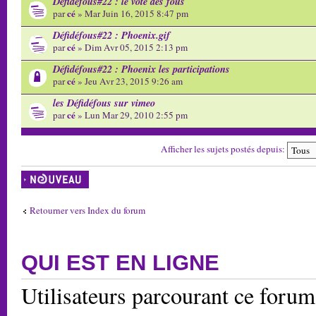
Défidéfous#22 : le vote des fous
cé
par
» Mar Juin 16, 2015 8:47 pm
Défidéfous#22 : Phoenix.gif
cé
par
» Dim Avr 05, 2015 2:13 pm
Défidéfous#22 : Phoenix les participations
cé
par
» Jeu Avr 23, 2015 9:26 am
les Défidéfous sur vimeo
cé
par
» Lun Mar 29, 2010 2:55 pm
Afficher les sujets postés depuis:
Écrire un nouveau
sujet
Retourner vers Index du forum
QUI EST EN LIGNE
Utilisateurs parcourant ce forum: