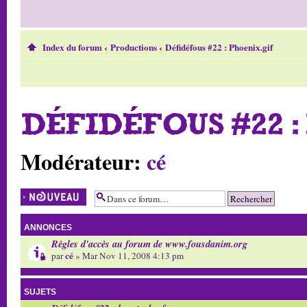
Index du forum
‹
Productions
‹
Défidéfous #22 : Phoenix.gif
DÉFIDÉFOUS #22 :
Modérateur:
cé
Écrire un nouveau
sujet
ANNONCES
Règles d'accès au forum de www.fousdanim.org
cé
par
» Mar Nov 11, 2008 4:13 pm
SUJETS