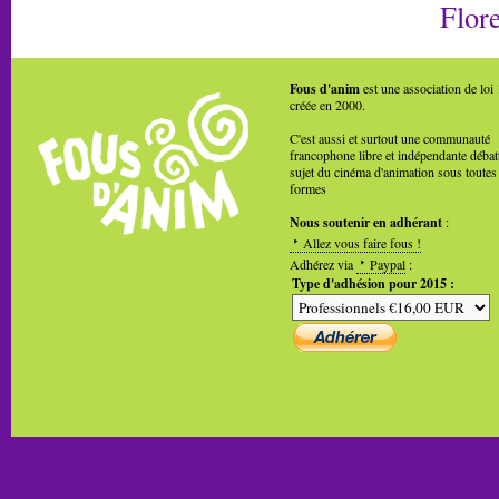
Flore
Fous d'anim
est une association de loi
créée en 2000.
C'est aussi et surtout une communauté
francophone libre et indépendante débat
sujet du cinéma d'animation sous toutes
formes
Nous soutenir en adhérant
:
Allez vous faire fous !
Adhérez via
Paypal
:
Type d'adhésion pour 2015 :