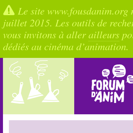
Le site www.fousdanim.org n
juillet 2015. Les outils de rech
vous invitons à aller
ailleurs
pou
dédiés au cinéma d’animation.