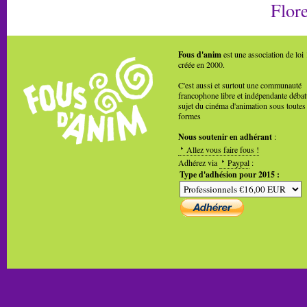
Flore
Fous d'anim
est une association de loi
créée en 2000.
C'est aussi et surtout une communauté
francophone libre et indépendante débat
sujet du cinéma d'animation sous toutes
formes
Nous soutenir en adhérant
:
Allez vous faire fous !
Adhérez via
Paypal
:
Type d'adhésion pour 2015 :