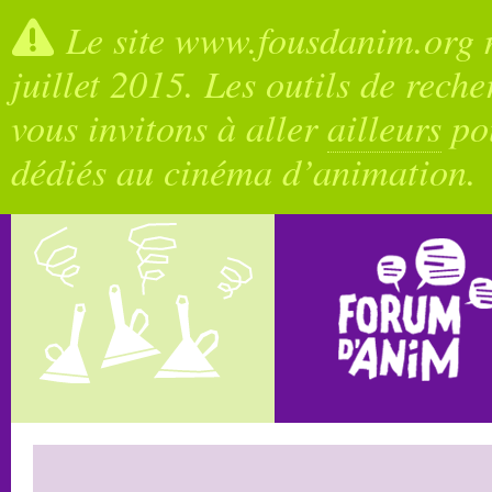
Le site www.fousdanim.org n
juillet 2015. Les outils de rech
vous invitons à aller
ailleurs
pou
dédiés au cinéma d’animation.