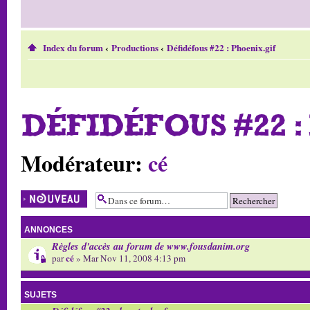
Index du forum
‹
Productions
‹
Défidéfous #22 : Phoenix.gif
DÉFIDÉFOUS #22 :
Modérateur:
cé
Écrire un nouveau
sujet
ANNONCES
Règles d'accès au forum de www.fousdanim.org
cé
par
» Mar Nov 11, 2008 4:13 pm
SUJETS