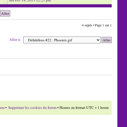
4 sujets • Page
1
sur
1
Aller à:
rum
•
Supprimer les cookies du forum
• Heures au format UTC + 1 heure