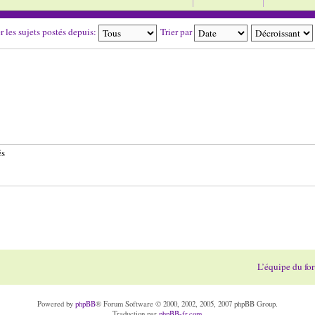
r les sujets postés depuis:
Trier par
és
L’équipe du fo
Powered by
phpBB
® Forum Software © 2000, 2002, 2005, 2007 phpBB Group.
Traduction par
phpBB-fr.com