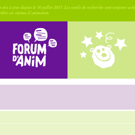
 mis à jour depuis le 10 juillet 2015. Les outils de recherche sont toujours acti
dédiés au cinéma d’animation.