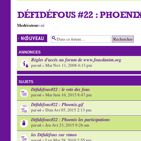
DÉFIDÉFOUS #22 : PHOENI
Modérateur:
cé
Écrire un nouveau
sujet
ANNONCES
Règles d'accès au forum de www.fousdanim.org
cé
par
» Mar Nov 11, 2008 4:13 pm
SUJETS
Défidéfous#22 : le vote des fous
cé
par
» Mar Juin 16, 2015 8:47 pm
Défidéfous#22 : Phoenix.gif
cé
par
» Dim Avr 05, 2015 2:13 pm
Défidéfous#22 : Phoenix les participations
cé
par
» Jeu Avr 23, 2015 9:26 am
les Défidéfous sur vimeo
cé
par
» Lun Mar 29, 2010 2:55 pm