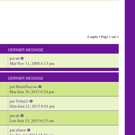
4 sujets • Page
1
sur
1
DERNIER MESSAGE
cé
par
Mar Nov 11, 2008 4:13 pm
DERNIER MESSAGE
par
MariePaccou
7
Mar Juin 30, 2015 9:24 pm
par
Yohrji2
Dim Juin 21, 2015 8:01 pm
cé
par
Lun Juin 15, 2015 6:15 am
par
alinoe
Jeu Fév 14, 2013 12:21 pm