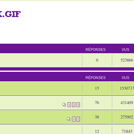
X.GIF
RÉPONSES
VUS
0
523866
RÉPONSES
VUS
15
153071
76
431409
1
2
3
38
275902
1
2
12
71843