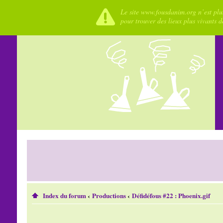
Le site www.fousdanim.org n’est plus
pour trouver des lieux plus vivants 
Index du forum
‹
Productions
‹
Défidéfous #22 : Phoenix.gif