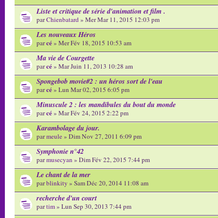
Liste et critique de série d'animation et film .
par
Chienbatard
» Mer Mar 11, 2015 12:03 pm
Les nouveaux Héros
cé
par
» Mer Fév 18, 2015 10:53 am
Ma vie de Courgette
cé
par
» Mar Juin 11, 2013 10:28 am
Spongebob movie#2 : un héros sort de l'eau
cé
par
» Lun Mar 02, 2015 6:05 pm
Minuscule 2 : les mandibules du bout du monde
cé
par
» Mar Fév 24, 2015 2:22 pm
Karambolage du jour.
par
meule
» Dim Nov 27, 2011 6:09 pm
Symphonie n°42
par
musecyan
» Dim Fév 22, 2015 7:44 pm
Le chant de la mer
par
blinkity
» Sam Déc 20, 2014 11:08 am
recherche d'un court
par
tim
» Lun Sep 30, 2013 7:44 pm