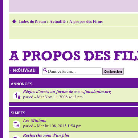
Index du forum
‹
Actualité
‹
A propos des Films
A PROPOS DES FI
Écrire un nouveau
sujet
ANNONCES
Règles d'accès au forum de www.fousdanim.org
cé
par
» Mar Nov 11, 2008 4:13 pm
SUJETS
Les Minions
cé
par
» Mer Juil 08, 2015 1:54 pm
Recherche nom d'un film