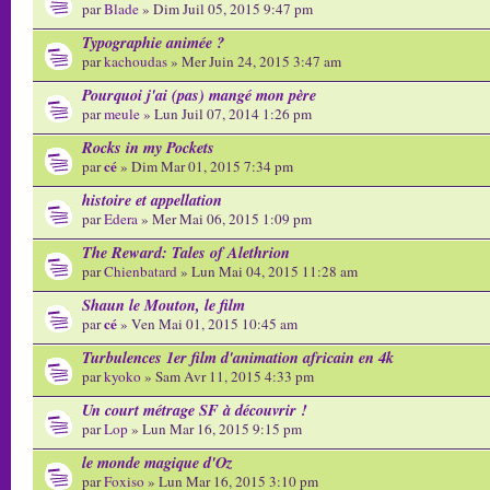
par
Blade
» Dim Juil 05, 2015 9:47 pm
Typographie animée ?
par
kachoudas
» Mer Juin 24, 2015 3:47 am
Pourquoi j'ai (pas) mangé mon père
par
meule
» Lun Juil 07, 2014 1:26 pm
Rocks in my Pockets
cé
par
» Dim Mar 01, 2015 7:34 pm
histoire et appellation
par
Edera
» Mer Mai 06, 2015 1:09 pm
The Reward: Tales of Alethrion
par
Chienbatard
» Lun Mai 04, 2015 11:28 am
Shaun le Mouton, le film
cé
par
» Ven Mai 01, 2015 10:45 am
Turbulences 1er film d'animation africain en 4k
par
kyoko
» Sam Avr 11, 2015 4:33 pm
Un court métrage SF à découvrir !
par
Lop
» Lun Mar 16, 2015 9:15 pm
le monde magique d'Oz
par
Foxiso
» Lun Mar 16, 2015 3:10 pm