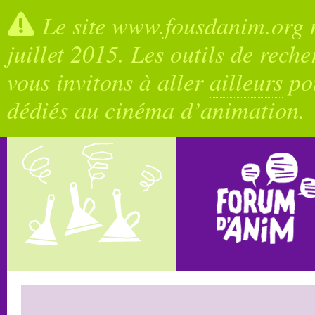
Le site www.fousdanim.org n
juillet 2015. Les outils de rech
vous invitons à aller
ailleurs
pou
dédiés au cinéma d’animation.