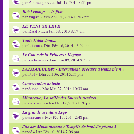
par
Planescape
» Jeu Juil 17, 2014 8:31 pm
Bob l'eponge ... le film
Yagan
par
» Ven Aoû 01, 2014 11:07 pm
LE VENT SE LÈVE
par
Kassi
» Lun Juil 08, 2013 8:17 pm
Tante Hilda donc...
par
loiseau
» Dim Fév 16, 2014 12:06 am
Le Conte de la Princesse Kaguya
par
kachoudas
» Lun Juin 09, 2014 9:59 am
DATAGUEULE#8 - Intermittent, précaire à temps plein ?
par
Flbl
» Dim Juil 06, 2014 5:53 pm
Conversation animée
par
Siméo
» Mar Mai 27, 2014 10:33 am
Minuscule, La vallée des fourmis perdues
par
cuikisouri
» Jeu Déc 12, 2013 1:26 pm
La grande aventure Lego
par
anncaro
» Mer Fév 19, 2014 2:48 pm
l'île des Miam nimaux : Tempête de boulette géante 2
cé
par
» Lun Fév 10, 2014 7:06 pm