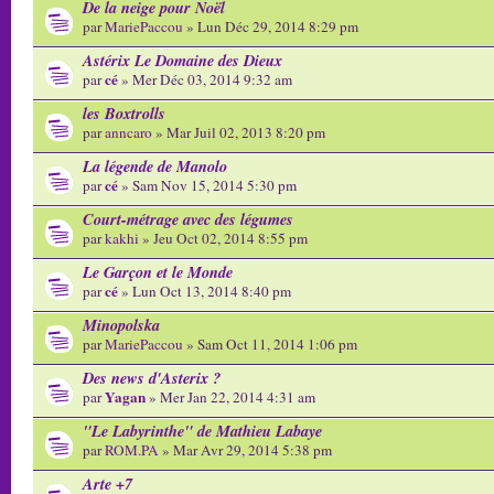
De la neige pour Noël
par
MariePaccou
» Lun Déc 29, 2014 8:29 pm
Astérix Le Domaine des Dieux
cé
par
» Mer Déc 03, 2014 9:32 am
les Boxtrolls
par
anncaro
» Mar Juil 02, 2013 8:20 pm
La légende de Manolo
cé
par
» Sam Nov 15, 2014 5:30 pm
Court-métrage avec des légumes
par
kakhi
» Jeu Oct 02, 2014 8:55 pm
Le Garçon et le Monde
cé
par
» Lun Oct 13, 2014 8:40 pm
Minopolska
par
MariePaccou
» Sam Oct 11, 2014 1:06 pm
Des news d'Asterix ?
Yagan
par
» Mer Jan 22, 2014 4:31 am
"Le Labyrinthe" de Mathieu Labaye
par
ROM.PA
» Mar Avr 29, 2014 5:38 pm
Arte +7