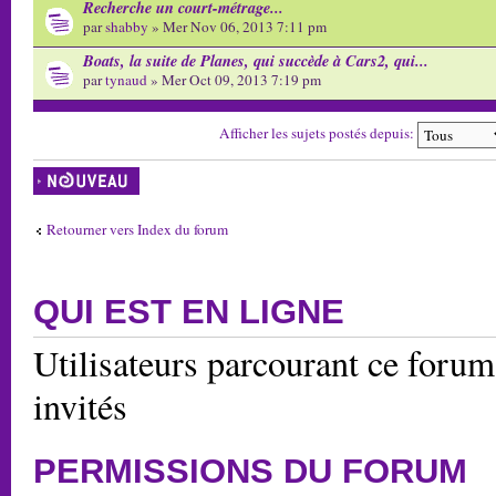
Recherche un court-métrage...
par
shabby
» Mer Nov 06, 2013 7:11 pm
Boats, la suite de Planes, qui succède à Cars2, qui...
par
tynaud
» Mer Oct 09, 2013 7:19 pm
Afficher les sujets postés depuis:
Écrire un nouveau
sujet
Retourner vers Index du forum
QUI EST EN LIGNE
Utilisateurs parcourant ce forum:
invités
PERMISSIONS DU FORUM