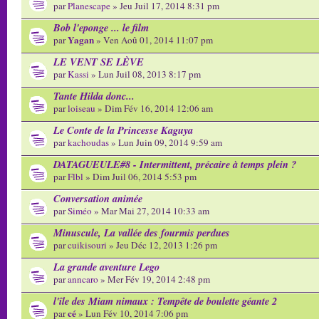
par
Planescape
» Jeu Juil 17, 2014 8:31 pm
Bob l'eponge ... le film
Yagan
par
» Ven Aoû 01, 2014 11:07 pm
LE VENT SE LÈVE
par
Kassi
» Lun Juil 08, 2013 8:17 pm
Tante Hilda donc...
par
loiseau
» Dim Fév 16, 2014 12:06 am
Le Conte de la Princesse Kaguya
par
kachoudas
» Lun Juin 09, 2014 9:59 am
DATAGUEULE#8 - Intermittent, précaire à temps plein ?
par
Flbl
» Dim Juil 06, 2014 5:53 pm
Conversation animée
par
Siméo
» Mar Mai 27, 2014 10:33 am
Minuscule, La vallée des fourmis perdues
par
cuikisouri
» Jeu Déc 12, 2013 1:26 pm
La grande aventure Lego
par
anncaro
» Mer Fév 19, 2014 2:48 pm
l'île des Miam nimaux : Tempête de boulette géante 2
cé
par
» Lun Fév 10, 2014 7:06 pm