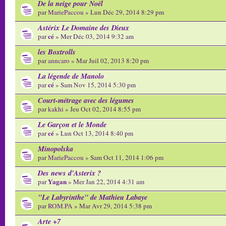
De la neige pour Noël
par
MariePaccou
» Lun Déc 29, 2014 8:29 pm
Astérix Le Domaine des Dieux
cé
par
» Mer Déc 03, 2014 9:32 am
les Boxtrolls
par
anncaro
» Mar Juil 02, 2013 8:20 pm
La légende de Manolo
cé
par
» Sam Nov 15, 2014 5:30 pm
Court-métrage avec des légumes
par
kakhi
» Jeu Oct 02, 2014 8:55 pm
Le Garçon et le Monde
cé
par
» Lun Oct 13, 2014 8:40 pm
Minopolska
par
MariePaccou
» Sam Oct 11, 2014 1:06 pm
Des news d'Asterix ?
Yagan
par
» Mer Jan 22, 2014 4:31 am
"Le Labyrinthe" de Mathieu Labaye
par
ROM.PA
» Mar Avr 29, 2014 5:38 pm
Arte +7