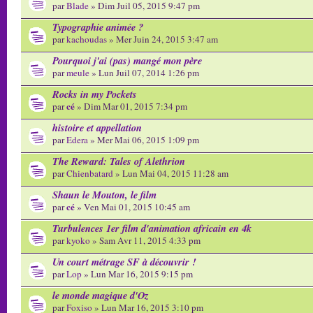
par
Blade
» Dim Juil 05, 2015 9:47 pm
Typographie animée ?
par
kachoudas
» Mer Juin 24, 2015 3:47 am
Pourquoi j'ai (pas) mangé mon père
par
meule
» Lun Juil 07, 2014 1:26 pm
Rocks in my Pockets
cé
par
» Dim Mar 01, 2015 7:34 pm
histoire et appellation
par
Edera
» Mer Mai 06, 2015 1:09 pm
The Reward: Tales of Alethrion
par
Chienbatard
» Lun Mai 04, 2015 11:28 am
Shaun le Mouton, le film
cé
par
» Ven Mai 01, 2015 10:45 am
Turbulences 1er film d'animation africain en 4k
par
kyoko
» Sam Avr 11, 2015 4:33 pm
Un court métrage SF à découvrir !
par
Lop
» Lun Mar 16, 2015 9:15 pm
le monde magique d'Oz
par
Foxiso
» Lun Mar 16, 2015 3:10 pm