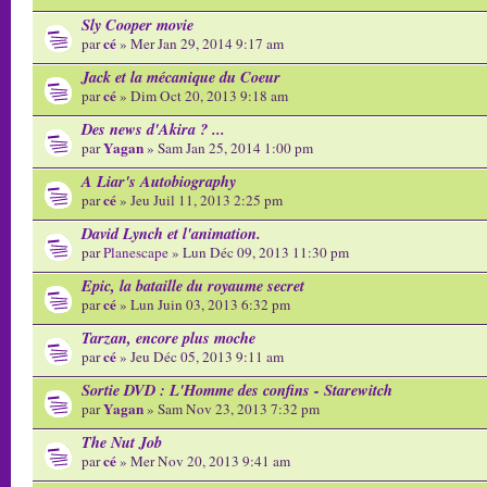
Sly Cooper movie
cé
par
» Mer Jan 29, 2014 9:17 am
Jack et la mécanique du Coeur
cé
par
» Dim Oct 20, 2013 9:18 am
Des news d'Akira ? ...
Yagan
par
» Sam Jan 25, 2014 1:00 pm
A Liar's Autobiography
cé
par
» Jeu Juil 11, 2013 2:25 pm
David Lynch et l'animation.
par
Planescape
» Lun Déc 09, 2013 11:30 pm
Epic, la bataille du royaume secret
cé
par
» Lun Juin 03, 2013 6:32 pm
Tarzan, encore plus moche
cé
par
» Jeu Déc 05, 2013 9:11 am
Sortie DVD : L'Homme des confins - Starewitch
Yagan
par
» Sam Nov 23, 2013 7:32 pm
The Nut Job
cé
par
» Mer Nov 20, 2013 9:41 am