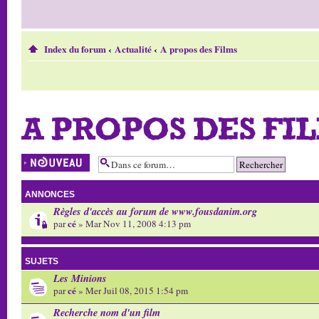
Index du forum
‹
Actualité
‹
A propos des Films
A PROPOS DES FI
Écrire un nouveau
sujet
ANNONCES
Règles d'accès au forum de www.fousdanim.org
cé
par
» Mar Nov 11, 2008 4:13 pm
SUJETS
Les Minions
cé
par
» Mer Juil 08, 2015 1:54 pm
Recherche nom d'un film