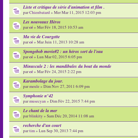
Liste et critique de série d'animation et film .
par
Chienbatard
» Mer Mar 11, 2015 12:03 pm
Les nouveaux Héros
cé
par
» Mer Fév 18, 2015 10:53 am
Ma vie de Courgette
cé
par
» Mar Juin 11, 2013 10:28 am
Spongebob movie#2 : un héros sort de l'eau
cé
par
» Lun Mar 02, 2015 6:05 pm
Minuscule 2 : les mandibules du bout du monde
cé
par
» Mar Fév 24, 2015 2:22 pm
Karambolage du jour.
par
meule
» Dim Nov 27, 2011 6:09 pm
Symphonie n°42
par
musecyan
» Dim Fév 22, 2015 7:44 pm
Le chant de la mer
par
blinkity
» Sam Déc 20, 2014 11:08 am
recherche d'un court
par
tim
» Lun Sep 30, 2013 7:44 pm