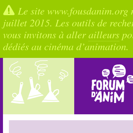
Le site www.fousdanim.org n
juillet 2015. Les outils de rech
vous invitons à aller
ailleurs
pou
dédiés au cinéma d’animation.