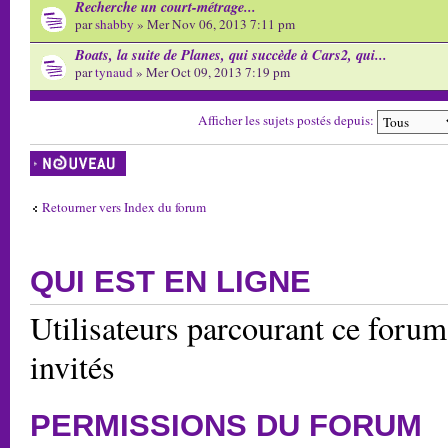
Recherche un court-métrage...
par
shabby
» Mer Nov 06, 2013 7:11 pm
Boats, la suite de Planes, qui succède à Cars2, qui...
par
tynaud
» Mer Oct 09, 2013 7:19 pm
Afficher les sujets postés depuis:
Écrire un nouveau
sujet
Retourner vers Index du forum
QUI EST EN LIGNE
Utilisateurs parcourant ce forum:
invités
PERMISSIONS DU FORUM