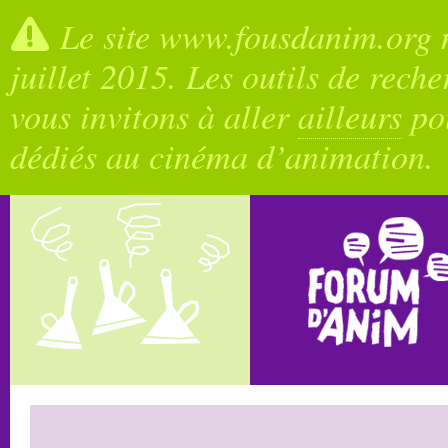
Le site www.fousdanim.org n
juillet 2015. Les outils de rech
vous invitons à aller
ailleurs
pou
dédiés au cinéma d’animation.