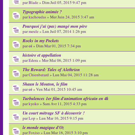
par
Blade
» Dim Juil 05, 2015 9:47 pm
Typographie animée ?
par
kachoudas
» Mer Juin 24, 2015 3:47 am
Pourquoi j'ai (pas) mangé mon père
par
meule
» Lun Juil 07, 2014 1:26 pm
Rocks in my Pockets
cé
par
» Dim Mar 01, 2015 7:34 pm
histoire et appellation
par
Edera
» Mer Mai 06, 2015 1:09 pm
The Reward: Tales of Alethrion
par
Chienbatard
» Lun Mai 04, 2015 11:28 am
Shaun le Mouton, le film
cé
par
» Ven Mai 01, 2015 10:45 am
Turbulences 1er film d'animation africain en 4k
par
kyoko
» Sam Avr 11, 2015 4:33 pm
Un court métrage SF à découvrir !
par
Lop
» Lun Mar 16, 2015 9:15 pm
le monde magique d'Oz
par
Foxiso
» Lun Mar 16, 2015 3:10 pm