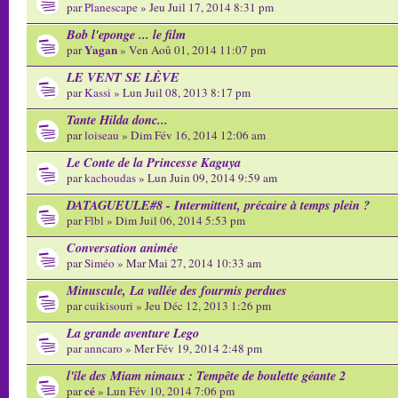
par
Planescape
» Jeu Juil 17, 2014 8:31 pm
Bob l'eponge ... le film
Yagan
par
» Ven Aoû 01, 2014 11:07 pm
LE VENT SE LÈVE
par
Kassi
» Lun Juil 08, 2013 8:17 pm
Tante Hilda donc...
par
loiseau
» Dim Fév 16, 2014 12:06 am
Le Conte de la Princesse Kaguya
par
kachoudas
» Lun Juin 09, 2014 9:59 am
DATAGUEULE#8 - Intermittent, précaire à temps plein ?
par
Flbl
» Dim Juil 06, 2014 5:53 pm
Conversation animée
par
Siméo
» Mar Mai 27, 2014 10:33 am
Minuscule, La vallée des fourmis perdues
par
cuikisouri
» Jeu Déc 12, 2013 1:26 pm
La grande aventure Lego
par
anncaro
» Mer Fév 19, 2014 2:48 pm
l'île des Miam nimaux : Tempête de boulette géante 2
cé
par
» Lun Fév 10, 2014 7:06 pm