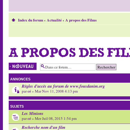
Index du forum
‹
Actualité
‹
A propos des Films
A PROPOS DES FI
Écrire un nouveau
sujet
ANNONCES
Règles d'accès au forum de www.fousdanim.org
cé
par
» Mar Nov 11, 2008 4:13 pm
SUJETS
Les Minions
cé
par
» Mer Juil 08, 2015 1:54 pm
Recherche nom d'un film