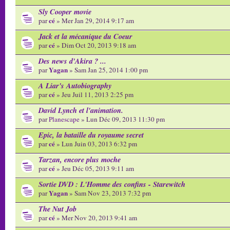
Sly Cooper movie
cé
par
» Mer Jan 29, 2014 9:17 am
Jack et la mécanique du Coeur
cé
par
» Dim Oct 20, 2013 9:18 am
Des news d'Akira ? ...
Yagan
par
» Sam Jan 25, 2014 1:00 pm
A Liar's Autobiography
cé
par
» Jeu Juil 11, 2013 2:25 pm
David Lynch et l'animation.
par
Planescape
» Lun Déc 09, 2013 11:30 pm
Epic, la bataille du royaume secret
cé
par
» Lun Juin 03, 2013 6:32 pm
Tarzan, encore plus moche
cé
par
» Jeu Déc 05, 2013 9:11 am
Sortie DVD : L'Homme des confins - Starewitch
Yagan
par
» Sam Nov 23, 2013 7:32 pm
The Nut Job
cé
par
» Mer Nov 20, 2013 9:41 am