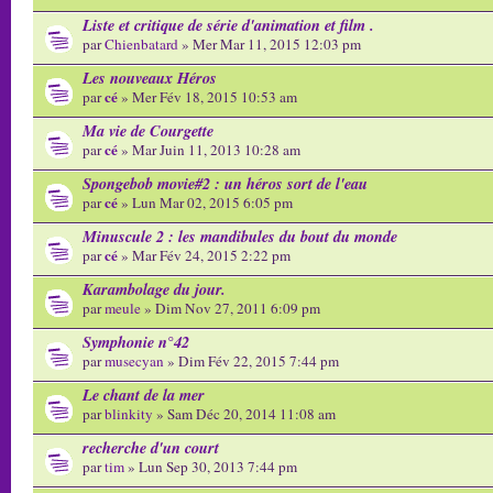
Liste et critique de série d'animation et film .
par
Chienbatard
» Mer Mar 11, 2015 12:03 pm
Les nouveaux Héros
cé
par
» Mer Fév 18, 2015 10:53 am
Ma vie de Courgette
cé
par
» Mar Juin 11, 2013 10:28 am
Spongebob movie#2 : un héros sort de l'eau
cé
par
» Lun Mar 02, 2015 6:05 pm
Minuscule 2 : les mandibules du bout du monde
cé
par
» Mar Fév 24, 2015 2:22 pm
Karambolage du jour.
par
meule
» Dim Nov 27, 2011 6:09 pm
Symphonie n°42
par
musecyan
» Dim Fév 22, 2015 7:44 pm
Le chant de la mer
par
blinkity
» Sam Déc 20, 2014 11:08 am
recherche d'un court
par
tim
» Lun Sep 30, 2013 7:44 pm