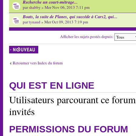
Recherche un court-métrage...
par
shabby
» Mer Nov 06, 2013 7:11 pm
Boats, la suite de Planes, qui succède à Cars2, qui...
par
tynaud
» Mer Oct 09, 2013 7:19 pm
Afficher les sujets postés depuis:
Écrire un nouveau
sujet
Retourner vers Index du forum
QUI EST EN LIGNE
Utilisateurs parcourant ce forum:
invités
PERMISSIONS DU FORUM