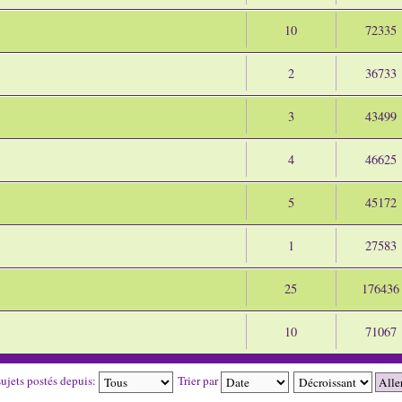
10
72335
2
36733
3
43499
4
46625
5
45172
1
27583
25
176436
10
71067
sujets postés depuis:
Trier par