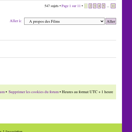
547 sujets •
Page
1
sur
11
•
...
1
2
3
4
5
11
Aller à:
rum
•
Supprimer les cookies du forum
• Heures au format UTC + 1 heure
de
l'association