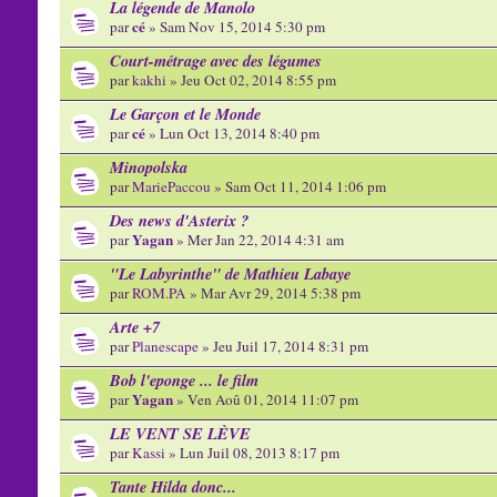
La légende de Manolo
cé
par
» Sam Nov 15, 2014 5:30 pm
Court-métrage avec des légumes
par
kakhi
» Jeu Oct 02, 2014 8:55 pm
Le Garçon et le Monde
cé
par
» Lun Oct 13, 2014 8:40 pm
Minopolska
par
MariePaccou
» Sam Oct 11, 2014 1:06 pm
Des news d'Asterix ?
Yagan
par
» Mer Jan 22, 2014 4:31 am
"Le Labyrinthe" de Mathieu Labaye
par
ROM.PA
» Mar Avr 29, 2014 5:38 pm
Arte +7
par
Planescape
» Jeu Juil 17, 2014 8:31 pm
Bob l'eponge ... le film
Yagan
par
» Ven Aoû 01, 2014 11:07 pm
LE VENT SE LÈVE
par
Kassi
» Lun Juil 08, 2013 8:17 pm
Tante Hilda donc...