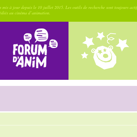
 mis à jour depuis le 10 juillet 2015. Les outils de recherche sont toujours acti
dédiés au cinéma d’animation.