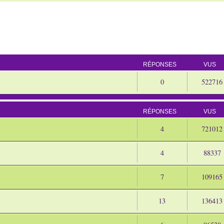
RÉPONSES
VUS
0
522716
RÉPONSES
VUS
4
721012
4
88337
7
109165
13
136413