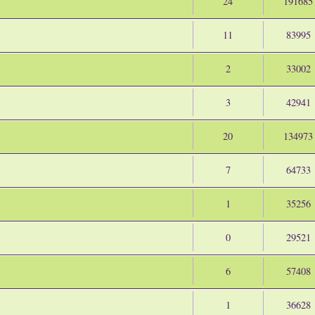
24
191685
11
83995
2
33002
3
42941
20
134973
7
64733
1
35256
0
29521
6
57408
1
36628