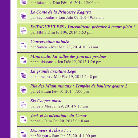
par
loiseau
» Dim Fév 16, 2014 12:06 am
Le Conte de la Princesse Kaguya
par
kachoudas
» Lun Juin 09, 2014 9:59 am
DATAGUEULE#8 - Intermittent, précaire à temps plein ?
par
Flbl
» Dim Juil 06, 2014 5:53 pm
Conversation animée
par
Siméo
» Mar Mai 27, 2014 10:33 am
Minuscule, La vallée des fourmis perdues
par
cuikisouri
» Jeu Déc 12, 2013 1:26 pm
La grande aventure Lego
par
anncaro
» Mer Fév 19, 2014 2:48 pm
l'île des Miam nimaux : Tempête de boulette géante 2
cé
par
» Lun Fév 10, 2014 7:06 pm
Sly Cooper movie
cé
par
» Mer Jan 29, 2014 9:17 am
Jack et la mécanique du Coeur
cé
par
» Dim Oct 20, 2013 9:18 am
Des news d'Akira ? ...
Yagan
par
» Sam Jan 25, 2014 1:00 pm