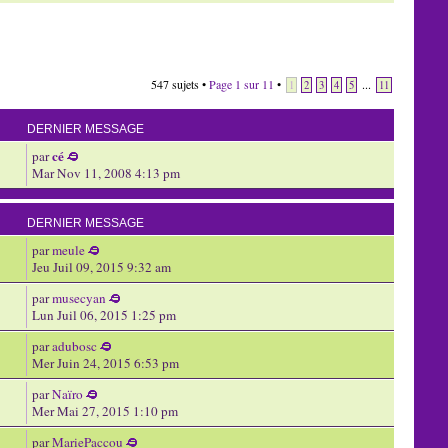
547 sujets •
Page
1
sur
11
•
...
1
2
3
4
5
11
DERNIER MESSAGE
cé
par
Mar Nov 11, 2008 4:13 pm
DERNIER MESSAGE
par
meule
Jeu Juil 09, 2015 9:32 am
par
musecyan
Lun Juil 06, 2015 1:25 pm
par
adubosc
Mer Juin 24, 2015 6:53 pm
par
Naïro
Mer Mai 27, 2015 1:10 pm
par
MariePaccou