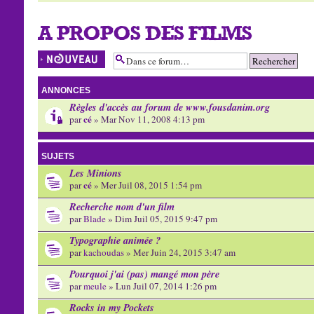
A PROPOS DES FILMS
Écrire un nouveau
sujet
ANNONCES
Règles d'accès au forum de www.fousdanim.org
cé
par
» Mar Nov 11, 2008 4:13 pm
SUJETS
Les Minions
cé
par
» Mer Juil 08, 2015 1:54 pm
Recherche nom d'un film
par
Blade
» Dim Juil 05, 2015 9:47 pm
Typographie animée ?
par
kachoudas
» Mer Juin 24, 2015 3:47 am
Pourquoi j'ai (pas) mangé mon père
par
meule
» Lun Juil 07, 2014 1:26 pm
Rocks in my Pockets