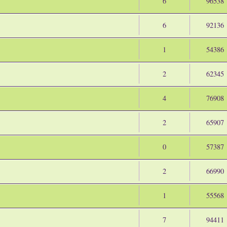
6
96538
6
92136
1
54386
2
62345
4
76908
2
65907
0
57387
2
66990
1
55568
7
94411