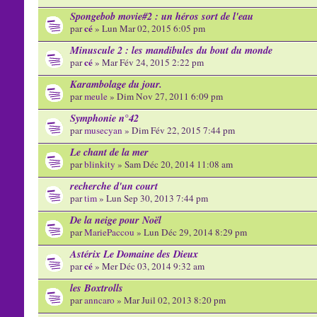
Spongebob movie#2 : un héros sort de l'eau
cé
par
» Lun Mar 02, 2015 6:05 pm
Minuscule 2 : les mandibules du bout du monde
cé
par
» Mar Fév 24, 2015 2:22 pm
Karambolage du jour.
par
meule
» Dim Nov 27, 2011 6:09 pm
Symphonie n°42
par
musecyan
» Dim Fév 22, 2015 7:44 pm
Le chant de la mer
par
blinkity
» Sam Déc 20, 2014 11:08 am
recherche d'un court
par
tim
» Lun Sep 30, 2013 7:44 pm
De la neige pour Noël
par
MariePaccou
» Lun Déc 29, 2014 8:29 pm
Astérix Le Domaine des Dieux
cé
par
» Mer Déc 03, 2014 9:32 am
les Boxtrolls
par
anncaro
» Mar Juil 02, 2013 8:20 pm