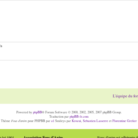
és
L’équipe du fo
Powered by
phpBB
® Forum Software © 2000, 2002, 2005, 2007 phpBB Group.
Traduction par
phpBB-fr.com
Fous d'anim
Thème
pour PHPBB par
cé
Smileys par
Krocui
,
Sebastien Lasserre
et
Florentine Grelier
e loi 1901
Association Fous d'Anim
Fous d'anim est adhérente 