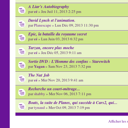
A Liar's Autobiography
cé
par
» Jeu Juil 11, 2013 2:25 pm
David Lynch et l'animation.
par
Planescape
» Lun Déc 09, 2013 11:30 pm
Epic, la bataille du royaume secret
cé
par
» Lun Juin 03, 2013 6:32 pm
Tarzan, encore plus moche
cé
par
» Jeu Déc 05, 2013 9:11 am
Sortie DVD : L'Homme des confins - Starewitch
Yagan
par
» Sam Nov 23, 2013 7:32 pm
The Nut Job
cé
par
» Mer Nov 20, 2013 9:41 am
Recherche un court-métrage...
par
shabby
» Mer Nov 06, 2013 7:11 pm
Boats, la suite de Planes, qui succède à Cars2, qui...
par
tynaud
» Mer Oct 09, 2013 7:19 pm
Afficher les 