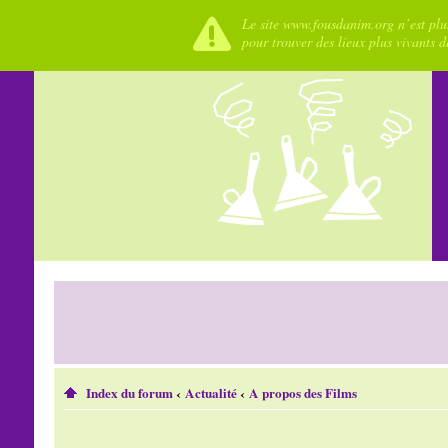
Le site www.fousdanim.org n’est plus
pour trouver des lieux plus vivants 
Index du forum
‹
Actualité
‹
A propos des Films