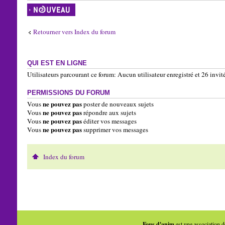
Écrire un nouveau
sujet
Retourner vers Index du forum
QUI EST EN LIGNE
Utilisateurs parcourant ce forum: Aucun utilisateur enregistré et 26 invit
PERMISSIONS DU FORUM
ne pouvez pas
Vous
poster de nouveaux sujets
ne pouvez pas
Vous
répondre aux sujets
ne pouvez pas
Vous
éditer vos messages
ne pouvez pas
Vous
supprimer vos messages
Index du forum
Fous d'anim
est une association d