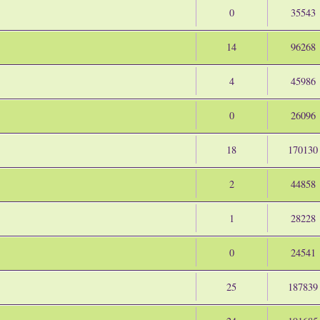
0
35543
14
96268
4
45986
0
26096
18
170130
2
44858
1
28228
0
24541
25
187839