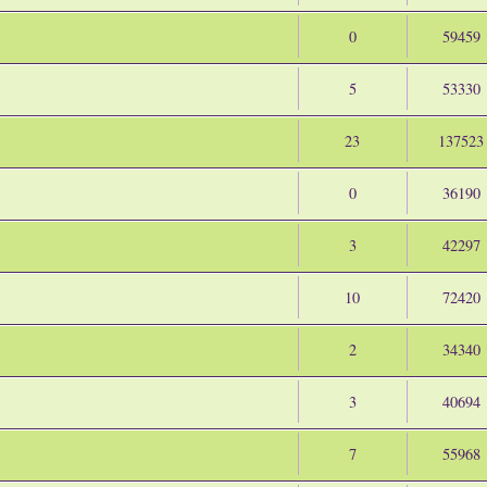
0
59459
5
53330
23
137523
0
36190
3
42297
10
72420
2
34340
3
40694
7
55968