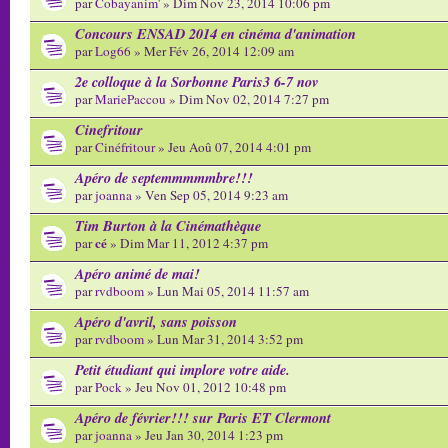
par
Cobayanim'
» Dim Nov 23, 2014 10:06 pm
Concours ENSAD 2014 en cinéma d'animation
par
Log66
» Mer Fév 26, 2014 12:09 am
2e colloque à la Sorbonne Paris3 6-7 nov
par
MariePaccou
» Dim Nov 02, 2014 7:27 pm
Cinefritour
par
Cinéfritour
» Jeu Aoû 07, 2014 4:01 pm
Apéro de septemmmmmbre!!!
par
joanna
» Ven Sep 05, 2014 9:23 am
Tim Burton à la Cinémathèque
cé
par
» Dim Mar 11, 2012 4:37 pm
Apéro animé de mai!
par
rvdboom
» Lun Mai 05, 2014 11:57 am
Apéro d'avril, sans poisson
par
rvdboom
» Lun Mar 31, 2014 3:52 pm
Petit étudiant qui implore votre aide.
par
Pock
» Jeu Nov 01, 2012 10:48 pm
Apéro de février!!! sur Paris ET Clermont
par
joanna
» Jeu Jan 30, 2014 1:23 pm