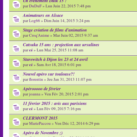
Un évènement Duik 15 !
par
DuDuF
» Lun Juin 22, 2015 7:48 pm
Animateurs en Alsace
par
Log66
» Dim Juin 14, 2015 3:24 pm
Stage création de films d'animation
par
Croq'Anime
» Mar Juin 02, 2015 9:37 am
Catsuka 15 ans : projection aux ursulines
cé
par
» Lun Mai 25, 2015 11:08 am
Starewitch à Dijon les 23 et 24 avril
cé
par
» Sam Avr 18, 2015 6:01 pm
Nouvel apéro sur toulouse?!
par
florentin
» Jeu Jan 31, 2013 11:07 pm
Apérooooo de février
par
joanna
» Ven Fév 20, 2015 2:01 pm
11 février 2015 : avis aux parisiens
cé
par
» Lun Fév 09, 2015 7:16 pm
CLERMONT 2015
par
MariePaccou
» Ven Déc 12, 2014 6:29 pm
Apéro de Novembre ;)