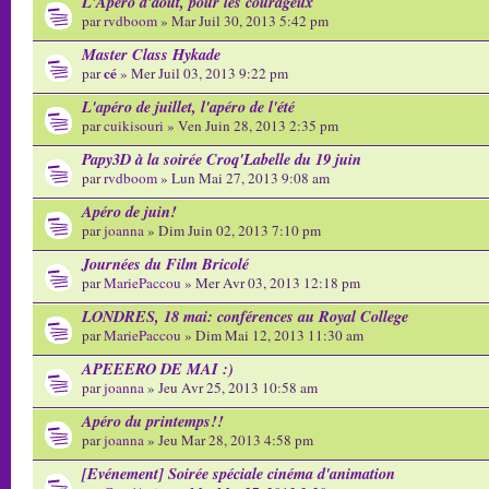
L'Apéro d'août, pour les courageux
par
rvdboom
» Mar Juil 30, 2013 5:42 pm
Master Class Hykade
cé
par
» Mer Juil 03, 2013 9:22 pm
L'apéro de juillet, l'apéro de l'été
par
cuikisouri
» Ven Juin 28, 2013 2:35 pm
Papy3D à la soirée Croq'Labelle du 19 juin
par
rvdboom
» Lun Mai 27, 2013 9:08 am
Apéro de juin!
par
joanna
» Dim Juin 02, 2013 7:10 pm
Journées du Film Bricolé
par
MariePaccou
» Mer Avr 03, 2013 12:18 pm
LONDRES, 18 mai: conférences au Royal College
par
MariePaccou
» Dim Mai 12, 2013 11:30 am
APEEERO DE MAI :)
par
joanna
» Jeu Avr 25, 2013 10:58 am
Apéro du printemps!!
par
joanna
» Jeu Mar 28, 2013 4:58 pm
[Evénement] Soirée spéciale cinéma d'animation