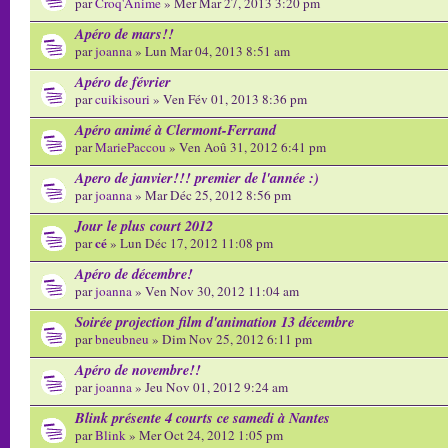
par
Croq'Anime
» Mer Mar 27, 2013 3:20 pm
Apéro de mars!!
par
joanna
» Lun Mar 04, 2013 8:51 am
Apéro de février
par
cuikisouri
» Ven Fév 01, 2013 8:36 pm
Apéro animé à Clermont-Ferrand
par
MariePaccou
» Ven Aoû 31, 2012 6:41 pm
Apero de janvier!!! premier de l'année :)
par
joanna
» Mar Déc 25, 2012 8:56 pm
Jour le plus court 2012
cé
par
» Lun Déc 17, 2012 11:08 pm
Apéro de décembre!
par
joanna
» Ven Nov 30, 2012 11:04 am
Soirée projection film d'animation 13 décembre
par
bneubneu
» Dim Nov 25, 2012 6:11 pm
Apéro de novembre!!
par
joanna
» Jeu Nov 01, 2012 9:24 am
Blink présente 4 courts ce samedi à Nantes
par
Blink
» Mer Oct 24, 2012 1:05 pm