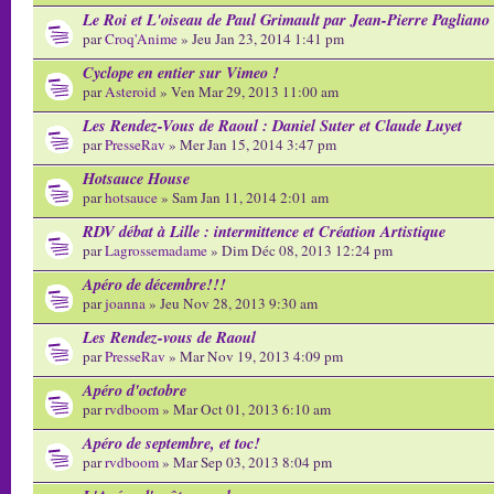
Le Roi et L'oiseau de Paul Grimault par Jean-Pierre Pagliano
par
Croq'Anime
» Jeu Jan 23, 2014 1:41 pm
Cyclope en entier sur Vimeo !
par
Asteroid
» Ven Mar 29, 2013 11:00 am
Les Rendez-Vous de Raoul : Daniel Suter et Claude Luyet
par
PresseRav
» Mer Jan 15, 2014 3:47 pm
Hotsauce House
par
hotsauce
» Sam Jan 11, 2014 2:01 am
RDV débat à Lille : intermittence et Création Artistique
par
Lagrossemadame
» Dim Déc 08, 2013 12:24 pm
Apéro de décembre!!!
par
joanna
» Jeu Nov 28, 2013 9:30 am
Les Rendez-vous de Raoul
par
PresseRav
» Mar Nov 19, 2013 4:09 pm
Apéro d'octobre
par
rvdboom
» Mar Oct 01, 2013 6:10 am
Apéro de septembre, et toc!
par
rvdboom
» Mar Sep 03, 2013 8:04 pm