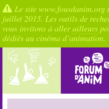
Le site www.fousdanim.org n
juillet 2015. Les outils de rech
vous invitons à aller
ailleurs
pou
dédiés au cinéma d’animation.