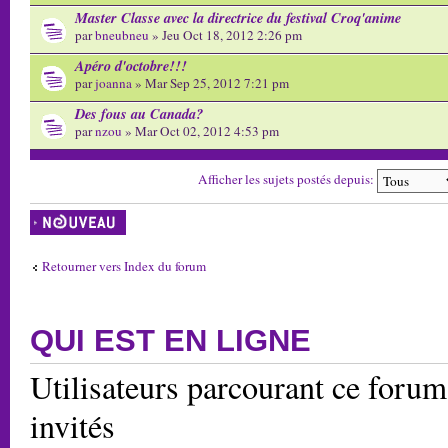
Master Classe avec la directrice du festival Croq'anime
par
bneubneu
» Jeu Oct 18, 2012 2:26 pm
Apéro d'octobre!!!
par
joanna
» Mar Sep 25, 2012 7:21 pm
Des fous au Canada?
par
nzou
» Mar Oct 02, 2012 4:53 pm
Afficher les sujets postés depuis:
Écrire un nouveau
sujet
Retourner vers Index du forum
QUI EST EN LIGNE
Utilisateurs parcourant ce forum:
invités