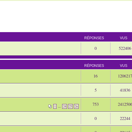
RÉPONSES
VUS
0
522406
RÉPONSES
VUS
16
120621
5
41836
753
241250
...
1
24
25
26
0
22244