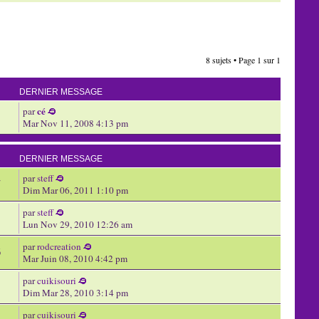
8 sujets • Page
1
sur
1
DERNIER MESSAGE
cé
par
Mar Nov 11, 2008 4:13 pm
DERNIER MESSAGE
par
steff
7
Dim Mar 06, 2011 1:10 pm
par
steff
Lun Nov 29, 2010 12:26 am
par
rodcreation
6
Mar Juin 08, 2010 4:42 pm
par
cuikisouri
Dim Mar 28, 2010 3:14 pm
par
cuikisouri