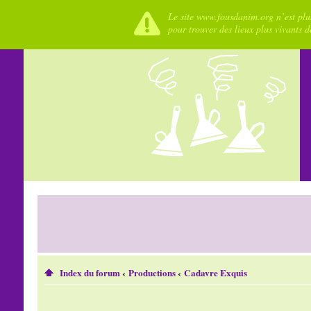
Le site www.fousdanim.org n’est plus
pour trouver des lieux plus vivants 
Index du forum
‹
Productions
‹
Cadavre Exquis