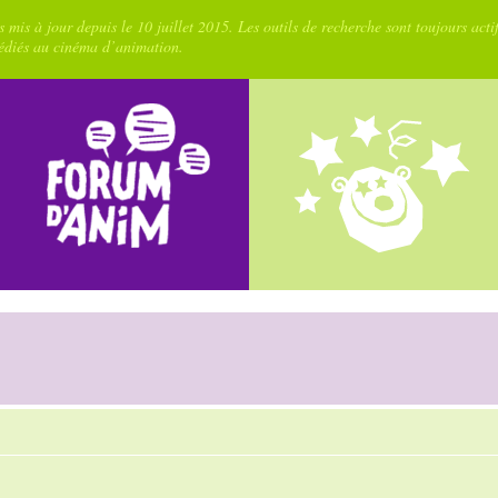
 mis à jour depuis le 10 juillet 2015. Les outils de recherche sont toujours acti
dédiés au cinéma d’animation.