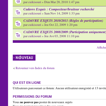
par
cuikisouri
» Dim Mar 28, 2010 1:47 pm
Cadavre Exquis : Compositeur/bruiteur recherché
par
cuikisouri
» Sam Nov 14, 2009 1:33 pm
CADAVRE EXQUIS 2010/2011 (Règles de participation)
par
cuikisouri
» Jeu Oct 22, 2009 1:20 pm
CADAVRE EXQUIS 2008/2009 (Participation uniquement
par
cuikisouri
» Jeu Avr 03, 2008 11:10 pm
Affiche
Écrire un nouveau
sujet
Retourner vers Index du forum
QUI EST EN LIGNE
Utilisateurs parcourant ce forum: Aucun utilisateur enregistré et 13 invit
PERMISSIONS DU FORUM
ne pouvez pas
Vous
poster de nouveaux sujets
ne pouvez pas
Vous
répondre aux sujets