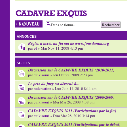
CADAVRE EXQUIS
Écrire un nouveau
sujet
ANNONCES
Règles d'accès au forum de www.fousdanim.org
cé
par
» Mar Nov 11, 2008 4:13 pm
SUJETS
Discussion sur le CADAVRE EXQUIS (2010/2011)
par
cuikisouri
» Jeu Oct 22, 2009 2:23 pm
Le prix du jury est décerné à...
par
rodcreation
» Lun Juin 14, 2010 8:11 am
Discussion sur le CADAVRE EXQUIS (2008/2009)
par
cuikisouri
» Mer Mar 26, 2008 4:38 pm
CADAVRE EXQUIS 2011 (Participations par la fin)
par
cuikisouri
» Dim Mar 28, 2010 3:14 pm
CADAVRE EXQUIS 2011 (Participations par le début)