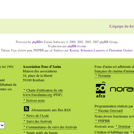
L’équipe du fo
Powered by
phpBB
® Forum Software © 2000, 2002, 2005, 2007 phpBB Group.
Traduction par
phpBB-fr.com
Fous d'anim
Thème
pour PHPBB par
cé
Smileys par
Krocui
,
Sebastien Lasserre
et
Florentine Grelier
e loi 1901
Association Fous d'Anim
Fous d'anim est adhérente 
Maison des associations
française du cinéma d'anima
24, place de la liberté
Noranim
auté
59100 Roubaix
débattant du
outes ses
Charte d'utilisation du site
www.fousdanim.org
(PDF)
Ecrivez-nous
Programmation réalisée par
Abonnements aux flux RSS
Nicolas Gressard
News de l'Asile
Notre
forum
fonctionne ave
PHPBB
Suivi des festivals
Festivals
avec
Dotclear
Commentaires du suivi des festivals
Création et habillage par
Sujets actifs du forum