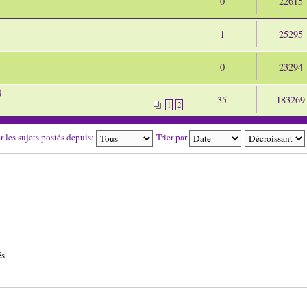
0
22615
1
25295
0
23294
)
35
183269
1
2
r les sujets postés depuis:
Trier par
és