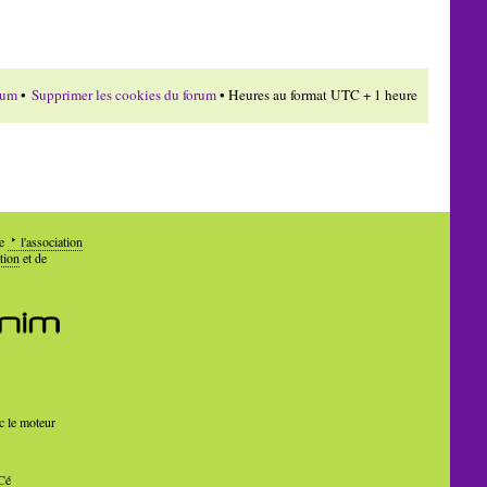
rum
•
Supprimer les cookies du forum
• Heures au format UTC + 1 heure
de
l'association
tion
et de
c le moteur
Cé