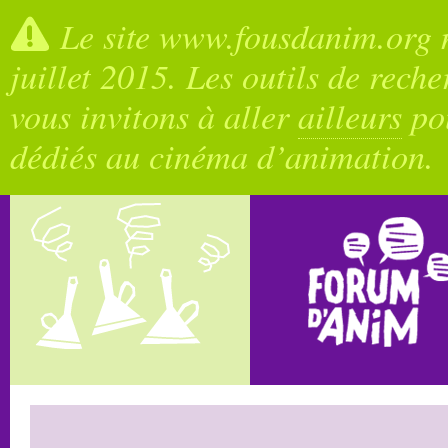
Le site www.fousdanim.org n
juillet 2015. Les outils de rech
vous invitons à aller
ailleurs
pou
dédiés au cinéma d’animation.