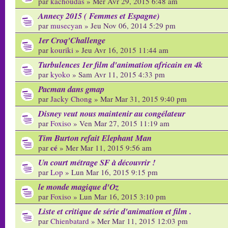
par
kachoudas
» Mer Avr 29, 2015 6:48 am
Annecy 2015 ( Femmes et Espagne)
par
musecyan
» Jeu Nov 06, 2014 5:29 pm
1er Croq'Challenge
par
kouriki
» Jeu Avr 16, 2015 11:44 am
Turbulences 1er film d'animation africain en 4k
par
kyoko
» Sam Avr 11, 2015 4:33 pm
Pacman dans gmap
par
Jacky Chong
» Mar Mar 31, 2015 9:40 pm
Disney veut nous maintenir au congélateur
par
Foxiso
» Ven Mar 27, 2015 11:19 am
Tim Burton refait Elephant Man
cé
par
» Mer Mar 11, 2015 9:56 am
Un court métrage SF à découvrir !
par
Lop
» Lun Mar 16, 2015 9:15 pm
le monde magique d'Oz
par
Foxiso
» Lun Mar 16, 2015 3:10 pm
Liste et critique de série d'animation et film .
par
Chienbatard
» Mer Mar 11, 2015 12:03 pm