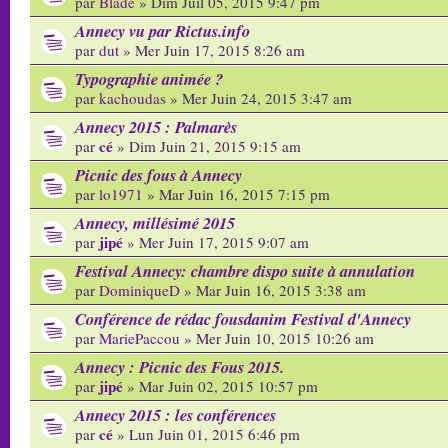
par
Blade
» Dim Juil 05, 2015 9:47 pm
Annecy vu par Rictus.info
par
dut
» Mer Juin 17, 2015 8:26 am
Typographie animée ?
par
kachoudas
» Mer Juin 24, 2015 3:47 am
Annecy 2015 : Palmarès
cé
par
» Dim Juin 21, 2015 9:15 am
Picnic des fous à Annecy
par
lo1971
» Mar Juin 16, 2015 7:15 pm
Annecy, millésimé 2015
jipé
par
» Mer Juin 17, 2015 9:07 am
Festival Annecy: chambre dispo suite à annulation
par
DominiqueD
» Mar Juin 16, 2015 3:38 am
Conférence de rédac fousdanim Festival d'Annecy
par
MariePaccou
» Mer Juin 10, 2015 10:26 am
Annecy : Picnic des Fous 2015.
jipé
par
» Mar Juin 02, 2015 10:57 pm
Annecy 2015 : les conférences
cé
par
» Lun Juin 01, 2015 6:46 pm