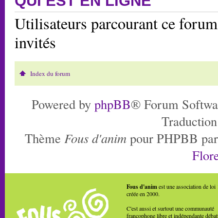
QUI EST EN LIGNE
Utilisateurs parcourant ce forum:
invités
Index du forum
Powered by
phpBB
® Forum Softwa
Traduction
Thème
Fous d'anim
pour PHPBB pa
Flore
Fous d'anim
est une association de loi
créée en 2000.
C'est aussi et surtout une communauté
francophone libre et indépendante débat