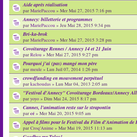
Aide après réalisation
par
MariePaccou
» Mer Mai 27, 2015 7:16 pm
Annecy: billetterie et programmes
par
MariePaccou
» Jeu Mai 28, 2015 9:34 pm
Bri-ka-brok
par
MariePaccou
» Mer Mai 27, 2015 3:28 pm
Covoiturage Rennes / Annecy 14 et 21 Juin
par
Relou
» Mer Mai 27, 2015 9:27 pm
Pourquoi j'ai (pas) mangé mon père
par
meule
» Lun Juil 07, 2014 1:26 pm
crowdfunding en mouvement perpétuel
par
kachoudas
» Lun Mar 04, 2013 2:05 am
"Festival d'Annecy" Covoiturage Bordeaux/Annecy All
par
yoyo
» Dim Mai 24, 2015 8:17 pm
Cannes, l'animation reste sur le strapontin
cé
par
» Mer Mai 20, 2015 9:05 am
Appel à films pour le Festival du Film d'Animation de 
par
Croq'Anime
» Mar Mai 19, 2015 11:13 am
Goodbye mr Talus!