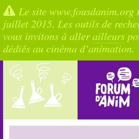
Le site www.fousdanim.org n
juillet 2015. Les outils de rech
vous invitons à aller
ailleurs
pou
dédiés au cinéma d’animation.