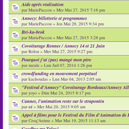
Aide après réalisation
par
MariePaccou
» Mer Mai 27, 2015 7:16 pm
Annecy: billetterie et programmes
par
MariePaccou
» Jeu Mai 28, 2015 9:34 pm
Bri-ka-brok
par
MariePaccou
» Mer Mai 27, 2015 3:28 pm
Covoiturage Rennes / Annecy 14 et 21 Juin
par
Relou
» Mer Mai 27, 2015 9:27 pm
Pourquoi j'ai (pas) mangé mon père
par
meule
» Lun Juil 07, 2014 1:26 pm
crowdfunding en mouvement perpétuel
par
kachoudas
» Lun Mar 04, 2013 2:05 am
"Festival d'Annecy" Covoiturage Bordeaux/Annecy All
par
yoyo
» Dim Mai 24, 2015 8:17 pm
Cannes, l'animation reste sur le strapontin
cé
par
» Mer Mai 20, 2015 9:05 am
Appel à films pour le Festival du Film d'Animation de 
par
Croq'Anime
» Mar Mai 19, 2015 11:13 am
Goodbye mr Talus!