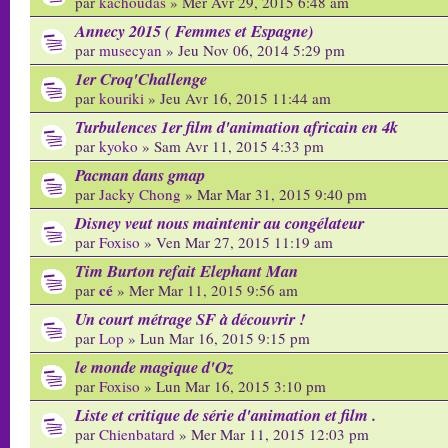
par
kachoudas
» Mer Avr 29, 2015 6:48 am
Annecy 2015 ( Femmes et Espagne)
par
musecyan
» Jeu Nov 06, 2014 5:29 pm
1er Croq'Challenge
par
kouriki
» Jeu Avr 16, 2015 11:44 am
Turbulences 1er film d'animation africain en 4k
par
kyoko
» Sam Avr 11, 2015 4:33 pm
Pacman dans gmap
par
Jacky Chong
» Mar Mar 31, 2015 9:40 pm
Disney veut nous maintenir au congélateur
par
Foxiso
» Ven Mar 27, 2015 11:19 am
Tim Burton refait Elephant Man
cé
par
» Mer Mar 11, 2015 9:56 am
Un court métrage SF à découvrir !
par
Lop
» Lun Mar 16, 2015 9:15 pm
le monde magique d'Oz
par
Foxiso
» Lun Mar 16, 2015 3:10 pm
Liste et critique de série d'animation et film .
par
Chienbatard
» Mer Mar 11, 2015 12:03 pm