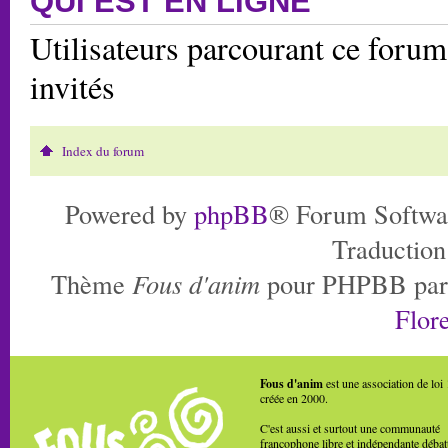
QUI EST EN LIGNE
Utilisateurs parcourant ce forum:
invités
Index du forum
Powered by
phpBB
® Forum Softwa
Traduction
Thème
Fous d'anim
pour PHPBB pa
Flore
Fous d'anim
est une association de loi
créée en 2000.
C'est aussi et surtout une communauté
francophone libre et indépendante débat