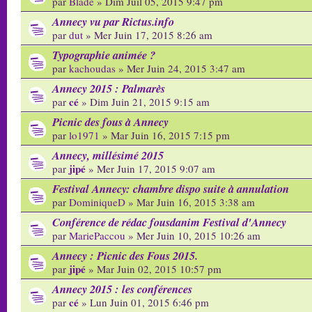
par
Blade
» Dim Juil 05, 2015 9:47 pm
Annecy vu par Rictus.info
par
dut
» Mer Juin 17, 2015 8:26 am
Typographie animée ?
par
kachoudas
» Mer Juin 24, 2015 3:47 am
Annecy 2015 : Palmarès
cé
par
» Dim Juin 21, 2015 9:15 am
Picnic des fous à Annecy
par
lo1971
» Mar Juin 16, 2015 7:15 pm
Annecy, millésimé 2015
jipé
par
» Mer Juin 17, 2015 9:07 am
Festival Annecy: chambre dispo suite à annulation
par
DominiqueD
» Mar Juin 16, 2015 3:38 am
Conférence de rédac fousdanim Festival d'Annecy
par
MariePaccou
» Mer Juin 10, 2015 10:26 am
Annecy : Picnic des Fous 2015.
jipé
par
» Mar Juin 02, 2015 10:57 pm
Annecy 2015 : les conférences
cé
par
» Lun Juin 01, 2015 6:46 pm