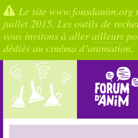
Le site www.fousdanim.org n
juillet 2015. Les outils de rech
vous invitons à aller
ailleurs
pou
dédiés au cinéma d’animation.