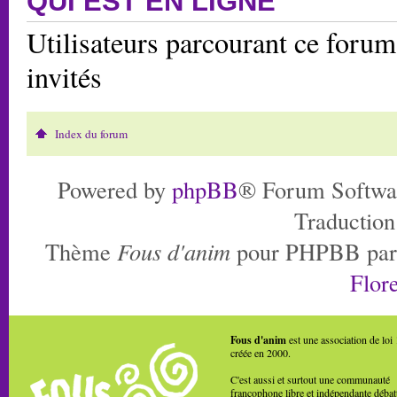
QUI EST EN LIGNE
Utilisateurs parcourant ce forum:
invités
Index du forum
Powered by
phpBB
® Forum Softwa
Traduction
Thème
Fous d'anim
pour PHPBB pa
Flore
Fous d'anim
est une association de loi
créée en 2000.
C'est aussi et surtout une communauté
francophone libre et indépendante débat