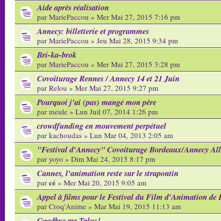
Aide après réalisation
par
MariePaccou
» Mer Mai 27, 2015 7:16 pm
Annecy: billetterie et programmes
par
MariePaccou
» Jeu Mai 28, 2015 9:34 pm
Bri-ka-brok
par
MariePaccou
» Mer Mai 27, 2015 3:28 pm
Covoiturage Rennes / Annecy 14 et 21 Juin
par
Relou
» Mer Mai 27, 2015 9:27 pm
Pourquoi j'ai (pas) mangé mon père
par
meule
» Lun Juil 07, 2014 1:26 pm
crowdfunding en mouvement perpétuel
par
kachoudas
» Lun Mar 04, 2013 2:05 am
"Festival d'Annecy" Covoiturage Bordeaux/Annecy All
par
yoyo
» Dim Mai 24, 2015 8:17 pm
Cannes, l'animation reste sur le strapontin
cé
par
» Mer Mai 20, 2015 9:05 am
Appel à films pour le Festival du Film d'Animation de 
par
Croq'Anime
» Mar Mai 19, 2015 11:13 am
Goodbye mr Talus!