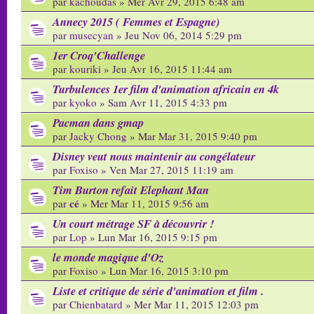
par
kachoudas
» Mer Avr 29, 2015 6:48 am
Annecy 2015 ( Femmes et Espagne)
par
musecyan
» Jeu Nov 06, 2014 5:29 pm
1er Croq'Challenge
par
kouriki
» Jeu Avr 16, 2015 11:44 am
Turbulences 1er film d'animation africain en 4k
par
kyoko
» Sam Avr 11, 2015 4:33 pm
Pacman dans gmap
par
Jacky Chong
» Mar Mar 31, 2015 9:40 pm
Disney veut nous maintenir au congélateur
par
Foxiso
» Ven Mar 27, 2015 11:19 am
Tim Burton refait Elephant Man
cé
par
» Mer Mar 11, 2015 9:56 am
Un court métrage SF à découvrir !
par
Lop
» Lun Mar 16, 2015 9:15 pm
le monde magique d'Oz
par
Foxiso
» Lun Mar 16, 2015 3:10 pm
Liste et critique de série d'animation et film .
par
Chienbatard
» Mer Mar 11, 2015 12:03 pm