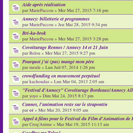
Aide après réalisation
par
MariePaccou
» Mer Mai 27, 2015 7:16 pm
Annecy: billetterie et programmes
par
MariePaccou
» Jeu Mai 28, 2015 9:34 pm
Bri-ka-brok
par
MariePaccou
» Mer Mai 27, 2015 3:28 pm
Covoiturage Rennes / Annecy 14 et 21 Juin
par
Relou
» Mer Mai 27, 2015 9:27 pm
Pourquoi j'ai (pas) mangé mon père
par
meule
» Lun Juil 07, 2014 1:26 pm
crowdfunding en mouvement perpétuel
par
kachoudas
» Lun Mar 04, 2013 2:05 am
"Festival d'Annecy" Covoiturage Bordeaux/Annecy All
par
yoyo
» Dim Mai 24, 2015 8:17 pm
Cannes, l'animation reste sur le strapontin
cé
par
» Mer Mai 20, 2015 9:05 am
Appel à films pour le Festival du Film d'Animation de 
par
Croq'Anime
» Mar Mai 19, 2015 11:13 am
Goodbye mr Talus!