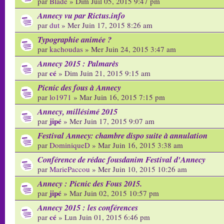
par
Blade
» Dim Juil 05, 2015 9:47 pm
Annecy vu par Rictus.info
par
dut
» Mer Juin 17, 2015 8:26 am
Typographie animée ?
par
kachoudas
» Mer Juin 24, 2015 3:47 am
Annecy 2015 : Palmarès
cé
par
» Dim Juin 21, 2015 9:15 am
Picnic des fous à Annecy
par
lo1971
» Mar Juin 16, 2015 7:15 pm
Annecy, millésimé 2015
jipé
par
» Mer Juin 17, 2015 9:07 am
Festival Annecy: chambre dispo suite à annulation
par
DominiqueD
» Mar Juin 16, 2015 3:38 am
Conférence de rédac fousdanim Festival d'Annecy
par
MariePaccou
» Mer Juin 10, 2015 10:26 am
Annecy : Picnic des Fous 2015.
jipé
par
» Mar Juin 02, 2015 10:57 pm
Annecy 2015 : les conférences
cé
par
» Lun Juin 01, 2015 6:46 pm