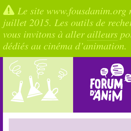
Le site www.fousdanim.org n
juillet 2015. Les outils de rech
vous invitons à aller
ailleurs
pou
dédiés au cinéma d’animation.