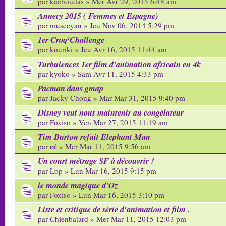
par
kachoudas
» Mer Avr 29, 2015 6:48 am
Annecy 2015 ( Femmes et Espagne)
par
musecyan
» Jeu Nov 06, 2014 5:29 pm
1er Croq'Challenge
par
kouriki
» Jeu Avr 16, 2015 11:44 am
Turbulences 1er film d'animation africain en 4k
par
kyoko
» Sam Avr 11, 2015 4:33 pm
Pacman dans gmap
par
Jacky Chong
» Mar Mar 31, 2015 9:40 pm
Disney veut nous maintenir au congélateur
par
Foxiso
» Ven Mar 27, 2015 11:19 am
Tim Burton refait Elephant Man
cé
par
» Mer Mar 11, 2015 9:56 am
Un court métrage SF à découvrir !
par
Lop
» Lun Mar 16, 2015 9:15 pm
le monde magique d'Oz
par
Foxiso
» Lun Mar 16, 2015 3:10 pm
Liste et critique de série d'animation et film .
par
Chienbatard
» Mer Mar 11, 2015 12:03 pm