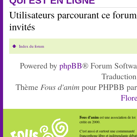
QUI EST EN LIGNE
Utilisateurs parcourant ce forum:
invités
Index du forum
Powered by
phpBB
® Forum Softwa
Traduction
Thème
Fous d'anim
pour PHPBB pa
Flore
Fous d'anim
est une association de loi
créée en 2000.
C'est aussi et surtout une communauté
francophone libre et indépendante débat