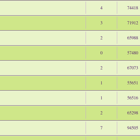
4
74418
3
71912
2
65988
0
57480
2
67073
1
55651
1
56516
2
65298
7
94505