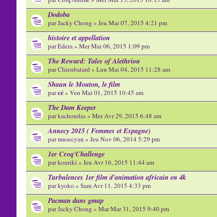
Dodoba
par
Jacky Chong
» Jeu Mai 07, 2015 4:21 pm
histoire et appellation
par
Edera
» Mer Mai 06, 2015 1:09 pm
The Reward: Tales of Alethrion
par
Chienbatard
» Lun Mai 04, 2015 11:28 am
Shaun le Mouton, le film
cé
par
» Ven Mai 01, 2015 10:45 am
The Dam Keeper
par
kachoudas
» Mer Avr 29, 2015 6:48 am
Annecy 2015 ( Femmes et Espagne)
par
musecyan
» Jeu Nov 06, 2014 5:29 pm
1er Croq'Challenge
par
kouriki
» Jeu Avr 16, 2015 11:44 am
Turbulences 1er film d'animation africain en 4k
par
kyoko
» Sam Avr 11, 2015 4:33 pm
Pacman dans gmap
par
Jacky Chong
» Mar Mar 31, 2015 9:40 pm