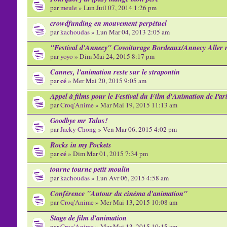
par
meule
» Lun Juil 07, 2014 1:26 pm
crowdfunding en mouvement perpétuel
par
kachoudas
» Lun Mar 04, 2013 2:05 am
"Festival d'Annecy" Covoiturage Bordeaux/Annecy Aller 
par
yoyo
» Dim Mai 24, 2015 8:17 pm
Cannes, l'animation reste sur le strapontin
cé
par
» Mer Mai 20, 2015 9:05 am
Appel à films pour le Festival du Film d'Animation de Par
par
Croq'Anime
» Mar Mai 19, 2015 11:13 am
Goodbye mr Talus!
par
Jacky Chong
» Ven Mar 06, 2015 4:02 pm
Rocks in my Pockets
cé
par
» Dim Mar 01, 2015 7:34 pm
tourne tourne petit moulin
par
kachoudas
» Lun Avr 06, 2015 4:58 am
Conférence "Autour du cinéma d'animation"
par
Croq'Anime
» Mer Mai 13, 2015 10:08 am
Stage de film d'animation
par
Croq'Anime
» Mer Mai 13, 2015 10:15 am