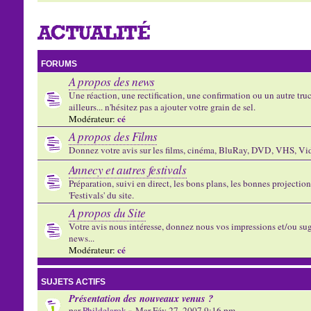
ACTUALITÉ
FORUMS
A propos des news
Une réaction, une rectification, une confirmation ou un autre truc 
ailleurs... n'hésitez pas a ajouter votre grain de sel.
cé
Modérateur:
A propos des Films
Donnez votre avis sur les films, cinéma, BluRay, DVD, VHS, Vid
Annecy et autres festivals
Préparation, suivi en direct, les bons plans, les bonnes projectio
'Festivals' du site.
A propos du Site
Votre avis nous intéresse, donnez nous vos impressions et/ou sug
news...
cé
Modérateur:
SUJETS ACTIFS
Présentation des nouveaux venus ?
par
Phildelarok
» Mar Fév 27, 2007 9:16 pm