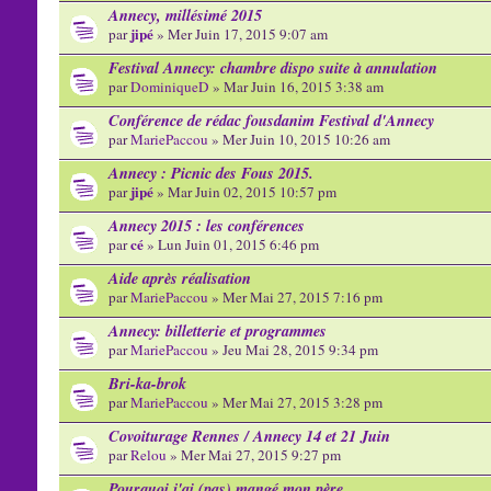
Annecy, millésimé 2015
jipé
par
» Mer Juin 17, 2015 9:07 am
Festival Annecy: chambre dispo suite à annulation
par
DominiqueD
» Mar Juin 16, 2015 3:38 am
Conférence de rédac fousdanim Festival d'Annecy
par
MariePaccou
» Mer Juin 10, 2015 10:26 am
Annecy : Picnic des Fous 2015.
jipé
par
» Mar Juin 02, 2015 10:57 pm
Annecy 2015 : les conférences
cé
par
» Lun Juin 01, 2015 6:46 pm
Aide après réalisation
par
MariePaccou
» Mer Mai 27, 2015 7:16 pm
Annecy: billetterie et programmes
par
MariePaccou
» Jeu Mai 28, 2015 9:34 pm
Bri-ka-brok
par
MariePaccou
» Mer Mai 27, 2015 3:28 pm
Covoiturage Rennes / Annecy 14 et 21 Juin
par
Relou
» Mer Mai 27, 2015 9:27 pm
Pourquoi j'ai (pas) mangé mon père