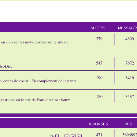
SUJETS
MESSAGE
379
4899
en -ion sur les news postées sur le site ou
547
7672
eoDisc...
190
3416
ns, coups de coeur... En complement de la partie
180
3587
gestions sur le site de Fous d'Anim : forum,
RÉPONSES
VUS
471
569689
...