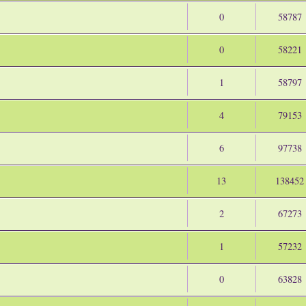
0
58787
0
58221
1
58797
4
79153
6
97738
13
138452
2
67273
1
57232
0
63828