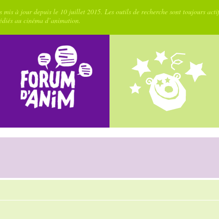
 mis à jour depuis le 10 juillet 2015. Les outils de recherche sont toujours acti
dédiés au cinéma d’animation.