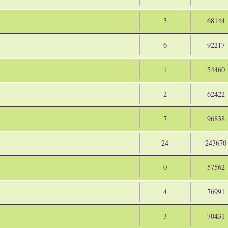
3
68144
6
92217
1
54460
2
62422
7
96838
24
243670
0
57562
4
76991
3
70431