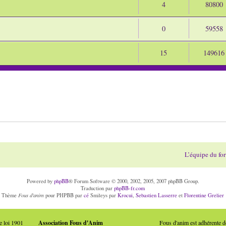
4
80800
0
59558
15
149616
L’équipe du fo
Powered by
phpBB
® Forum Software © 2000, 2002, 2005, 2007 phpBB Group.
Traduction par
phpBB-fr.com
Fous d'anim
Thème
pour PHPBB par
cé
Smileys par
Krocui
,
Sebastien Lasserre
et
Florentine Grelier
e loi 1901
Association Fous d'Anim
Fous d'anim est adhérente 