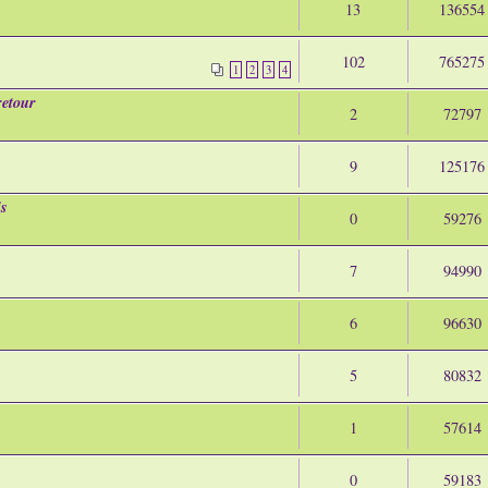
13
136554
102
765275
1
2
3
4
retour
2
72797
9
125176
is
0
59276
7
94990
6
96630
5
80832
1
57614
0
59183