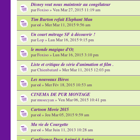
Disney veut nous maintenir au congélateur
par
Foxiso
» Ven Mar 27, 2015 11:19 am
Tim Burton refait Elephant Man
cé
par
» Mer Mar 11, 2015 9:56 am
Un court métrage SF à découvrir !
par
Lop
» Lun Mar 16, 2015 9:15 pm
le monde magique d'Oz
par
Foxiso
» Lun Mar 16, 2015 3:10 pm
Liste et critique de série d'animation et film .
par
Chienbatard
» Mer Mar 11, 2015 12:03 pm
Les nouveaux Héros
cé
par
» Mer Fév 18, 2015 10:53 am
CINEMA DE PUR MONTAGE
par
musecyan
» Ven Mar 06, 2015 10:41 pm
Cartoon Movie 2015
cé
par
» Jeu Mar 05, 2015 9:59 am
Ma vie de Courgette
cé
par
» Mar Juin 11, 2013 10:28 am
Conférence Docu Animé à Anima