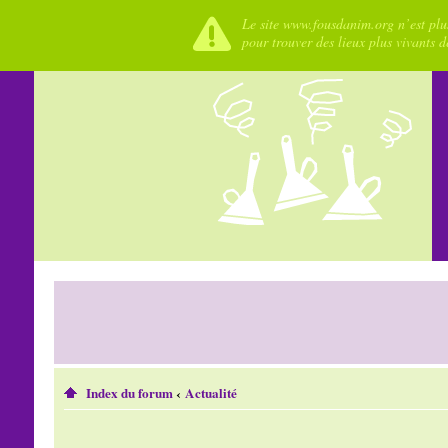
Le site www.fousdanim.org n’est plus
pour trouver des lieux plus vivants 
Index du forum
‹
Actualité