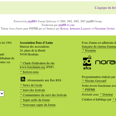
L’équipe du fo
Powered by
phpBB
® Forum Software © 2000, 2002, 2005, 2007 phpBB Group.
Traduction par
phpBB-fr.com
Fous d'anim
Thème
pour PHPBB par
cé
Smileys par
Krocui
,
Sebastien Lasserre
et
Florentine Grelier
e loi 1901
Association Fous d'Anim
Fous d'anim est adhérente 
Maison des associations
française du cinéma d'anima
24, place de la liberté
Noranim
auté
59100 Roubaix
débattant du
outes ses
Charte d'utilisation du site
www.fousdanim.org
(PDF)
Ecrivez-nous
Programmation réalisée par
Abonnements aux flux RSS
Nicolas Gressard
News de l'Asile
Notre
forum
fonctionne ave
PHPBB
Suivi des festivals
Festivals
avec
Dotclear
Commentaires du suivi des festivals
Création et habillage par
Sujets actifs du forum
Nouveaux sujets du forum