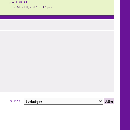
par
TBK
Lun Mai 18, 2015 3:02 pm
Aller à: