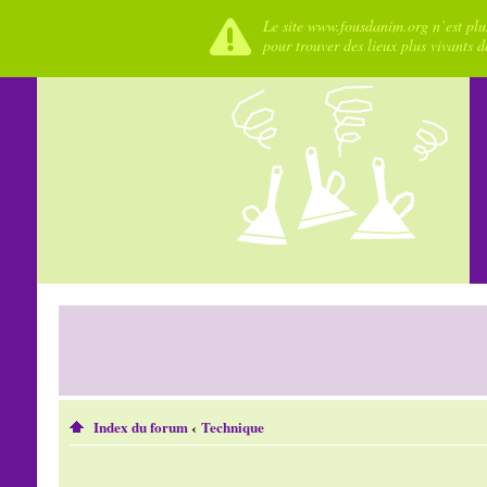
Le site www.fousdanim.org n’est plus
pour trouver des lieux plus vivants 
Index du forum
‹
Technique