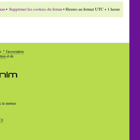
rum
•
Supprimer les cookies du forum
• Heures au format UTC + 1 heure
de
l'association
tion
et de
c le moteur
Cé