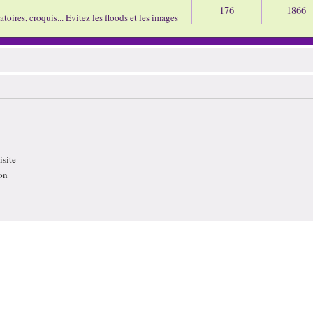
176
1866
oires, croquis... Evitez les floods et les images
site
on