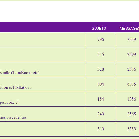
SUJETS
MESSAGE
796
7339
315
2599
328
2586
assimile (ToonBoom, etc)
804
6335
tion et Pixilation.
184
1356
s, voix...).
240
2565
ries precedentes.
310
3533