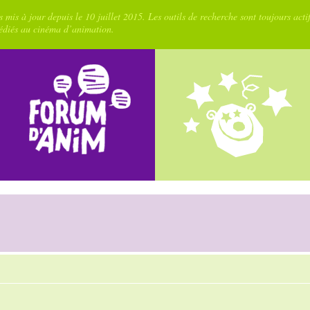
 mis à jour depuis le 10 juillet 2015. Les outils de recherche sont toujours acti
dédiés au cinéma d’animation.