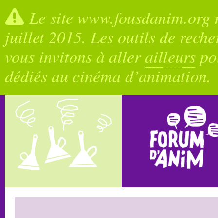
Le site www.fousdanim.org n
juillet 2015. Les outils de rech
vous invitons à aller
ailleurs
pou
dédiés au cinéma d’animation.