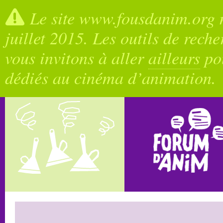
Le site www.fousdanim.org n
juillet 2015. Les outils de rech
vous invitons à aller
ailleurs
pou
dédiés au cinéma d’animation.