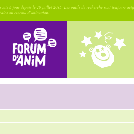
 mis à jour depuis le 10 juillet 2015. Les outils de recherche sont toujours acti
dédiés au cinéma d’animation.