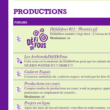
PRODUCTIONS
FORUMS
Défidéfous #22 : Phoenix.gif
Défidéfous numéro vingt deux : L'oiseau de f
cé
Modérateur:
Les ArchiveduDéfiDéFous
Cette zone est la memoire du DefiDeFous pour que les enfants de v
NE RIEN POSTER ICI !!! MERCI !!!
Cadavre Exquis
L'exercice surréaliste du «cadavre exquis» revisité par les fous d
Productions en cours
Comptes rendus de productions en cours, work in progress, appels
partenaires ou simplement de conseils...
cé
Modérateur:
Projets en ligne
Apres des mois de travail intensif, votre film est enfin termine, ve