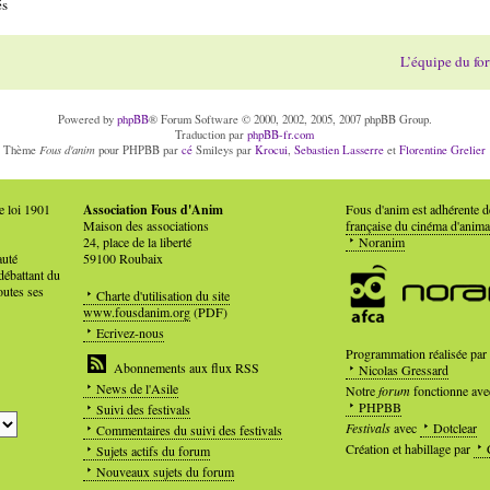
és
L’équipe du fo
Powered by
phpBB
® Forum Software © 2000, 2002, 2005, 2007 phpBB Group.
Traduction par
phpBB-fr.com
Fous d'anim
Thème
pour PHPBB par
cé
Smileys par
Krocui
,
Sebastien Lasserre
et
Florentine Grelier
e loi 1901
Association Fous d'Anim
Fous d'anim est adhérente 
Maison des associations
française du cinéma d'anima
24, place de la liberté
Noranim
auté
59100 Roubaix
débattant du
outes ses
Charte d'utilisation du site
www.fousdanim.org
(PDF)
Ecrivez-nous
Programmation réalisée par
Abonnements aux flux RSS
Nicolas Gressard
News de l'Asile
Notre
forum
fonctionne ave
PHPBB
Suivi des festivals
Festivals
avec
Dotclear
Commentaires du suivi des festivals
Création et habillage par
Sujets actifs du forum
Nouveaux sujets du forum