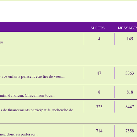
SUJETS
MESSAGE
4
145
eu
47
3363
os enfants puissent etre fier de vous...
8
818
'anim du forum. Chacun son tour...
323
8447
 de financements participatifs, recherche de
714
7558
nez donc en parler ici...