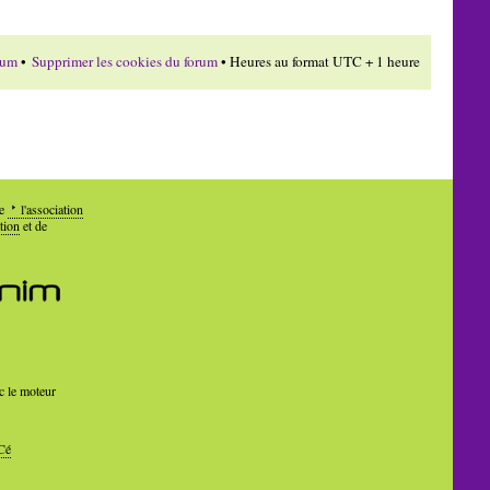
rum
•
Supprimer les cookies du forum
• Heures au format UTC + 1 heure
de
l'association
tion
et de
c le moteur
Cé