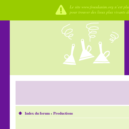
Le site www.fousdanim.org n’est plus
pour trouver des lieux plus vivants 
Index du forum
‹
Productions