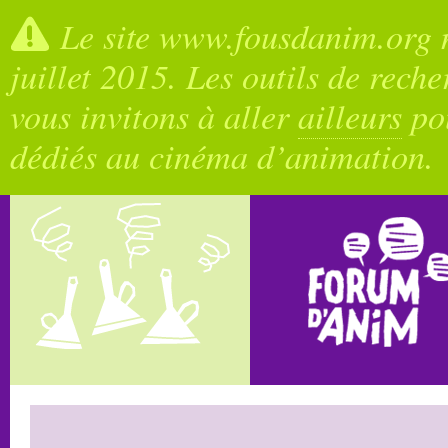
Le site www.fousdanim.org n
juillet 2015. Les outils de rech
vous invitons à aller
ailleurs
pou
dédiés au cinéma d’animation.