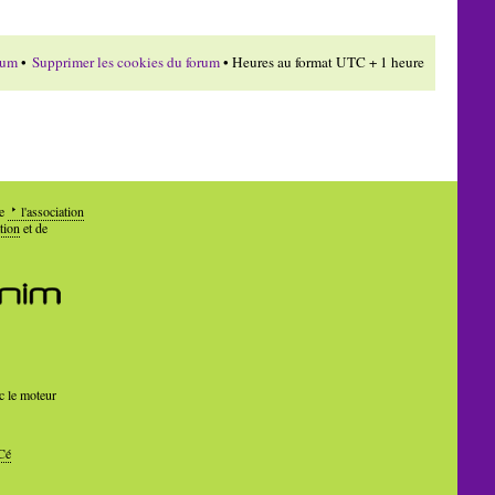
rum
•
Supprimer les cookies du forum
• Heures au format UTC + 1 heure
de
l'association
tion
et de
c le moteur
Cé