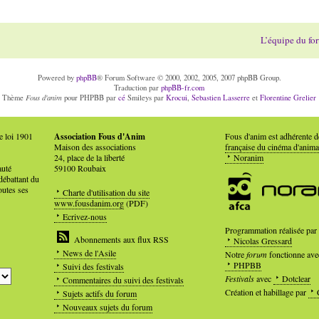
L’équipe du fo
Powered by
phpBB
® Forum Software © 2000, 2002, 2005, 2007 phpBB Group.
Traduction par
phpBB-fr.com
Fous d'anim
Thème
pour PHPBB par
cé
Smileys par
Krocui
,
Sebastien Lasserre
et
Florentine Grelier
e loi 1901
Association Fous d'Anim
Fous d'anim est adhérente 
Maison des associations
française du cinéma d'anima
24, place de la liberté
Noranim
auté
59100 Roubaix
débattant du
outes ses
Charte d'utilisation du site
www.fousdanim.org
(PDF)
Ecrivez-nous
Programmation réalisée par
Abonnements aux flux RSS
Nicolas Gressard
News de l'Asile
Notre
forum
fonctionne ave
PHPBB
Suivi des festivals
Festivals
avec
Dotclear
Commentaires du suivi des festivals
Création et habillage par
Sujets actifs du forum
Nouveaux sujets du forum