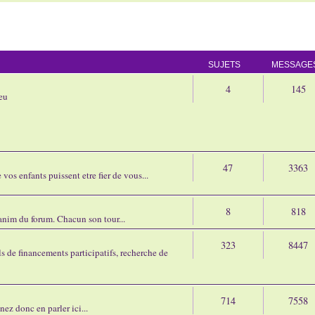
SUJETS
MESSAGE
4
145
eu
47
3363
os enfants puissent etre fier de vous...
8
818
'anim du forum. Chacun son tour...
323
8447
 de financements participatifs, recherche de
714
7558
nez donc en parler ici...