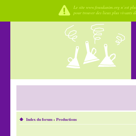
Le site www.fousdanim.org n’est plus
pour trouver des lieux plus vivants 
Index du forum
‹
Productions