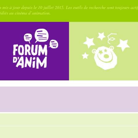
 mis à jour depuis le 10 juillet 2015. Les outils de recherche sont toujours acti
dédiés au cinéma d’animation.