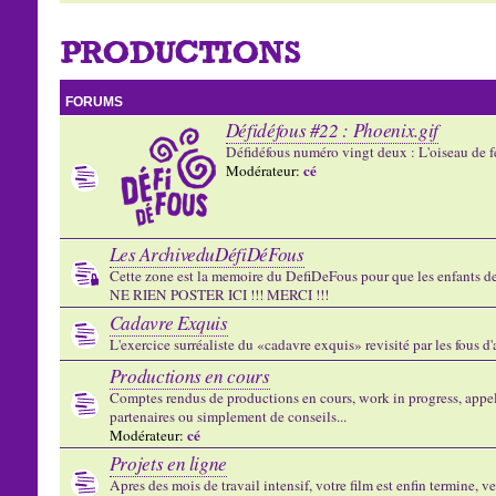
PRODUCTIONS
FORUMS
Défidéfous #22 : Phoenix.gif
Défidéfous numéro vingt deux : L'oiseau de f
cé
Modérateur:
Les ArchiveduDéfiDéFous
Cette zone est la memoire du DefiDeFous pour que les enfants de v
NE RIEN POSTER ICI !!! MERCI !!!
Cadavre Exquis
L'exercice surréaliste du «cadavre exquis» revisité par les fous d
Productions en cours
Comptes rendus de productions en cours, work in progress, appels
partenaires ou simplement de conseils...
cé
Modérateur:
Projets en ligne
Apres des mois de travail intensif, votre film est enfin termine, ve