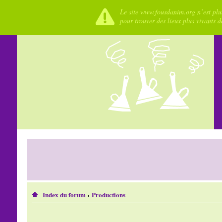
Le site www.fousdanim.org n’est plus
pour trouver des lieux plus vivants 
Index du forum
‹
Productions