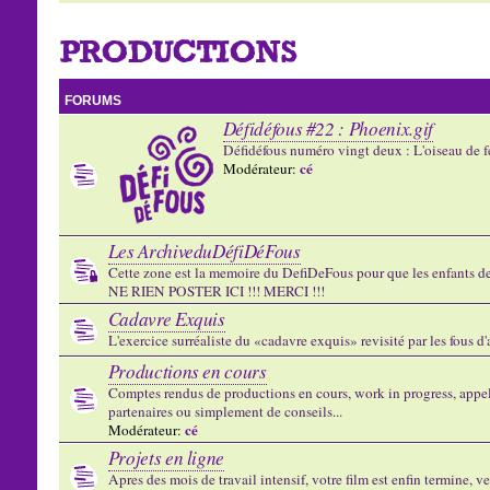
PRODUCTIONS
FORUMS
Défidéfous #22 : Phoenix.gif
Défidéfous numéro vingt deux : L'oiseau de f
cé
Modérateur:
Les ArchiveduDéfiDéFous
Cette zone est la memoire du DefiDeFous pour que les enfants de v
NE RIEN POSTER ICI !!! MERCI !!!
Cadavre Exquis
L'exercice surréaliste du «cadavre exquis» revisité par les fous d
Productions en cours
Comptes rendus de productions en cours, work in progress, appels
partenaires ou simplement de conseils...
cé
Modérateur:
Projets en ligne
Apres des mois de travail intensif, votre film est enfin termine, ve