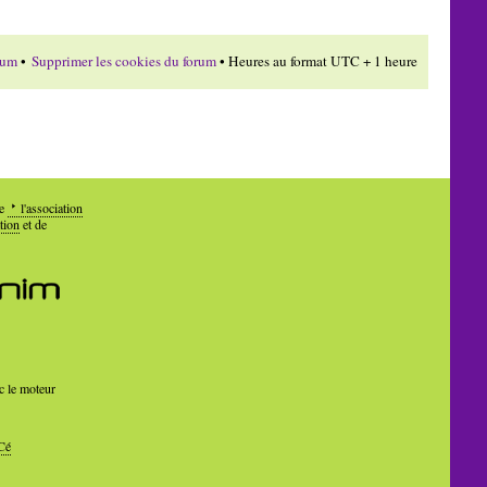
rum
•
Supprimer les cookies du forum
• Heures au format UTC + 1 heure
de
l'association
tion
et de
c le moteur
Cé