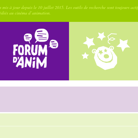
 mis à jour depuis le 10 juillet 2015. Les outils de recherche sont toujours acti
dédiés au cinéma d’animation.