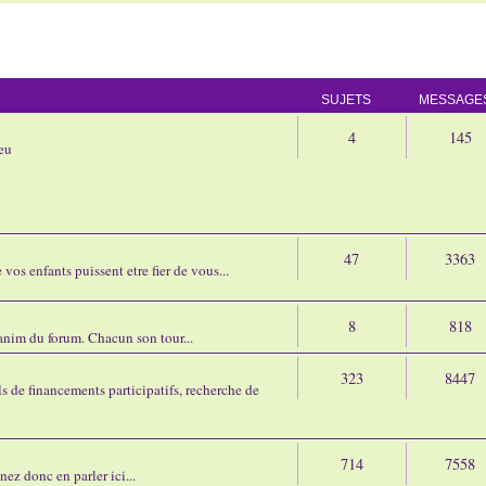
SUJETS
MESSAGE
4
145
eu
47
3363
os enfants puissent etre fier de vous...
8
818
'anim du forum. Chacun son tour...
323
8447
 de financements participatifs, recherche de
714
7558
nez donc en parler ici...