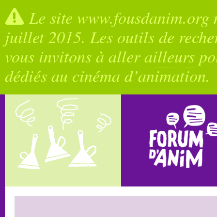
Le site www.fousdanim.org n
juillet 2015. Les outils de rech
vous invitons à aller
ailleurs
pou
dédiés au cinéma d’animation.