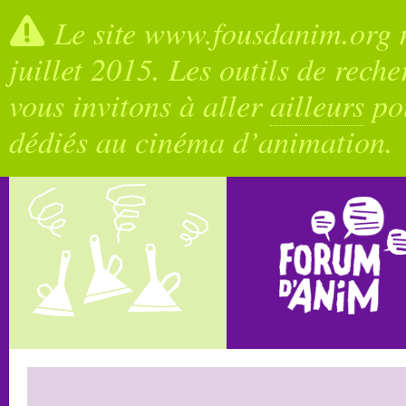
Le site www.fousdanim.org n
juillet 2015. Les outils de rech
vous invitons à aller
ailleurs
pou
dédiés au cinéma d’animation.