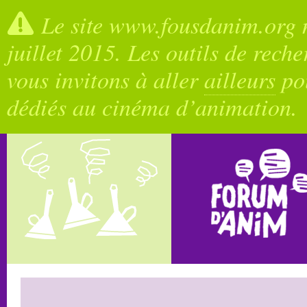
Le site www.fousdanim.org n
juillet 2015. Les outils de rech
vous invitons à aller
ailleurs
pou
dédiés au cinéma d’animation.