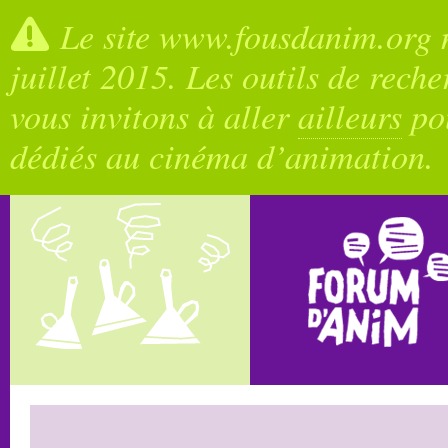
Le site www.fousdanim.org n
juillet 2015. Les outils de rech
vous invitons à aller
ailleurs
pou
dédiés au cinéma d’animation.