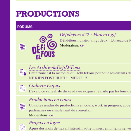
PRODUCTIONS
FORUMS
Défidéfous #22 : Phoenix.gif
Défidéfous numéro vingt deux : L'oiseau de f
cé
Modérateur:
Les ArchiveduDéfiDéFous
Cette zone est la memoire du DefiDeFous pour que les enfants de v
NE RIEN POSTER ICI !!! MERCI !!!
Cadavre Exquis
L'exercice surréaliste du «cadavre exquis» revisité par les fous d
Productions en cours
Comptes rendus de productions en cours, work in progress, appels
partenaires ou simplement de conseils...
cé
Modérateur:
Projets en ligne
Apres des mois de travail intensif, votre film est enfin termine, ve