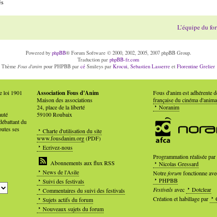
és
L’équipe du fo
Powered by
phpBB
® Forum Software © 2000, 2002, 2005, 2007 phpBB Group.
Traduction par
phpBB-fr.com
Fous d'anim
Thème
pour PHPBB par
cé
Smileys par
Krocui
,
Sebastien Lasserre
et
Florentine Grelier
e loi 1901
Association Fous d'Anim
Fous d'anim est adhérente 
Maison des associations
française du cinéma d'anima
24, place de la liberté
Noranim
auté
59100 Roubaix
débattant du
outes ses
Charte d'utilisation du site
www.fousdanim.org
(PDF)
Ecrivez-nous
Programmation réalisée par
Abonnements aux flux RSS
Nicolas Gressard
News de l'Asile
Notre
forum
fonctionne ave
PHPBB
Suivi des festivals
Festivals
avec
Dotclear
Commentaires du suivi des festivals
Création et habillage par
Sujets actifs du forum
Nouveaux sujets du forum