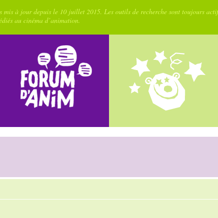
 mis à jour depuis le 10 juillet 2015. Les outils de recherche sont toujours acti
dédiés au cinéma d’animation.