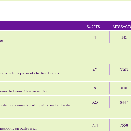
SUJETS
MESSAGE
4
145
eu
47
3363
os enfants puissent etre fier de vous...
8
818
'anim du forum. Chacun son tour...
323
8447
 de financements participatifs, recherche de
714
7558
nez donc en parler ici...