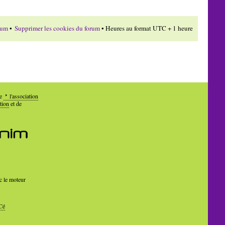
rum
•
Supprimer les cookies du forum
• Heures au format UTC + 1 heure
de
l'association
tion
et de
c le moteur
Cé