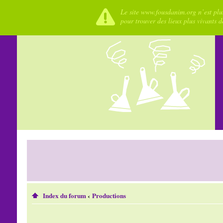
Le site www.fousdanim.org n’est plus
pour trouver des lieux plus vivants 
Index du forum
‹
Productions