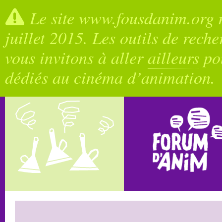
Le site www.fousdanim.org n
juillet 2015. Les outils de rech
vous invitons à aller
ailleurs
pou
dédiés au cinéma d’animation.