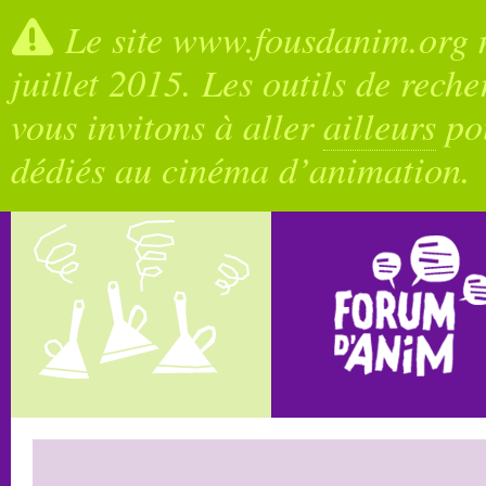
Le site www.fousdanim.org n
juillet 2015. Les outils de rech
vous invitons à aller
ailleurs
pou
dédiés au cinéma d’animation.