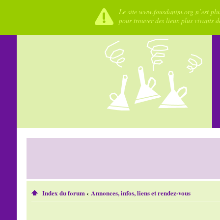
Le site www.fousdanim.org n’est plus
pour trouver des lieux plus vivants 
Index du forum
‹
Annonces, infos, liens et rendez-vous