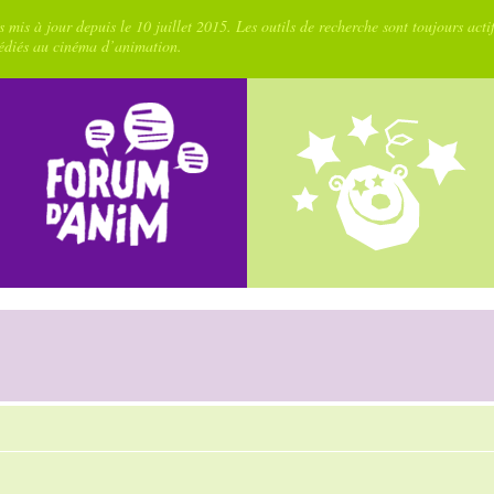
 mis à jour depuis le 10 juillet 2015. Les outils de recherche sont toujours acti
dédiés au cinéma d’animation.