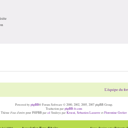
site
on
L’équipe du fo
Powered by
phpBB
® Forum Software © 2000, 2002, 2005, 2007 phpBB Group.
Traduction par
phpBB-fr.com
Fous d'anim
Thème
pour PHPBB par
cé
Smileys par
Krocui
,
Sebastien Lasserre
et
Florentine Grelier