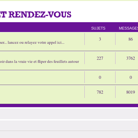
ET RENDEZ-VOUS
SUJETS
MESSAGE
3
86
r... lancez ou relayez votre appel ici...
227
3762
ir dans la vraie vie et fliper des feuillets autour
0
0
782
8019