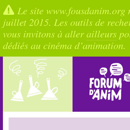
Le site www.fousdanim.org n
juillet 2015. Les outils de rech
vous invitons à aller
ailleurs
pou
dédiés au cinéma d’animation.