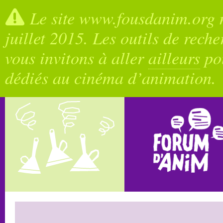
Le site www.fousdanim.org n
juillet 2015. Les outils de rech
vous invitons à aller
ailleurs
pou
dédiés au cinéma d’animation.