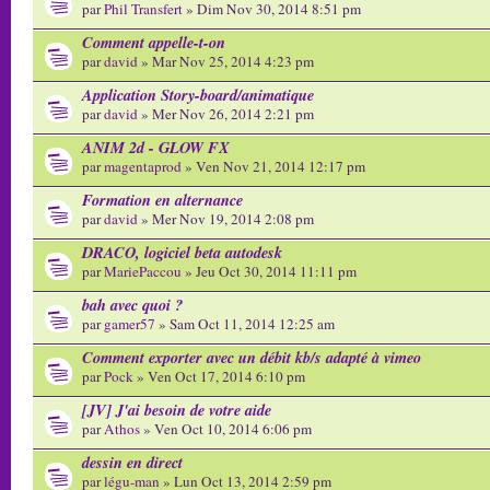
par
Phil Transfert
» Dim Nov 30, 2014 8:51 pm
Comment appelle-t-on
par
david
» Mar Nov 25, 2014 4:23 pm
Application Story-board/animatique
par
david
» Mer Nov 26, 2014 2:21 pm
ANIM 2d - GLOW FX
par
magentaprod
» Ven Nov 21, 2014 12:17 pm
Formation en alternance
par
david
» Mer Nov 19, 2014 2:08 pm
DRACO, logiciel beta autodesk
par
MariePaccou
» Jeu Oct 30, 2014 11:11 pm
bah avec quoi ?
par
gamer57
» Sam Oct 11, 2014 12:25 am
Comment exporter avec un débit kb/s adapté à vimeo
par
Pock
» Ven Oct 17, 2014 6:10 pm
[JV] J'ai besoin de votre aide
par
Athos
» Ven Oct 10, 2014 6:06 pm
dessin en direct
par
légu-man
» Lun Oct 13, 2014 2:59 pm