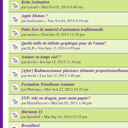
Krita Animation
par
tynaud
» Mer Oct 01, 2014 9:48 am
Apple Motion ?
par
kachoudas
» Ven Avr 04, 2014 9:10 am
Petite liste de matériel d'animation traditionnelle
par
malina
» Dim Jan 18, 2015 12:36 pm
Quelle taille de tablette graphique pour de l'anim?
par
ELJI
» Ven Juin 13, 2014 4:59 pm
Animer en temps réel ?
par
david
» Jeu Jan 15, 2015 11:34 am
[After] Redimensionner plusieurs éléments proportionnelleme
par
david
» Lun Jan 12, 2015 2:46 pm
Formation ToonBoom Animate
par
Philoups
» Mer Aoû 22, 2012 10:35 am
SVP: toki ou dragon, pour anim papier?
par
MariePaccou
» Mer Jan 05, 2011 1:46 pm
Harmony 11
par
Igricheff
» Mar Sep 16, 2014 12:35 pm
Brouillard