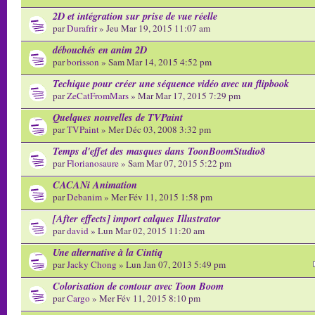
2D et intégration sur prise de vue réelle
par
Durafrir
» Jeu Mar 19, 2015 11:07 am
débouchés en anim 2D
par
borisson
» Sam Mar 14, 2015 4:52 pm
Techique pour créer une séquence vidéo avec un flipbook
par
ZeCatFromMars
» Mar Mar 17, 2015 7:29 pm
Quelques nouvelles de TVPaint
par
TVPaint
» Mer Déc 03, 2008 3:32 pm
Temps d'effet des masques dans ToonBoomStudio8
par
Florianosaure
» Sam Mar 07, 2015 5:22 pm
CACANi Animation
par
Debanim
» Mer Fév 11, 2015 1:58 pm
[After effects] import calques Illustrator
par
david
» Lun Mar 02, 2015 11:20 am
Une alternative à la Cintiq
par
Jacky Chong
» Lun Jan 07, 2013 5:49 pm
Colorisation de contour avec Toon Boom
par
Cargo
» Mer Fév 11, 2015 8:10 pm