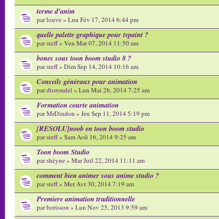
terme d'anim
par
louve
» Lun Fév 17, 2014 6:44 pm
quelle palette graphique pour tvpaint ?
par
steff
» Ven Mar 07, 2014 11:50 am
bones sous toon boom studio 8 ?
par
steff
» Dim Sep 14, 2014 10:16 am
Conseils généraux pour animation
par
dtorondel
» Lun Mai 26, 2014 7:25 am
Formation courte animation
par
MrDindon
» Jeu Sep 11, 2014 5:19 pm
[RESOLU]noob en toon boom studio
par
steff
» Sam Aoû 16, 2014 9:25 am
Toon boom Studio
par
shèyne
» Mar Juil 22, 2014 11:11 am
comment bien animer sous anime studio ?
par
steff
» Mer Avr 30, 2014 7:19 am
Premiere animation traditionnelle
par
borisson
» Lun Nov 25, 2013 9:59 am