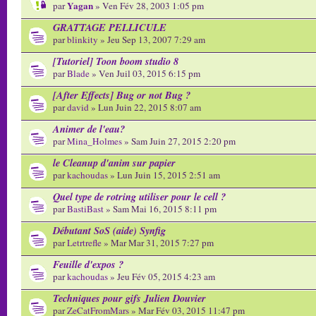
Yagan
par
» Ven Fév 28, 2003 1:05 pm
GRATTAGE PELLICULE
par
blinkity
» Jeu Sep 13, 2007 7:29 am
[Tutoriel] Toon boom studio 8
par
Blade
» Ven Juil 03, 2015 6:15 pm
[After Effects] Bug or not Bug ?
par
david
» Lun Juin 22, 2015 8:07 am
Animer de l'eau?
par
Mina_Holmes
» Sam Juin 27, 2015 2:20 pm
le Cleanup d'anim sur papier
par
kachoudas
» Lun Juin 15, 2015 2:51 am
Quel type de rotring utiliser pour le cell ?
par
BastiBast
» Sam Mai 16, 2015 8:11 pm
Débutant SoS (aide) Synfig
par
Letrtrefle
» Mar Mar 31, 2015 7:27 pm
Feuille d'expos ?
par
kachoudas
» Jeu Fév 05, 2015 4:23 am
Techniques pour gifs Julien Douvier
par
ZeCatFromMars
» Mar Fév 03, 2015 11:47 pm