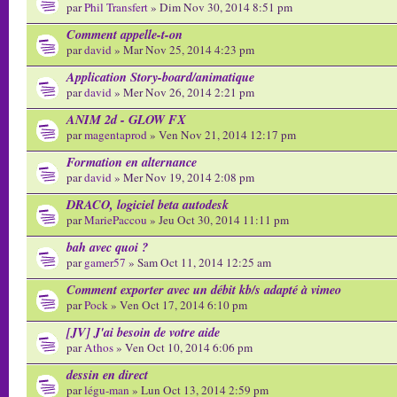
par
Phil Transfert
» Dim Nov 30, 2014 8:51 pm
Comment appelle-t-on
par
david
» Mar Nov 25, 2014 4:23 pm
Application Story-board/animatique
par
david
» Mer Nov 26, 2014 2:21 pm
ANIM 2d - GLOW FX
par
magentaprod
» Ven Nov 21, 2014 12:17 pm
Formation en alternance
par
david
» Mer Nov 19, 2014 2:08 pm
DRACO, logiciel beta autodesk
par
MariePaccou
» Jeu Oct 30, 2014 11:11 pm
bah avec quoi ?
par
gamer57
» Sam Oct 11, 2014 12:25 am
Comment exporter avec un débit kb/s adapté à vimeo
par
Pock
» Ven Oct 17, 2014 6:10 pm
[JV] J'ai besoin de votre aide
par
Athos
» Ven Oct 10, 2014 6:06 pm
dessin en direct
par
légu-man
» Lun Oct 13, 2014 2:59 pm