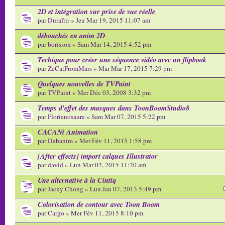
2D et intégration sur prise de vue réelle
par
Durafrir
» Jeu Mar 19, 2015 11:07 am
débouchés en anim 2D
par
borisson
» Sam Mar 14, 2015 4:52 pm
Techique pour créer une séquence vidéo avec un flipbook
par
ZeCatFromMars
» Mar Mar 17, 2015 7:29 pm
Quelques nouvelles de TVPaint
par
TVPaint
» Mer Déc 03, 2008 3:32 pm
Temps d'effet des masques dans ToonBoomStudio8
par
Florianosaure
» Sam Mar 07, 2015 5:22 pm
CACANi Animation
par
Debanim
» Mer Fév 11, 2015 1:58 pm
[After effects] import calques Illustrator
par
david
» Lun Mar 02, 2015 11:20 am
Une alternative à la Cintiq
par
Jacky Chong
» Lun Jan 07, 2013 5:49 pm
Colorisation de contour avec Toon Boom
par
Cargo
» Mer Fév 11, 2015 8:10 pm