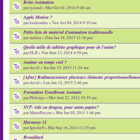
Krita Animation
par
tynaud
» Mer Oct 01, 2014 9:48 am
Apple Motion ?
par
kachoudas
» Ven Avr 04, 2014 9:10 am
Petite liste de matériel d'animation traditionnelle
par
malina
» Dim Jan 18, 2015 12:36 pm
Quelle taille de tablette graphique pour de l'anim?
par
ELJI
» Ven Juin 13, 2014 4:59 pm
Animer en temps réel ?
par
david
» Jeu Jan 15, 2015 11:34 am
[After] Redimensionner plusieurs éléments proportionnelleme
par
david
» Lun Jan 12, 2015 2:46 pm
Formation ToonBoom Animate
par
Philoups
» Mer Aoû 22, 2012 10:35 am
SVP: toki ou dragon, pour anim papier?
par
MariePaccou
» Mer Jan 05, 2011 1:46 pm
Harmony 11
par
Igricheff
» Mar Sep 16, 2014 12:35 pm
Brouillard