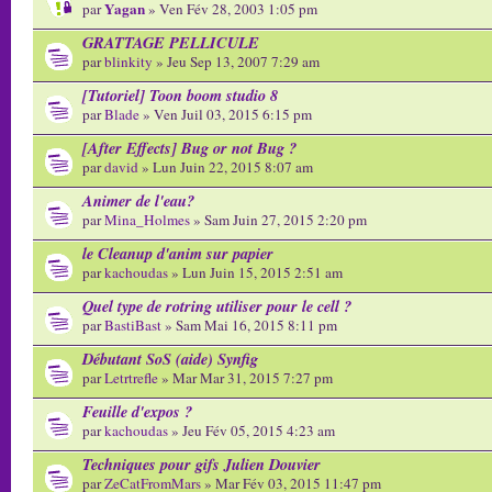
Yagan
par
» Ven Fév 28, 2003 1:05 pm
GRATTAGE PELLICULE
par
blinkity
» Jeu Sep 13, 2007 7:29 am
[Tutoriel] Toon boom studio 8
par
Blade
» Ven Juil 03, 2015 6:15 pm
[After Effects] Bug or not Bug ?
par
david
» Lun Juin 22, 2015 8:07 am
Animer de l'eau?
par
Mina_Holmes
» Sam Juin 27, 2015 2:20 pm
le Cleanup d'anim sur papier
par
kachoudas
» Lun Juin 15, 2015 2:51 am
Quel type de rotring utiliser pour le cell ?
par
BastiBast
» Sam Mai 16, 2015 8:11 pm
Débutant SoS (aide) Synfig
par
Letrtrefle
» Mar Mar 31, 2015 7:27 pm
Feuille d'expos ?
par
kachoudas
» Jeu Fév 05, 2015 4:23 am
Techniques pour gifs Julien Douvier
par
ZeCatFromMars
» Mar Fév 03, 2015 11:47 pm