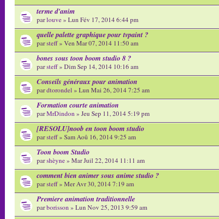
terme d'anim
par
louve
» Lun Fév 17, 2014 6:44 pm
quelle palette graphique pour tvpaint ?
par
steff
» Ven Mar 07, 2014 11:50 am
bones sous toon boom studio 8 ?
par
steff
» Dim Sep 14, 2014 10:16 am
Conseils généraux pour animation
par
dtorondel
» Lun Mai 26, 2014 7:25 am
Formation courte animation
par
MrDindon
» Jeu Sep 11, 2014 5:19 pm
[RESOLU]noob en toon boom studio
par
steff
» Sam Aoû 16, 2014 9:25 am
Toon boom Studio
par
shèyne
» Mar Juil 22, 2014 11:11 am
comment bien animer sous anime studio ?
par
steff
» Mer Avr 30, 2014 7:19 am
Premiere animation traditionnelle
par
borisson
» Lun Nov 25, 2013 9:59 am