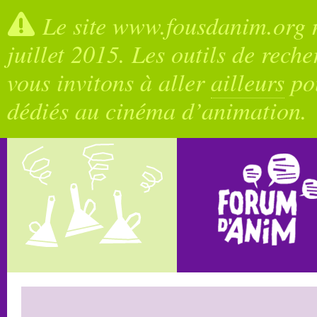
Le site www.fousdanim.org n
juillet 2015. Les outils de rech
vous invitons à aller
ailleurs
pou
dédiés au cinéma d’animation.