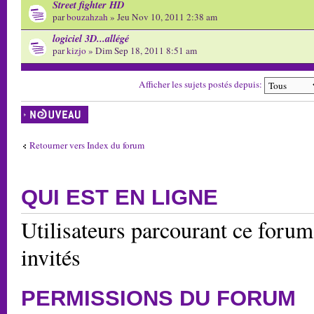
Street fighter HD
par
bouzahzah
» Jeu Nov 10, 2011 2:38 am
logiciel 3D...allégé
par
kizjo
» Dim Sep 18, 2011 8:51 am
Afficher les sujets postés depuis:
Écrire un nouveau
sujet
Retourner vers Index du forum
QUI EST EN LIGNE
Utilisateurs parcourant ce forum:
invités
PERMISSIONS DU FORUM