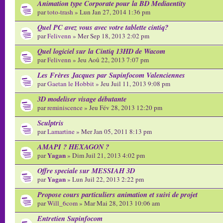
Animation type Corporate pour la BD Mediaentity
par
toto-trash
» Lun Jan 27, 2014 1:36 pm
Quel PC avez vous avec votre tablette cintiq?
par
Felivenn
» Mer Sep 18, 2013 2:02 pm
Quel logiciel sur la Cintiq 13HD de Wacom
par
Felivenn
» Jeu Aoû 22, 2013 7:07 pm
Les Frères Jacques par Supinfocom Valenciennes
par
Gaetan le Hobbit
» Jeu Juil 11, 2013 9:08 pm
3D modeliser visage débutante
par
reminiscence
» Jeu Fév 28, 2013 12:20 pm
Sculptris
par
Lamartine
» Mer Jan 05, 2011 8:13 pm
AMAPI ? HEXAGON ?
Yagan
par
» Dim Juil 21, 2013 4:02 pm
Offre speciale sur MESSIAH 3D
Yagan
par
» Lun Juil 22, 2013 2:22 pm
Propose cours particuliers animation et suivi de projet
par
Will_6com
» Mar Mai 28, 2013 10:06 am
Entretien Supinfocom