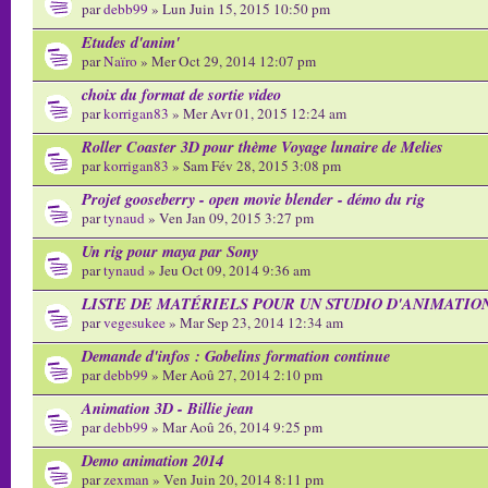
par
debb99
» Lun Juin 15, 2015 10:50 pm
Etudes d'anim'
par
Naïro
» Mer Oct 29, 2014 12:07 pm
choix du format de sortie video
par
korrigan83
» Mer Avr 01, 2015 12:24 am
Roller Coaster 3D pour thème Voyage lunaire de Melies
par
korrigan83
» Sam Fév 28, 2015 3:08 pm
Projet gooseberry - open movie blender - démo du rig
par
tynaud
» Ven Jan 09, 2015 3:27 pm
Un rig pour maya par Sony
par
tynaud
» Jeu Oct 09, 2014 9:36 am
LISTE DE MATÉRIELS POUR UN STUDIO D'ANIMATIO
par
vegesukee
» Mar Sep 23, 2014 12:34 am
Demande d'infos : Gobelins formation continue
par
debb99
» Mer Aoû 27, 2014 2:10 pm
Animation 3D - Billie jean
par
debb99
» Mar Aoû 26, 2014 9:25 pm
Demo animation 2014
par
zexman
» Ven Juin 20, 2014 8:11 pm