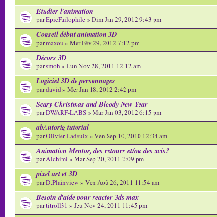
Etudier l'animation
par
EpicFailophile
» Dim Jan 29, 2012 9:43 pm
Conseil début animation 3D
par
maxou
» Mer Fév 29, 2012 7:12 pm
Décors 3D
par
smoh
» Lun Nov 28, 2011 12:12 am
Logiciel 3D de personnages
par
david
» Mer Jan 18, 2012 2:42 pm
Scary Christmas and Bloody New Year
par
DWARF-LABS
» Mar Jan 03, 2012 6:15 pm
abAutorig tutorial
par
Olivier Ladeuix
» Ven Sep 10, 2010 12:34 am
Animation Mentor, des retours et/ou des avis?
par
Alchimi
» Mar Sep 20, 2011 2:09 pm
pixel art et 3D
par
D.Plainview
» Ven Aoû 26, 2011 11:54 am
Besoin d'aide pour reactor 3ds max
par
titroll31
» Jeu Nov 24, 2011 11:45 pm