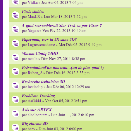
par
Vidka
» Jeu Avr 04, 2013 7:04 pm
Pieds stables
par
MaxLR
» Lun Mar 18, 2013 7:52 pm
A quoi ressemblerait Star Trek vu par Pixar ?
Yagan
par
» Ven Fév 22, 2013 10:49 am
Paperman, vers la 2D sans 2D?
par
Lagrossemadame
» Mer Déc 05, 2012 9:49 pm
Wacom Cintiq 24HD
par
meule
» Dim Nov 27, 2011 8:38 pm
Présentationd'un nouveau...(un de plus quoi !)
par
Ruben_S
» Dim Déc 16, 2012 2:35 pm
Recherche technicien 3D
par
lostleclip
» Jeu Déc 06, 2012 12:29 am
Problème Tracking
par
sisi3444
» Ven Oct 05, 2012 3:51 pm
Avis sur ARTFX
par
elcoleoptere
» Lun Juin 11, 2012 6:10 pm
Rig cinema 4D
par
hero
» Dim Juin 03, 2012 6:00 pm