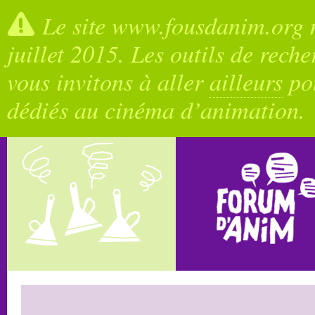
Le site www.fousdanim.org n
juillet 2015. Les outils de rech
vous invitons à aller
ailleurs
pou
dédiés au cinéma d’animation.