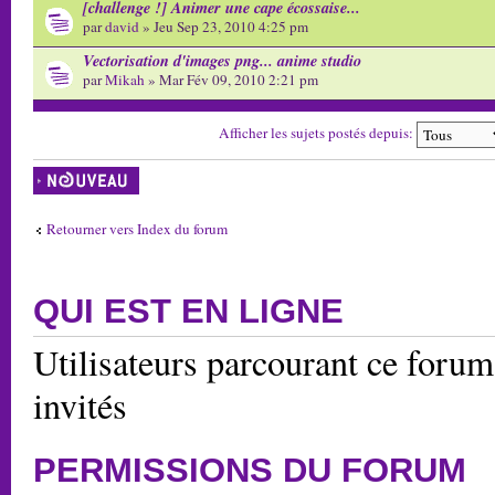
[challenge !] Animer une cape écossaise...
par
david
» Jeu Sep 23, 2010 4:25 pm
Vectorisation d'images png... anime studio
par
Mikah
» Mar Fév 09, 2010 2:21 pm
Afficher les sujets postés depuis:
Écrire un nouveau
sujet
Retourner vers Index du forum
QUI EST EN LIGNE
Utilisateurs parcourant ce forum:
invités
PERMISSIONS DU FORUM