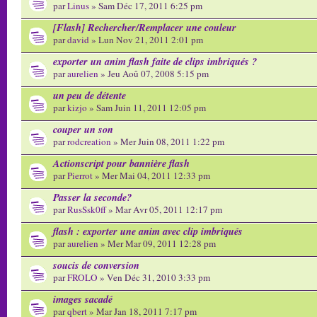
par
Linus
» Sam Déc 17, 2011 6:25 pm
[Flash] Rechercher/Remplacer une couleur
par
david
» Lun Nov 21, 2011 2:01 pm
exporter un anim flash faite de clips imbriqués ?
par
aurelien
» Jeu Aoû 07, 2008 5:15 pm
un peu de détente
par
kizjo
» Sam Juin 11, 2011 12:05 pm
couper un son
par
rodcreation
» Mer Juin 08, 2011 1:22 pm
Actionscript pour bannière flash
par
Pierrot
» Mer Mai 04, 2011 12:33 pm
Passer la seconde?
par
RusSsk0ff
» Mar Avr 05, 2011 12:17 pm
flash : exporter une anim avec clip imbriqués
par
aurelien
» Mer Mar 09, 2011 12:28 pm
soucis de conversion
par
FROLO
» Ven Déc 31, 2010 3:33 pm
images sacadé
par
qbert
» Mar Jan 18, 2011 7:17 pm