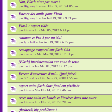
Non, Flash n'est pas mort !
par
Bigbengib
» Sam Fév 09, 2013 4:05 pm
Encore des outils pour Flash
par
Bigbengib
» Jeu Juil 19, 2012 9:21 pm
Flash : export vidéo
par
Linus
» Lun Mar 05, 2012 6:41 pm
Animate et Pro 2 par un Nul
par
Igricheff
» Jeu Avr 19, 2012 6:29 pm
remappage temporel sur flash CS4
par
mamatt
» Mar Mar 20, 2012 12:01 pm
[Flash] incrémentation sur zone de texte
par
david
» Jeu Mar 01, 2012 12:12 pm
Erreur d'ouverture d'url... Quoi faire?
par
SColorUs
» Dim Nov 29, 2009 1:55 am
export anim flash dans final cut pixélisée
par
Linus
» Mar Fév 14, 2012 5:46 pm
créer une anim en boucle et l'insérer dans une autre
par
Linus
» Lun Fév 06, 2012 6:29 pm
(flashcs5) big problèmes !