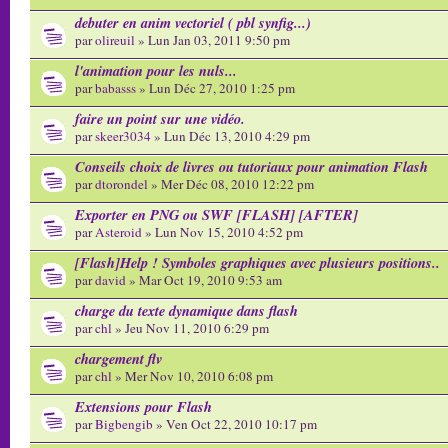
debuter en anim vectoriel ( pbl synfig...)
par
olireuil
» Lun Jan 03, 2011 9:50 pm
l'animation pour les nuls...
par
babasss
» Lun Déc 27, 2010 1:25 pm
faire un point sur une vidéo.
par
skeer3034
» Lun Déc 13, 2010 4:29 pm
Conseils choix de livres ou tutoriaux pour animation Flash
par
dtorondel
» Mer Déc 08, 2010 12:22 pm
Exporter en PNG ou SWF [FLASH] [AFTER]
par
Asteroid
» Lun Nov 15, 2010 4:52 pm
[Flash]Help ! Symboles graphiques avec plusieurs positions..
par
david
» Mar Oct 19, 2010 9:53 am
charge du texte dynamique dans flash
par
chl
» Jeu Nov 11, 2010 6:29 pm
chargement flv
par
chl
» Mer Nov 10, 2010 6:08 pm
Extensions pour Flash
par
Bigbengib
» Ven Oct 22, 2010 10:17 pm