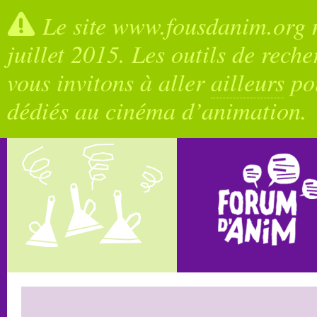
Le site www.fousdanim.org n
juillet 2015. Les outils de rech
vous invitons à aller
ailleurs
pou
dédiés au cinéma d’animation.