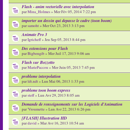
Flash - anim vectorielle avec interpolation
par
Mina_Holmes
» Mer Fév 05, 2014 7:22 pm
importer un dessin qui depasse le cadre (toon boom)
par
samoht
» Mer Oct 23, 2013 3:13 pm
Animate Pro 3
par
Igricheff
» Jeu Sep 05, 2013 8:44 pm
Des extensions pour Flash
par
Bigbengib
» Mer Juil 17, 2013 9:06 am
Flash sur Bozzetto
par
MariePaccou
» Mer Juin 05, 2013 7:45 pm
probleme interpolation
par
ldt.ndt
» Lun Mai 06, 2013 1:33 pm
probleme toon boom express
par
steff
» Lun Avr 29, 2013 8:05 am
Demande de renseignements sur les Logiciels d'Animation
par
'Vroumette
» Lun Avr 22, 2013 6:26 pm
[FLASH] Illustration HD
par
david
» Mar Avr 16, 2013 10:54 am