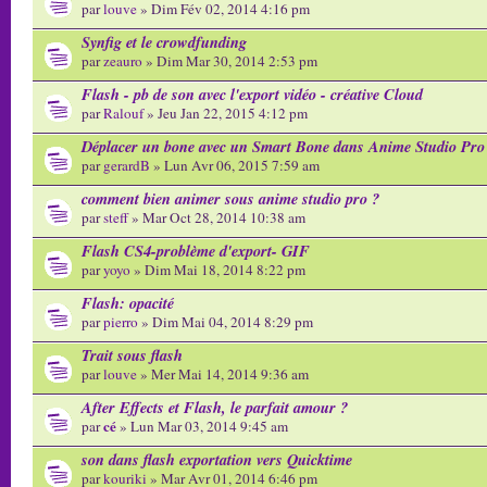
par
louve
» Dim Fév 02, 2014 4:16 pm
Synfig et le crowdfunding
par
zeauro
» Dim Mar 30, 2014 2:53 pm
Flash - pb de son avec l'export vidéo - créative Cloud
par
Ralouf
» Jeu Jan 22, 2015 4:12 pm
Déplacer un bone avec un Smart Bone dans Anime Studio Pro
par
gerardB
» Lun Avr 06, 2015 7:59 am
comment bien animer sous anime studio pro ?
par
steff
» Mar Oct 28, 2014 10:38 am
Flash CS4-problème d'export- GIF
par
yoyo
» Dim Mai 18, 2014 8:22 pm
Flash: opacité
par
pierro
» Dim Mai 04, 2014 8:29 pm
Trait sous flash
par
louve
» Mer Mai 14, 2014 9:36 am
After Effects et Flash, le parfait amour ?
cé
par
» Lun Mar 03, 2014 9:45 am
son dans flash exportation vers Quicktime
par
kouriki
» Mar Avr 01, 2014 6:46 pm