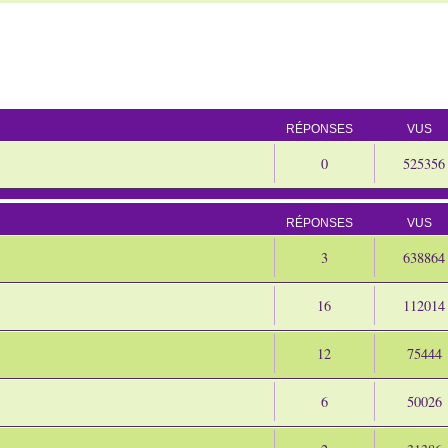
RÉPONSES
VUS
0
525356
RÉPONSES
VUS
3
638864
16
112014
12
75444
6
50026