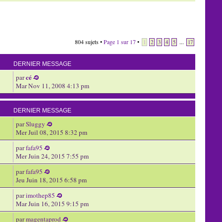
804 sujets •
Page
1
sur
17
•
...
1
2
3
4
5
17
DERNIER MESSAGE
cé
par
Mar Nov 11, 2008 4:13 pm
DERNIER MESSAGE
par
Sluggy
Mer Juil 08, 2015 8:32 pm
par
fafa95
Mer Juin 24, 2015 7:55 pm
par
fafa95
Jeu Juin 18, 2015 6:58 pm
par
imothep85
Mar Juin 16, 2015 9:15 pm
par
magentaprod