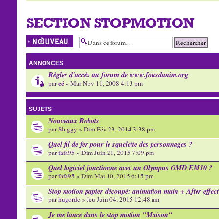
SECTION STOPMOTION
Écrire un nouveau
sujet
ANNONCES
Règles d'accès au forum de www.fousdanim.org
cé
par
» Mar Nov 11, 2008 4:13 pm
SUJETS
Nouveaux Robots
par
Sluggy
» Dim Fév 23, 2014 3:38 pm
Quel fil de fer pour le squelette des personnages ?
par
fafa95
» Dim Juin 21, 2015 7:09 pm
Quel logiciel fonctionne avec un Olympus OMD EM10 ?
par
fafa95
» Dim Mai 10, 2015 6:15 pm
Stop motion papier découpé: animation main + After effect
par
hugordc
» Jeu Juin 04, 2015 12:48 am
Je me lance dans le stop motion "Maison"