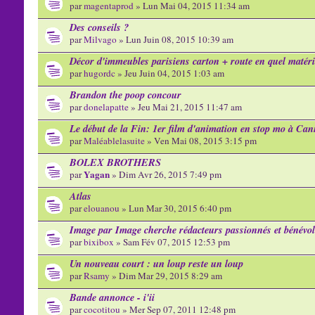
par
magentaprod
» Lun Mai 04, 2015 11:34 am
Des conseils ?
par
Milvago
» Lun Juin 08, 2015 10:39 am
Décor d'immeubles parisiens carton + route en quel matér
par
hugordc
» Jeu Juin 04, 2015 1:03 am
Brandon the poop concour
par
donelapatte
» Jeu Mai 21, 2015 11:47 am
Le début de la Fin: 1er film d'animation en stop mo à Can
par
Maléablelasuite
» Ven Mai 08, 2015 3:15 pm
BOLEX BROTHERS
Yagan
par
» Dim Avr 26, 2015 7:49 pm
Atlas
par
elouanou
» Lun Mar 30, 2015 6:40 pm
Image par Image cherche rédacteurs passionnés et bénévol
par
bixibox
» Sam Fév 07, 2015 12:53 pm
Un nouveau court : un loup reste un loup
par
Rsamy
» Dim Mar 29, 2015 8:29 am
Bande annonce - i'ii
par
cocotitou
» Mer Sep 07, 2011 12:48 pm