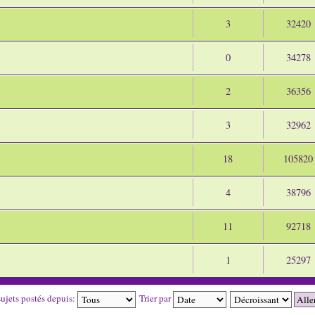
3
32420
0
34278
2
36356
3
32962
18
105820
4
38796
11
92718
1
25297
sujets postés depuis:
Trier par