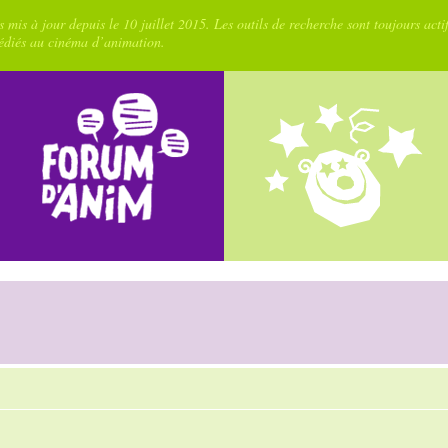
 mis à jour depuis le 10 juillet 2015. Les outils de recherche sont toujours acti
dédiés au cinéma d’animation.