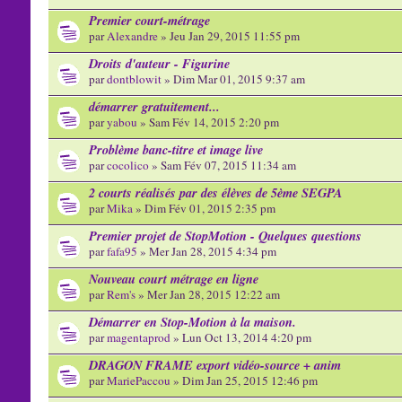
Premier court-métrage
par
Alexandre
» Jeu Jan 29, 2015 11:55 pm
Droits d'auteur - Figurine
par
dontblowit
» Dim Mar 01, 2015 9:37 am
démarrer gratuitement...
par
yabou
» Sam Fév 14, 2015 2:20 pm
Problème banc-titre et image live
par
cocolico
» Sam Fév 07, 2015 11:34 am
2 courts réalisés par des élèves de 5ème SEGPA
par
Mika
» Dim Fév 01, 2015 2:35 pm
Premier projet de StopMotion - Quelques questions
par
fafa95
» Mer Jan 28, 2015 4:34 pm
Nouveau court métrage en ligne
par
Rem's
» Mer Jan 28, 2015 12:22 am
Démarrer en Stop-Motion à la maison.
par
magentaprod
» Lun Oct 13, 2014 4:20 pm
DRAGON FRAME export vidéo-source + anim
par
MariePaccou
» Dim Jan 25, 2015 12:46 pm