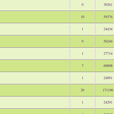
0
30261
10
59376
1
24434
9
56244
1
27714
7
60008
1
24891
29
171196
1
24291