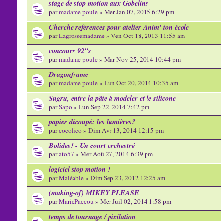
stage de stop motion aux Gobelins
par
madame poule
» Mer Jan 07, 2015 6:29 pm
Cherche references pour atelier Anim' ton école
par
Lagrossemadame
» Ven Oct 18, 2013 11:55 am
concours 92''s
par
madame poule
» Mar Nov 25, 2014 10:44 pm
Dragonframe
par
madame poule
» Lun Oct 20, 2014 10:35 am
Sugru, entre la pâte à modeler et le silicone
par
Sapo
» Lun Sep 22, 2014 7:42 pm
papier découpé: les lumières?
par
cocolico
» Dim Avr 13, 2014 12:15 pm
Bolides! - Un court orchestré
par
ato57
» Mer Aoû 27, 2014 6:39 pm
logiciel stop motion !
par
Maléable
» Dim Sep 23, 2012 12:25 am
(making-of) MIKEY PLEASE
par
MariePaccou
» Mer Juil 02, 2014 1:58 pm
temps de tournage / pixilation