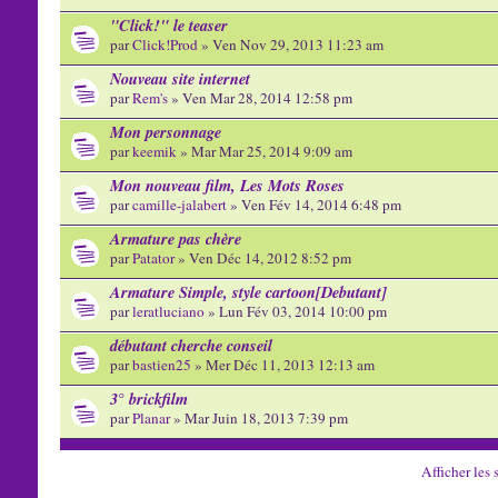
"Click!" le teaser
par
Click!Prod
» Ven Nov 29, 2013 11:23 am
Nouveau site internet
par
Rem's
» Ven Mar 28, 2014 12:58 pm
Mon personnage
par
keemik
» Mar Mar 25, 2014 9:09 am
Mon nouveau film, Les Mots Roses
par
camille-jalabert
» Ven Fév 14, 2014 6:48 pm
Armature pas chère
par
Patator
» Ven Déc 14, 2012 8:52 pm
Armature Simple, style cartoon[Debutant]
par
leratluciano
» Lun Fév 03, 2014 10:00 pm
débutant cherche conseil
par
bastien25
» Mer Déc 11, 2013 12:13 am
3° brickfilm
par
Planar
» Mar Juin 18, 2013 7:39 pm
Afficher les 