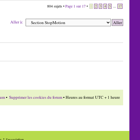
804 sujets •
Page
1
sur
17
•
...
1
2
3
4
5
17
Aller à:
rum
•
Supprimer les cookies du forum
• Heures au format UTC + 1 heure
de
l'association