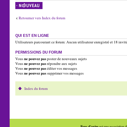
Écrire un nouveau
sujet
Retourner vers Index du forum
QUI EST EN LIGNE
Utilisateurs parcourant ce forum: Aucun utilisateur enregistré et 18 invit
PERMISSIONS DU FORUM
ne pouvez pas
Vous
poster de nouveaux sujets
ne pouvez pas
Vous
répondre aux sujets
ne pouvez pas
Vous
éditer vos messages
ne pouvez pas
Vous
supprimer vos messages
Index du forum
Fous d'anim
est une association d