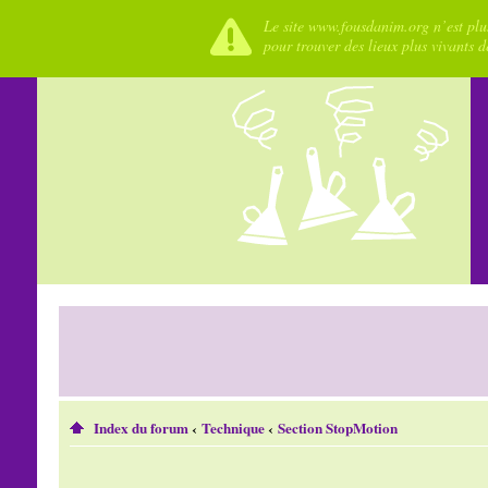
Le site www.fousdanim.org n’est plus
pour trouver des lieux plus vivants 
Index du forum
‹
Technique
‹
Section StopMotion