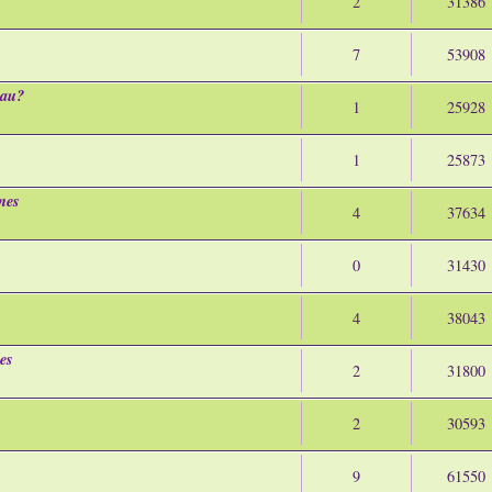
2
31386
7
53908
iau?
1
25928
1
25873
nes
4
37634
0
31430
4
38043
es
2
31800
2
30593
9
61550