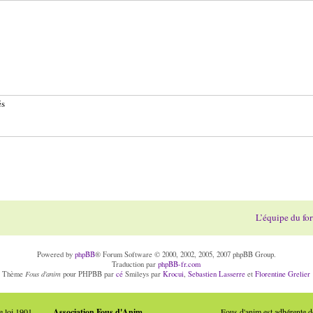
és
L’équipe du fo
Powered by
phpBB
® Forum Software © 2000, 2002, 2005, 2007 phpBB Group.
Traduction par
phpBB-fr.com
Fous d'anim
Thème
pour PHPBB par
cé
Smileys par
Krocui
,
Sebastien Lasserre
et
Florentine Grelier
e loi 1901
Association Fous d'Anim
Fous d'anim est adhérente 