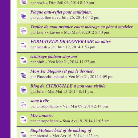
par
rewk
» Dim Juil 06, 2014 8:20 pm
Plaque anti-reflet pour multiplan.
par
cocolico
» Jeu Juin 26, 2014 6:42 pm
Trailer de mon premier court métrage en pâte à modeler
par
Louis • Lavue
» Mar Mai 08, 2012 5:40 pm
FORMATEUR DRAGONFRAME ou autre
par
meash
» Jeu Juin 12, 2014 1:53 pm
eclairage plateau stop-mo
par
blub
» Ven Mar 21, 2014 11:22 am
Mon 1er Stopmo (et pas le dernier)
par
Pinocchioisdead
» Ven Mar 21, 2014 6:09 pm
Blog de CITROUILLE à nouveau visible
par
Jul's
» Mar Mai 13, 2014 8:11 pm
sony hx9v
par
antropofiante
» Ven Mai 09, 2014 2:14 pm
Mer animée.
par
antropofiante
» Sam Avr 19, 2014 11:05 am
StopMotion: best of de making of
par
pierrad
» Mer Avr 16, 2014 11:23 am