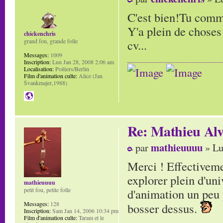
C'est bien!Tu comme
Y'a plein de choses!
chickenchris
cv...
grand fou, grande folle
Messages:
1009
Inscription:
Lun Jan 28, 2008 2:06 am
Localisation:
Poitiers/Berlin
Film d'animation culte:
Alice (Jan
Švankmajer,1988)
Re: Mathieu Alv
mathieuuuu
par
» Lu
Merci ! Effectivemen
explorer plein d'un
mathieuuuu
d'animation un peu 
petit fou, petite folle
Messages:
128
bosser dessus.
Inscription:
Sam Jan 14, 2006 10:34 pm
Film d'animation culte:
Taram et le