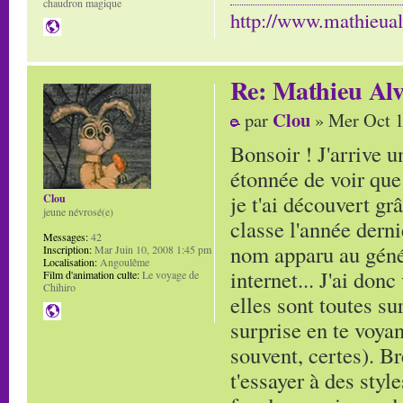
chaudron magique
http://www.mathieua
Re: Mathieu Alv
Clou
par
» Mer Oct 1
Bonsoir ! J'arrive 
étonnée de voir que
je t'ai découvert gr
Clou
jeune névrosé(e)
classe l'année derni
Messages:
42
nom apparu au génér
Inscription:
Mar Juin 10, 2008 1:45 pm
Localisation:
Angoulême
internet... J'ai don
Film d'animation culte:
Le voyage de
Chihiro
elles sont toutes s
surprise en te voyan
souvent, certes). Br
t'essayer à des styl