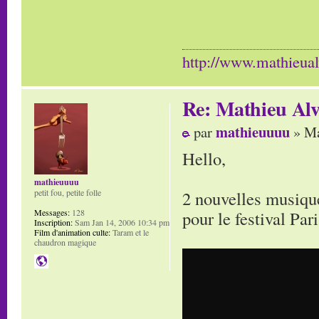
http://www.mathieua
Re: Mathieu Alv
mathieuuuu
par
» Ma
Hello,
mathieuuuu
2 nouvelles musique
petit fou, petite folle
pour le festival Par
Messages:
128
Inscription:
Sam Jan 14, 2006 10:34 pm
Film d'animation culte:
Taram et le
chaudron magique