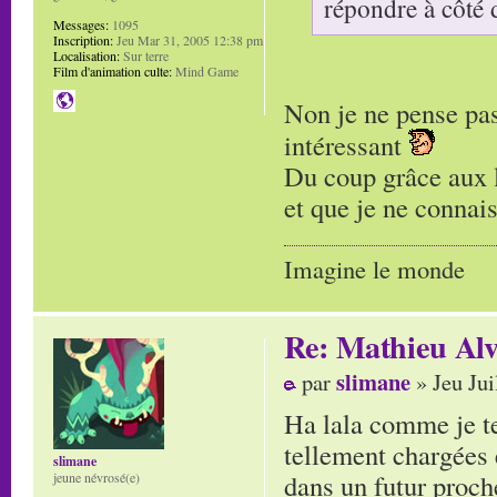
répondre à côté 
Messages:
1095
Inscription:
Jeu Mar 31, 2005 12:38 pm
Localisation:
Sur terre
Film d'animation culte:
Mind Game
Non je ne pense pas.
intéressant
Du coup grâce aux l
et que je ne connais
Imagine le monde
Re: Mathieu Alv
slimane
par
» Jeu Jui
Ha lala comme je te
tellement chargées 
slimane
dans un futur proche
jeune névrosé(e)