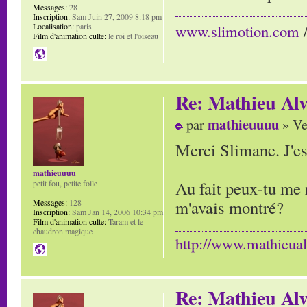
Messages:
28
Inscription:
Sam Juin 27, 2009 8:18 pm
Localisation:
paris
www.slimotion.com
Film d'animation culte:
le roi et l'oiseau
Re: Mathieu Alv
mathieuuuu
par
» Ve
Merci Slimane. J'es
mathieuuuu
Au fait peux-tu me 
petit fou, petite folle
m'avais montré?
Messages:
128
Inscription:
Sam Jan 14, 2006 10:34 pm
Film d'animation culte:
Taram et le
chaudron magique
http://www.mathieua
Re: Mathieu Alv