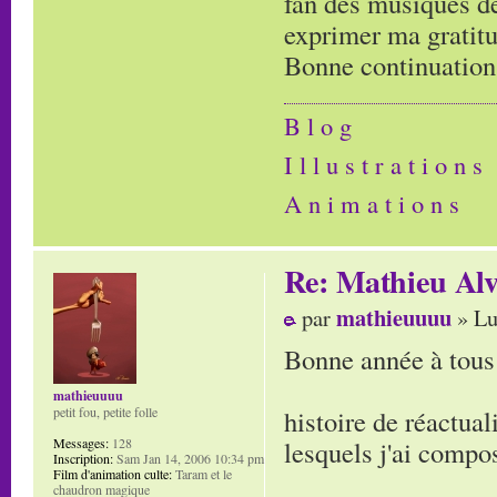
fan des musiques de
exprimer ma gratitud
Bonne continuation
B l o g
I l l u s t r a t i o n s
A n i m a t i o n s
Re: Mathieu Alv
mathieuuuu
par
» Lu
Bonne année à tous 
mathieuuuu
histoire de réactual
petit fou, petite folle
lesquels j'ai compo
Messages:
128
Inscription:
Sam Jan 14, 2006 10:34 pm
Film d'animation culte:
Taram et le
chaudron magique