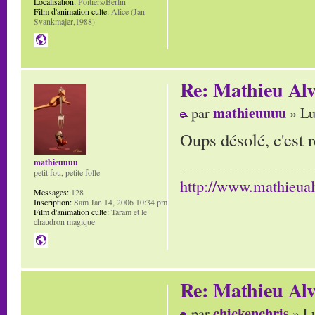
Localisation:
Poitiers/Berlin
Film d'animation culte:
Alice (Jan
Švankmajer,1988)
Re: Mathieu Alv
mathieuuuu
par
» Lu
Oups désolé, c'est 
mathieuuuu
petit fou, petite folle
http://www.mathieua
Messages:
128
Inscription:
Sam Jan 14, 2006 10:34 pm
Film d'animation culte:
Taram et le
chaudron magique
Re: Mathieu Alv
chickenchris
par
» Lu