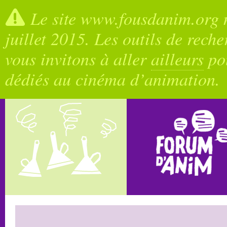
Le site www.fousdanim.org n
juillet 2015. Les outils de rech
vous invitons à aller
ailleurs
pou
dédiés au cinéma d’animation.