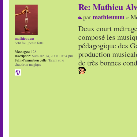
Re: Mathieu Alv
mathieuuuu
par
» Me
Deux court métrage
composé les musique
mathieuuuu
pédagogique des Gob
petit fou, petite folle
production musicale
Messages:
128
Inscription:
Sam Jan 14, 2006 10:34 pm
de très bonnes cond
Film d'animation culte:
Taram et le
chaudron magique