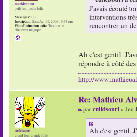
mathieuuuu
J'avais écouté to
petit fou, petite folle
interventions trè
Messages:
128
Inscription:
Sam Jan 14, 2006 10:34 pm
rencontrer un de 
Film d'animation culte:
Taram et le
chaudron magique
Ah c'est gentil. J'a
répondre à côté des
http://www.mathieua
Re: Mathieu Alv
cuikisouri
par
» Jeu 
Ah c'est gentil. 
cuikisouri
grand fou, grande folle