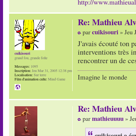
http://www.mathieua
Re: Mathieu Alv
cuikisouri
par
» Jeu 
J'avais écouté ton p
interventions très i
cuikisouri
rencontrer un de ces
grand fou, grande folle
Messages:
1095
Inscription:
Jeu Mar 31, 2005 12:38 pm
Localisation:
Sur terre
Imagine le monde
Film d'animation culte:
Mind Game
Re: Mathieu Alv
mathieuuuu
par
» Je
cuikisouri a écr