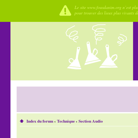
Le site www.fousdanim.org n’est plus
pour trouver des lieux plus vivants 
Index du forum
‹
Technique
‹
Section Audio