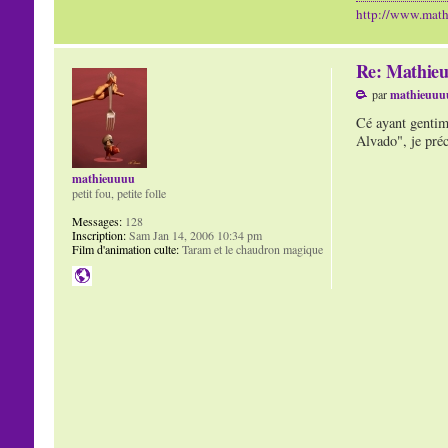
http://www.mat
Re: Mathieu
par
mathieuuu
Cé ayant gentime
Alvado", je préc
mathieuuuu
petit fou, petite folle
Messages:
128
Inscription:
Sam Jan 14, 2006 10:34 pm
Film d'animation culte:
Taram et le chaudron magique