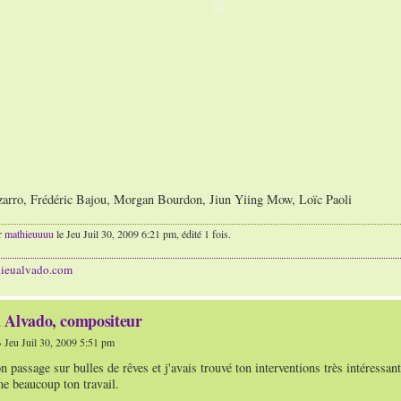
izarro, Frédéric Bajou, Morgan Bourdon, Jiun Yiing Mow, Loïc Paoli
r
mathieuuuu
le Jeu Juil 30, 2009 6:21 pm, édité 1 fois.
hieualvado.com
 Alvado, compositeur
 Jeu Juil 30, 2009 5:51 pm
on passage sur bulles de rêves et j'avais trouvé ton interventions très intéressan
me beaucoup ton travail.