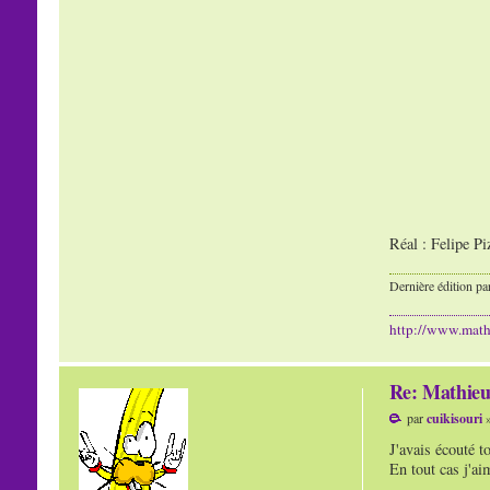
Réal : Felipe P
Dernière édition pa
http://www.mat
Re: Mathieu
par
cuikisouri
»
J'avais écouté t
En tout cas j'ai