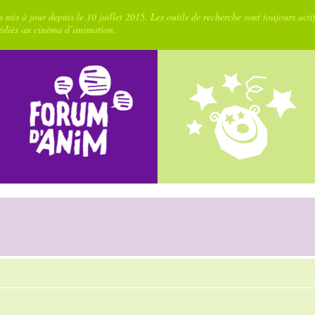
 mis à jour depuis le 10 juillet 2015. Les outils de recherche sont toujours acti
dédiés au cinéma d’animation.