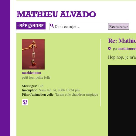
MATHIEU ALVADO
Répondre
Re: Mathie
par
mathieuuu
Hop hop, je m'am
mathieuuuu
petit fou, petite folle
Messages:
128
Inscription:
Sam Jan 14, 2006 10:34 pm
Film d'animation culte:
Taram et le chaudron magique