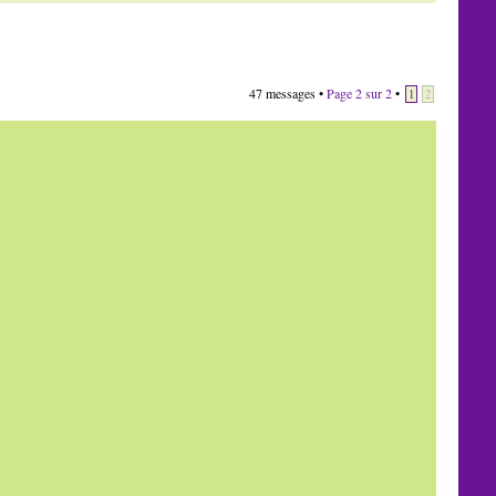
47 messages •
Page
2
sur
2
•
1
2