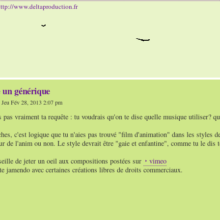
ttp://www.deltaproduction.fr
 un générique
 Jeu Fév 28, 2013 2:07 pm
pas vraiment ta requête : tu voudrais qu'on te dise quelle musique utiliser? q
hes, c'est logique que tu n'aies pas trouvé "film d'animation" dans les styles 
our de l'anim ou non. Le style devrait être "gaie et enfantine", comme tu le dis
seille de jeter un oeil aux compositions postées sur
vimeo
site jamendo avec certaines créations libres de droits commerciaux.