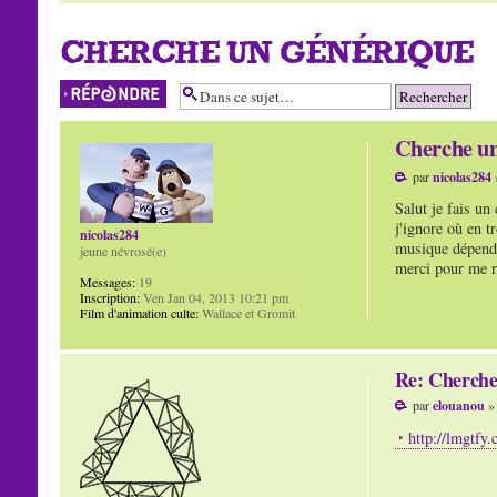
CHERCHE UN GÉNÉRIQUE
Répondre
Cherche un
par
nicolas284
»
Salut je fais u
j'ignore où en t
nicolas284
musique dépend 
jeune névrosé(e)
merci pour me r
Messages:
19
Inscription:
Ven Jan 04, 2013 10:21 pm
Film d'animation culte:
Wallace et Gromit
Re: Cherche
par
elouanou
» 
http://lmgtfy