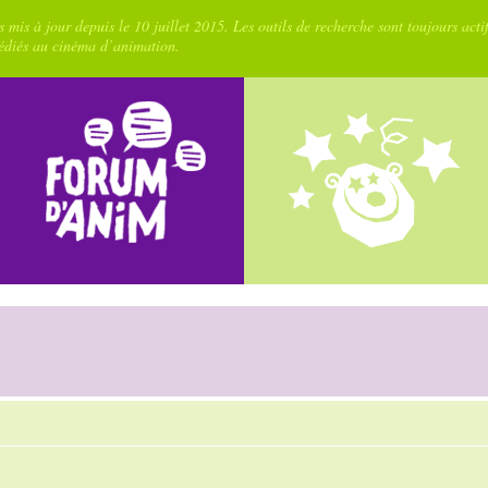
 mis à jour depuis le 10 juillet 2015. Les outils de recherche sont toujours acti
dédiés au cinéma d’animation.