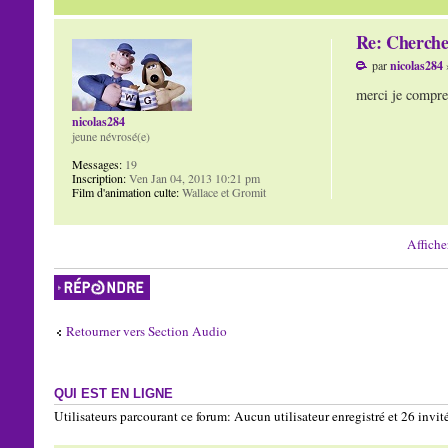
Re: Cherche
par
nicolas284
merci je compren
nicolas284
jeune névrosé(e)
Messages:
19
Inscription:
Ven Jan 04, 2013 10:21 pm
Film d'animation culte:
Wallace et Gromit
Affiche
Répondre
Retourner vers Section Audio
QUI EST EN LIGNE
Utilisateurs parcourant ce forum: Aucun utilisateur enregistré et 26 invit