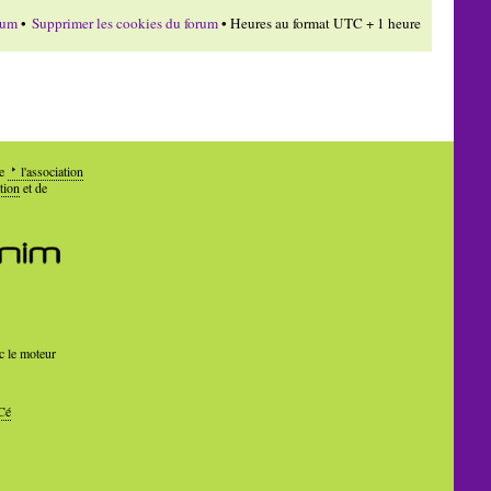
rum
•
Supprimer les cookies du forum
• Heures au format UTC + 1 heure
de
l'association
tion
et de
c le moteur
Cé