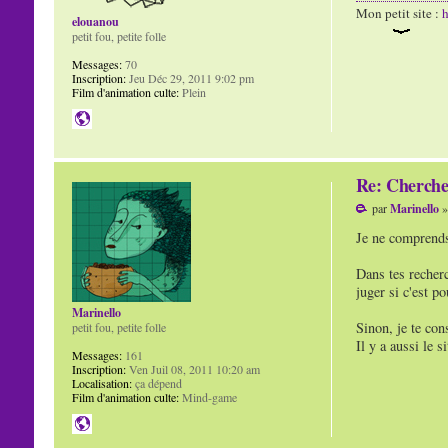
Mon petit site :
h
elouanou
petit fou, petite folle
Messages:
70
Inscription:
Jeu Déc 29, 2011 9:02 pm
Film d'animation culte:
Plein
Re: Cherche
par
Marinello
»
Je ne comprends 
Dans tes recherc
juger si c'est p
Marinello
Sinon, je te con
petit fou, petite folle
Il y a aussi le 
Messages:
161
Inscription:
Ven Juil 08, 2011 10:20 am
Localisation:
ça dépend
Film d'animation culte:
Mind-game