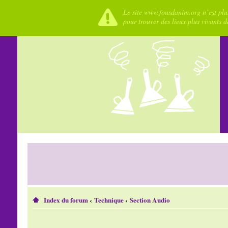
Le site www.fousdanim.org n’est plus
pour trouver des lieux plus vivants 
Index du forum
‹
Technique
‹
Section Audio