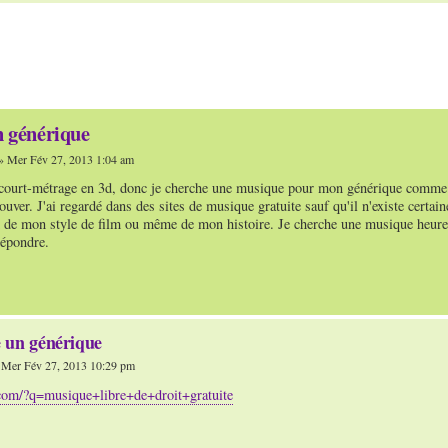
 générique
 Mer Fév 27, 2013 1:04 am
n court-métrage en 3d, donc je cherche une musique pour mon générique comme 
rouver. J'ai regardé dans des sites de musique gratuite sauf qu'il n'existe certa
de mon style de film ou même de mon histoire. Je cherche une musique heureus
épondre.
 un générique
Mer Fév 27, 2013 10:29 pm
.com/?q=musique+libre+de+droit+gratuite