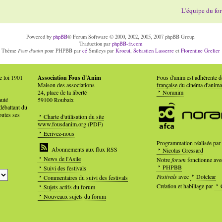
L’équipe du fo
Powered by
phpBB
® Forum Software © 2000, 2002, 2005, 2007 phpBB Group.
Traduction par
phpBB-fr.com
Fous d'anim
Thème
pour PHPBB par
cé
Smileys par
Krocui
,
Sebastien Lasserre
et
Florentine Grelier
e loi 1901
Association Fous d'Anim
Fous d'anim est adhérente 
Maison des associations
française du cinéma d'anima
24, place de la liberté
Noranim
auté
59100 Roubaix
débattant du
outes ses
Charte d'utilisation du site
www.fousdanim.org
(PDF)
Ecrivez-nous
Programmation réalisée par
Abonnements aux flux RSS
Nicolas Gressard
News de l'Asile
Notre
forum
fonctionne ave
PHPBB
Suivi des festivals
Festivals
avec
Dotclear
Commentaires du suivi des festivals
Création et habillage par
Sujets actifs du forum
Nouveaux sujets du forum