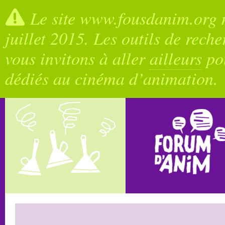
Le site www.fousdanim.org n
juillet 2015. Les outils de rech
vous invitons à aller
ailleurs
pou
dédiés au cinéma d’animation.