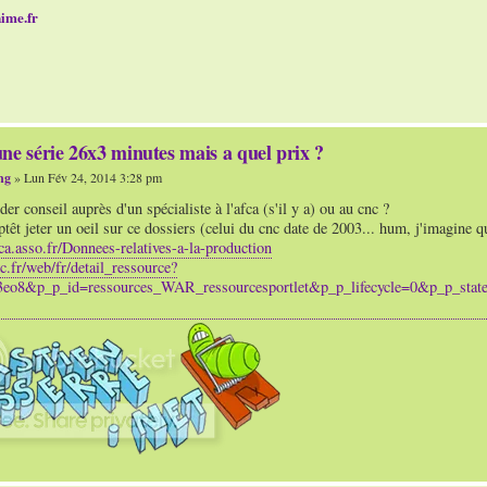
ime.fr
ne série 26x3 minutes mais a quel prix ?
ng
» Lun Fév 24, 2014 3:28 pm
er conseil auprès d'un spécialiste à l'afca (s'il y a) ou au cnc ?
ptêt jeter un oeil sur ce dossiers (celui du cnc date de 2003... hum, j'imagine q
ca.asso.fr/Donnees-relatives-a-la-production
c.fr/web/fr/detail_ressource?
3eo8&p_p_id=ressources_WAR_ressourcesportlet&p_p_lifecycle=0&p_p_