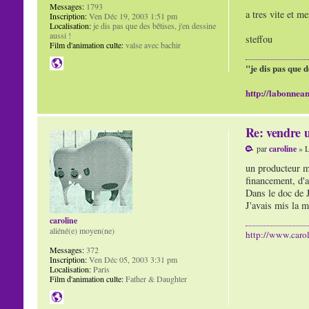
Messages:
1793
a tres vite et me
Inscription:
Ven Déc 19, 2003 1:51 pm
Localisation:
je dis pas que des bêtises, j'en dessine
aussi !
steffou
Film d'animation culte:
valse avec bachir
"je dis pas que d
http://labonnean
Re: vendre u
par
caroline
» L
un producteur me
financement, d'ai
Dans le doc de J
J'avais mis la m
caroline
aliéné(e) moyen(ne)
http://www.carol
Messages:
372
Inscription:
Ven Déc 05, 2003 3:31 pm
Localisation:
Paris
Film d'animation culte:
Father & Daughter