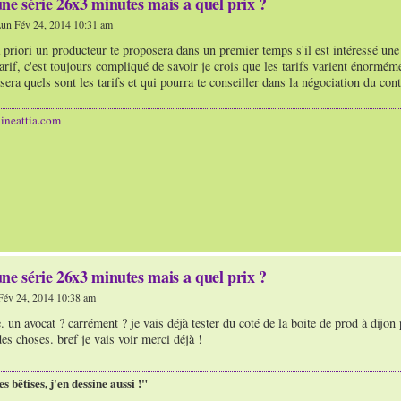
ne série 26x3 minutes mais a quel prix ?
un Fév 24, 2014 10:31 am
 priori un producteur te proposera dans un premier temps s'il est intéressé une o
arif, c'est toujours compliqué de savoir je crois que les tarifs varient énormémen
sera quels sont les tarifs et qui pourra te conseiller dans la négociation du cont
ineattia.com
ne série 26x3 minutes mais a quel prix ?
év 24, 2014 10:38 am
. un avocat ? carrément ? je vais déjà tester du coté de la boite de prod à dijon 
s choses. bref je vais voir merci déjà !
es bêtises, j'en dessine aussi !"