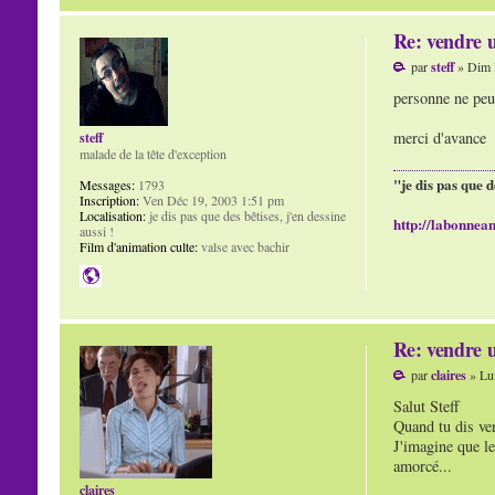
Re: vendre u
par
steff
» Dim 
personne ne peux
merci d'avance
steff
malade de la tête d'exception
"je dis pas que d
Messages:
1793
Inscription:
Ven Déc 19, 2003 1:51 pm
Localisation:
je dis pas que des bêtises, j'en dessine
http://labonnean
aussi !
Film d'animation culte:
valse avec bachir
Re: vendre u
par
claires
» Lu
Salut Steff
Quand tu dis ven
J'imagine que le
amorcé...
claires