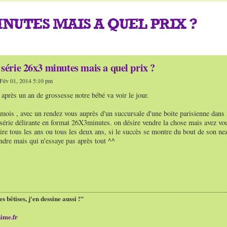
NUTES MAIS A QUEL PRIX ?
série 26x3 minutes mais a quel prix ?
Fév 01, 2014 5:10 pm
 après un an de grossesse notre bébé va voir le jour.
 mois , avec un rendez vous auprès d'un succursale d'une boite parisienne dans ma
série délirante en format 26X3minutes. on désire vendre la chose mais avez vous
ire tous les ans ou tous les deux ans, si le succès se montre du bout de son nez,
endre mais qui n'essaye pas après tout ^^
es bêtises, j'en dessine aussi !"
ime.fr