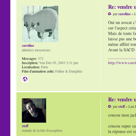
Re: vendre u
par
caroline
» L
Oui un avocat c'
sur l'aspect créa
Mais de toute fa
laisse pas une b
même affilié ton
caroline
Avant la SACD av
aliéné(e) moyen(ne)
Messages:
372
http://www.carol
Inscription:
Ven Déc 05, 2003 3:31 pm
Localisation:
Paris
Film d'animation culte:
Father & Daughter
Re: vendre u
par
steff
» Lun 
coucou mon jacky
coucou super car
steff
malade de la tête d'exception
la réponse est s