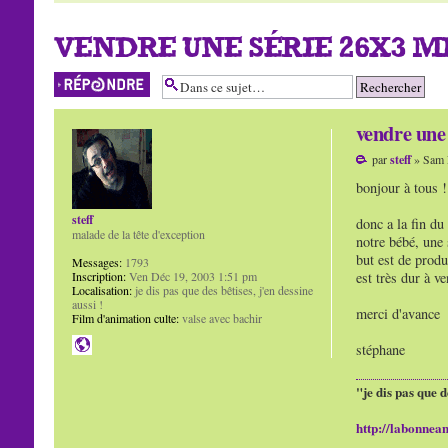
VENDRE UNE SÉRIE 26X3 MI
Répondre
vendre une 
par
steff
» Sam 
bonjour à tous !
steff
donc a la fin du
malade de la tête d'exception
notre bébé, une 
but est de produ
Messages:
1793
Inscription:
Ven Déc 19, 2003 1:51 pm
est très dur à v
Localisation:
je dis pas que des bêtises, j'en dessine
aussi !
merci d'avance
Film d'animation culte:
valse avec bachir
stéphane
"je dis pas que d
http://labonnean