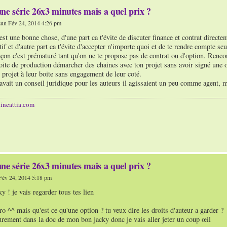
ne série 26x3 minutes mais a quel prix ?
un Fév 24, 2014 4:26 pm
est une bonne chose, d'une part ca t'évite de discuter finance et contrat direct
tif et d'autre part ca t'évite d'accepter n'importe quoi et de te rendre compte seu
çon c'est prématuré tant qu'on ne te propose pas de contrat ou d'option. Rencontr
oite de production démarcher des chaines avec ton projet sans avoir signé une o
 projet à leur boite sans engagement de leur coté.
ait un conseil juridique pour les auteurs il agissaient un peu comme agent, mai
ineattia.com
ne série 26x3 minutes mais a quel prix ?
Fév 24, 2014 5:18 pm
 ! je vais regarder tous tes lien
o ^^ mais qu'est ce qu'une option ? tu veux dire les droits d'auteur a garder ?
urement dans la doc de mon bon jacky donc je vais aller jeter un coup œil