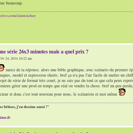
pas beaucoup.
ective.com/clairesichez
ne série 26x3 minutes mais a quel prix ?
év 24, 2014 10:22 am
merci de ta réponse. alors une bible graphique, avec scénario du premier ép
iques, model et expression sheets. bref ça n'a pas l'air facile de mettre un chif
rojet de série de format très court, je ne sais pas du tout ce que cela peux repr
t mieux gérer une prod en temps que réal ou vendre la chose. bref un peu perdu,
ecteur et donc c'est tout nouveau pour nous, le scénariste et moi même
es bêtises, j'en dessine aussi !"
ime.fr