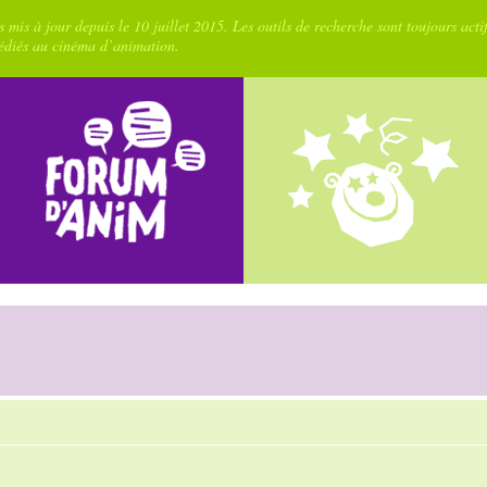
 mis à jour depuis le 10 juillet 2015. Les outils de recherche sont toujours acti
dédiés au cinéma d’animation.