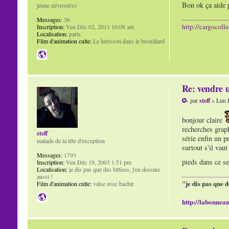
Bon ok ça aide 
jeune névrosé(e)
Messages:
36
http://cargocoll
Inscription:
Ven Déc 02, 2011 10:08 am
Localisation:
paris
Film d'animation culte:
Le hérisson dans le brouillard
Re: vendre u
par
steff
» Lun F
bonjour claire
recherches graph
steff
série enfin un p
malade de la tête d'exception
surtout s'il vau
Messages:
1793
pieds dans ce s
Inscription:
Ven Déc 19, 2003 1:51 pm
Localisation:
je dis pas que des bêtises, j'en dessine
aussi !
"je dis pas que d
Film d'animation culte:
valse avec bachir
http://labonnean