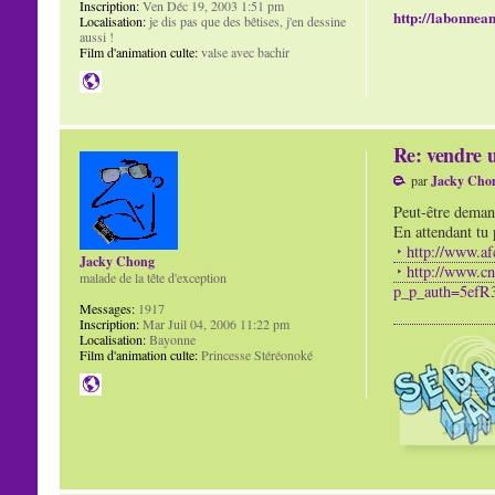
Inscription:
Ven Déc 19, 2003 1:51 pm
http://labonnean
Localisation:
je dis pas que des bêtises, j'en dessine
aussi !
Film d'animation culte:
valse avec bachir
Re: vendre u
par
Jacky Cho
Peut-être demand
En attendant tu 
http://www.af
Jacky Chong
http://www.cn
malade de la tête d'exception
p_p_auth=5efR
Messages:
1917
Inscription:
Mar Juil 04, 2006 11:22 pm
Localisation:
Bayonne
Film d'animation culte:
Princesse Stéréonoké