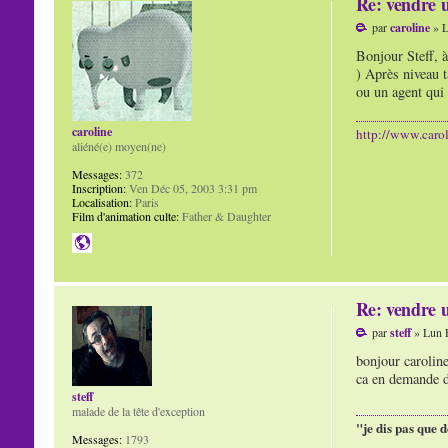
Re: vendre u
par
caroline
» L
Bonjour Steff, à
) Après niveau t
ou un agent qui 
caroline
http://www.carol
aliéné(e) moyen(ne)
Messages:
372
Inscription:
Ven Déc 05, 2003 3:31 pm
Localisation:
Paris
Film d'animation culte:
Father & Daughter
Re: vendre u
par
steff
» Lun F
bonjour caroline
ca en demande de
steff
malade de la tête d'exception
"je dis pas que d
Messages:
1793