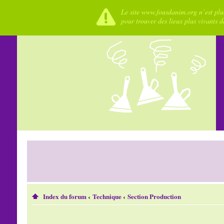
Le site www.fousdanim.org n’est plus
pour trouver des lieux plus vivants 
Index du forum
‹
Technique
‹
Section Production