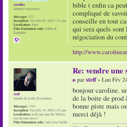
bible ( enfin ca peut
caroline
aliéné(e) moyen(ne)
compliqué de savoir
Messages:
372
conseille en tout ca
Inscription:
Ven Déc 05, 2003 3:31 pm
Localisation:
Paris
qui sera quels sont 
Film d'animation culte:
Father &
Daughter
négociation du cont
http://www.carolinea
Re: vendre une s
steff
par
» Lun Fév 24
bonjour caroline. un
steff
de la boite de prod à
malade de la tête d'exception
bonne piste mais ou
Messages:
1793
Inscription:
Ven Déc 19, 2003 1:51 pm
merci déjà !
Localisation:
je dis pas que des bêtises,
j'en dessine aussi !
Film d'animation culte:
valse avec bachir