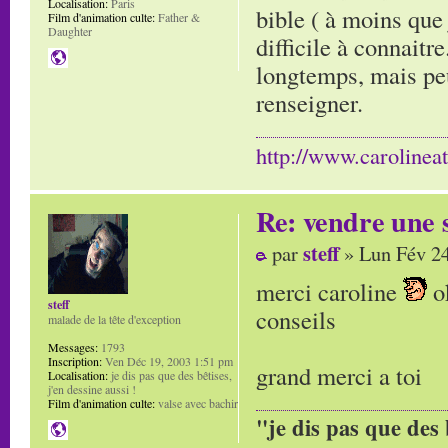
Localisation:
Paris
bible ( à moins que 
Film d'animation culte:
Father &
Daughter
difficile à connaitr
longtemps, mais peu
renseigner.
http://www.carolinea
Re: vendre une s
steff
par
» Lun Fév 24
merci caroline
ok
steff
conseils
malade de la tête d'exception
Messages:
1793
Inscription:
Ven Déc 19, 2003 1:51 pm
grand merci a toi
Localisation:
je dis pas que des bêtises,
j'en dessine aussi !
Film d'animation culte:
valse avec bachir
"je dis pas que des 