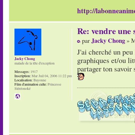
http://labonneanime
Re: vendre une s
Jacky Chong
par
» M
J'ai cherché un peu 
graphiques et/ou litt
Jacky Chong
malade de la tête d'exception
partager ton savoir s
Messages:
1917
Inscription:
Mar Juil 04, 2006 11:22 pm
Localisation:
Bayonne
Film d'animation culte:
Princesse
Stéréonoké