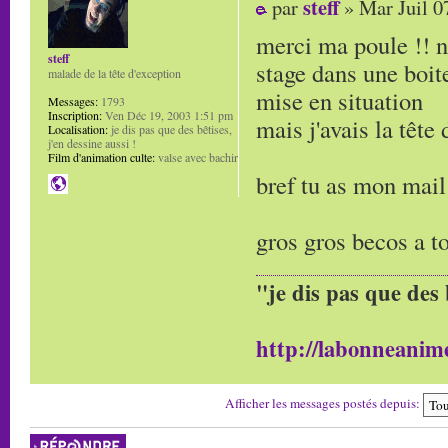
steff
par
» Mar Juil 0
merci ma poule !! n
steff
stage dans une boite
malade de la tête d'exception
mise en situation
Messages:
1793
Inscription:
Ven Déc 19, 2003 1:51 pm
mais j'avais la tête
Localisation:
je dis pas que des bêtises,
j'en dessine aussi !
Film d'animation culte:
valse avec bachir
bref tu as mon mai
gros gros becos a to
"je dis pas que des 
http://labonneanime
Afficher les messages postés depuis:
Répondre