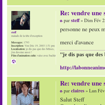
Re: vendre une s
steff
par
» Dim Fév 2
personne ne peux m'
steff
malade de la tête d'exception
merci d'avance
Messages:
1793
Inscription:
Ven Déc 19, 2003 1:51 pm
Localisation:
je dis pas que des bêtises,
j'en dessine aussi !
"je dis pas que des 
Film d'animation culte:
valse avec bachir
http://labonneanime
Re: vendre une s
claires
par
» Lun Fév
Salut Steff