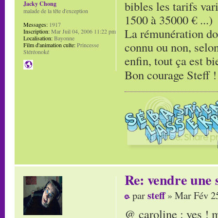
bibles les tarifs va
Jacky Chong
malade de la tête d'exception
1500 à 35000 € ...)
Messages:
1917
La rémunération doit
Inscription:
Mar Juil 04, 2006 11:22 pm
Localisation:
Bayonne
connu ou non, selon l
Film d'animation culte:
Princesse
Stéréonoké
enfin, tout ça est bi
Bon courage Steff 
Re: vendre une s
steff
par
» Mar Fév 25
@ caroline : yes !