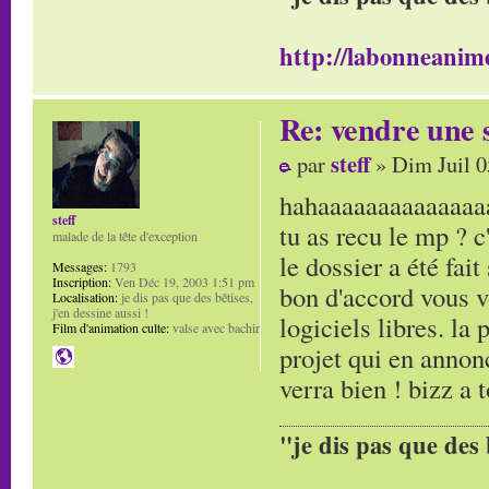
http://labonneanime
Re: vendre une s
steff
par
» Dim Juil 0
hahaaaaaaaaaaaaaa
steff
tu as recu le mp ? c
malade de la tête d'exception
le dossier a été fait
Messages:
1793
Inscription:
Ven Déc 19, 2003 1:51 pm
bon d'accord vous v
Localisation:
je dis pas que des bêtises,
j'en dessine aussi !
logiciels libres. la 
Film d'animation culte:
valse avec bachir
projet qui en annon
verra bien ! bizz a t
"je dis pas que des 