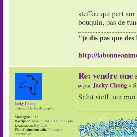
steffou qui part sur
bouquin, pas de tun
"je dis pas que des 
http://labonneanime
Re: vendre une s
Jacky Chong
par
» S
Salut steff, oui moi
Jacky Chong
malade de la tête d'exception
Messages:
1917
Inscription:
Mar Juil 04, 2006 11:22 pm
Localisation:
Bayonne
Film d'animation culte:
Princesse
Stéréonoké