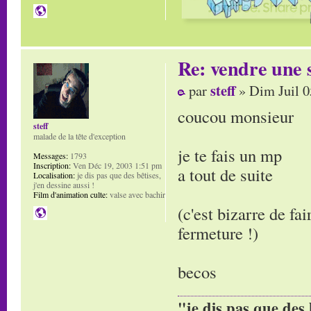
Re: vendre une s
steff
par
» Dim Juil 0
coucou monsieur
steff
malade de la tête d'exception
je te fais un mp
Messages:
1793
Inscription:
Ven Déc 19, 2003 1:51 pm
a tout de suite
Localisation:
je dis pas que des bêtises,
j'en dessine aussi !
Film d'animation culte:
valse avec bachir
(c'est bizarre de fai
fermeture !)
becos
"je dis pas que des 