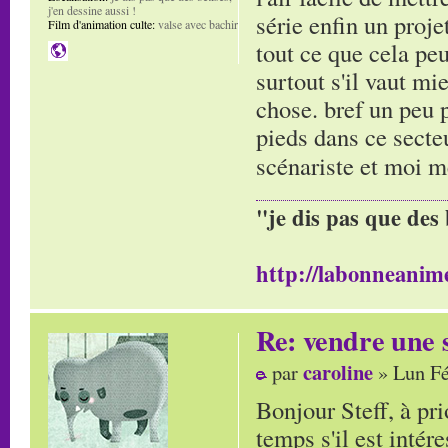
j'en dessine aussi !
série enfin un proje
Film d'animation culte:
valse avec bachir
tout ce que cela pe
surtout s'il vaut m
chose. bref un peu p
pieds dans ce secte
scénariste et moi
"je dis pas que des 
http://labonneanime
Re: vendre une s
caroline
par
» Lun Fé
Bonjour Steff, à pr
temps s'il est intér