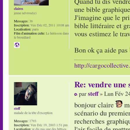
Quand tu dis vendre
une bible graphique
claires
jeune névrosé(e)
J'imagine que le pri
Messages:
36
bible littéraire et
Inscription:
Ven Déc 02, 2011 10:08 am
Localisation:
paris
vous estimez le trav
Film d'animation culte:
Le hérisson dans
le brouillard
Bon ok ça aide pas
http://cargocollectiv
Re: vendre une s
steff
par
» Lun Fév 24
bonjour claire
me
steff
scénario du premier
malade de la tête d'exception
recherches graphiqu
Messages:
1793
Inscription:
Ven Déc 19, 2003 1:51 pm
l'air facile de mettr
Localisation:
je dis pas que des bêtises,