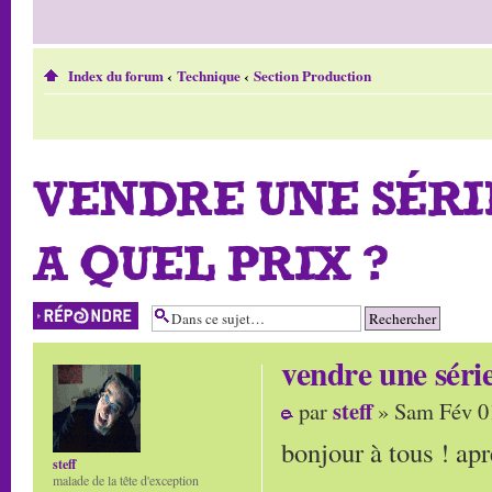
Index du forum
‹
Technique
‹
Section Production
VENDRE UNE SÉRI
A QUEL PRIX ?
Répondre
vendre une séri
steff
par
» Sam Fév 0
bonjour à tous ! apr
steff
malade de la tête d'exception