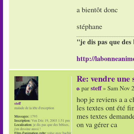
a bientôt donc
stéphane
"je dis pas que des 
http://labonneanime
Re: vendre une s
steff
par
» Sam Nov 2
hop je reviens a a 
steff
les textes ont été f
malade de la tête d'exception
mes textes demande
Messages:
1793
Inscription:
Ven Déc 19, 2003 1:51 pm
on va gérer ca
Localisation:
je dis pas que des bêtises,
j'en dessine aussi !
Film d'animation culte:
valse avec bachir