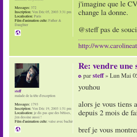
j'imagine que le CV
Messages:
372
change la donne.
Inscription:
Ven Déc 05, 2003 3:31 pm
Localisation:
Paris
Film d'animation culte:
Father &
Daughter
@steff pas de souci
http://www.carolinea
Re: vendre une s
steff
par
» Lun Mai 0
youhou
steff
malade de la tête d'exception
alors je vous tiens 
Messages:
1793
Inscription:
Ven Déc 19, 2003 1:51 pm
depuis 2 mois de fai
Localisation:
je dis pas que des bêtises,
j'en dessine aussi !
Film d'animation culte:
valse avec bachir
bref je vous montre