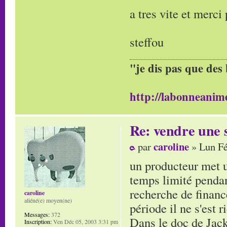
a tres vite et merci
steffou
"je dis pas que des 
http://labonneanime
Re: vendre une s
caroline
par
» Lun Fé
un producteur met u
temps limité pendant
recherche de finance
caroline
aliéné(e) moyen(ne)
période il ne s'est r
Messages:
372
Dans le doc de Jacky
Inscription:
Ven Déc 05, 2003 3:31 pm