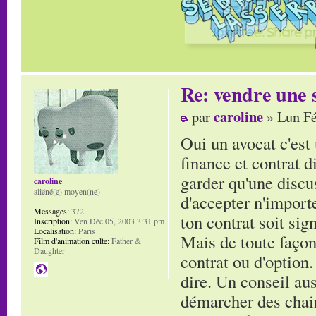
Re: vendre une s
caroline
par
» Lun Fé
Oui un avocat c'est 
finance et contrat d
garder qu'une discuss
caroline
aliéné(e) moyen(ne)
d'accepter n'import
Messages:
372
ton contrat soit sign
Inscription:
Ven Déc 05, 2003 3:31 pm
Localisation:
Paris
Mais de toute façon
Film d'animation culte:
Father &
Daughter
contrat ou d'option.
dire. Un conseil aus
démarcher des chain