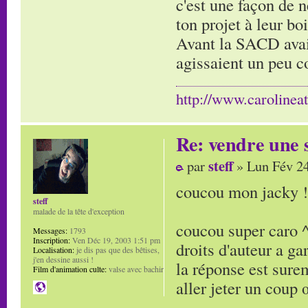
c'est une façon de 
ton projet à leur bo
Avant la SACD avait
agissaient un peu c
http://www.carolinea
Re: vendre une s
steff
par
» Lun Fév 24
coucou mon jacky ! 
steff
malade de la tête d'exception
coucou super caro ^
Messages:
1793
Inscription:
Ven Déc 19, 2003 1:51 pm
droits d'auteur a ga
Localisation:
je dis pas que des bêtises,
j'en dessine aussi !
la réponse est sure
Film d'animation culte:
valse avec bachir
aller jeter un coup 