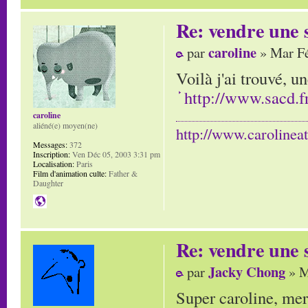
Re: vendre une s
caroline
par
» Mar Fé
Voilà j'ai trouvé, u
http://www.sacd.fr
caroline
aliéné(e) moyen(ne)
http://www.carolinea
Messages:
372
Inscription:
Ven Déc 05, 2003 3:31 pm
Localisation:
Paris
Film d'animation culte:
Father &
Daughter
Re: vendre une s
Jacky Chong
par
» M
Super caroline, merc