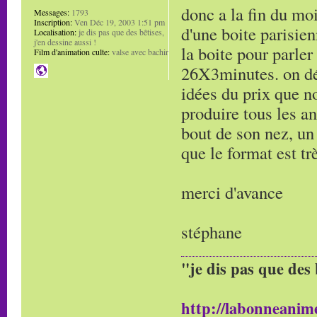
donc a la fin du mo
Messages:
1793
Inscription:
Ven Déc 19, 2003 1:51 pm
d'une boite parisien
Localisation:
je dis pas que des bêtises,
j'en dessine aussi !
la boite pour parler
Film d'animation culte:
valse avec bachir
26X3minutes. on dé
idées du prix que no
produire tous les an
bout de son nez, un 
que le format est tr
merci d'avance
stéphane
"je dis pas que des 
http://labonneanime