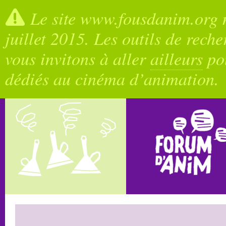
Le site www.fousdanim.org n
juillet 2015. Les outils de rech
vous invitons à aller
ailleurs
pou
dédiés au cinéma d’animation.