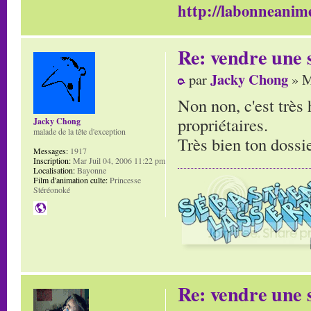
http://labonneanime
Re: vendre une s
Jacky Chong
par
» M
Non non, c'est très 
propriétaires.
Jacky Chong
malade de la tête d'exception
Très bien ton dossie
Messages:
1917
Inscription:
Mar Juil 04, 2006 11:22 pm
Localisation:
Bayonne
Film d'animation culte:
Princesse
Stéréonoké
Re: vendre une s