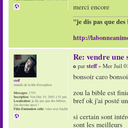
merci encore
"je dis pas que des 
http://labonneanime
Re: vendre une s
steff
par
» Mer Juil 0
bonsoir caro bonsoi
steff
malade de la tête d'exception
zou la bible est fini
Messages:
1793
Inscription:
Ven Déc 19, 2003 1:51 pm
bref ok j'ai posté u
Localisation:
je dis pas que des bêtises,
j'en dessine aussi !
Film d'animation culte:
valse avec bachir
si certain sont intér
sont les meilleurs