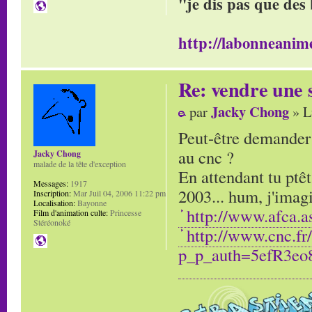
"je dis pas que des 
http://labonneanime
Re: vendre une s
Jacky Chong
par
» L
Peut-être demander c
au cnc ?
Jacky Chong
malade de la tête d'exception
En attendant tu ptêt
Messages:
1917
2003... hum, j'imagi
Inscription:
Mar Juil 04, 2006 11:22 pm
Localisation:
Bayonne
http://www.afca.a
Film d'animation culte:
Princesse
Stéréonoké
http://www.cnc.fr
p_p_auth=5efR3eo