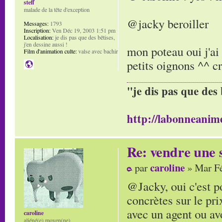
steff
malade de la tête d'exception
@jacky beroiller
Messages:
1793
Inscription:
Ven Déc 19, 2003 1:51 pm
Localisation:
je dis pas que des bêtises,
j'en dessine aussi !
mon poteau oui j'ai 
Film d'animation culte:
valse avec bachir
petits oignons ^^ cr
"je dis pas que des 
http://labonneanime
Re: vendre une s
caroline
par
» Mar Fé
@Jacky, oui c'est po
concrètes sur le pri
avec un agent ou av
caroline
aliéné(e) moyen(ne)