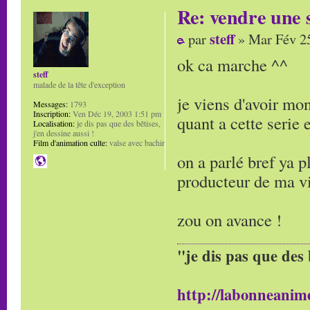
Re: vendre une s
steff
par
» Mar Fév 25
ok ca marche ^^
steff
malade de la tête d'exception
je viens d'avoir mon
Messages:
1793
Inscription:
Ven Déc 19, 2003 1:51 pm
quant a cette serie
Localisation:
je dis pas que des bêtises,
j'en dessine aussi !
Film d'animation culte:
valse avec bachir
on a parlé bref ya pl
producteur de ma vi
zou on avance !
"je dis pas que des 
http://labonneanime